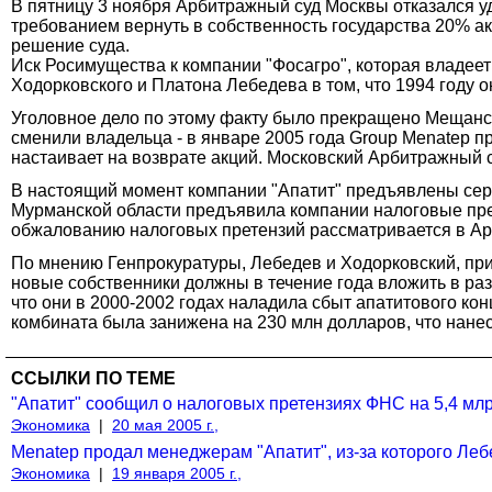
В пятницу 3 ноября Арбитражный суд Москвы отказался 
требованием вернуть в собственность государства 20% а
решение суда.
Иск Росимущества к компании "Фосагро", которая владеет
Ходорковского и Платона Лебедева в том, что 1994 году
Уголовное дело по этому факту было прекращено Мещански
сменили владельца - в январе 2005 года Group Menatep 
настаивает на возврате акций. Московский Арбитражный 
В настоящий момент компании "Апатит" предъявлены сер
Мурманской области предъявила компании налоговые прете
обжалованию налоговых претензий рассматривается в Ар
По мнению Генпрокуратуры, Лебедев и Ходорковский, при
новые собственники должны в течение года вложить в ра
что они в 2000-2002 годах наладила сбыт апатитового к
комбината была занижена на 230 млн долларов, что нане
ССЫЛКИ ПО ТЕМЕ
"Апатит" сообщил о налоговых претензиях ФНС на 5,4 млр
Экономика
|
20 мая 2005 г.,
Menatep продал менеджерам "Апатит", из-за которого Леб
Экономика
|
19 января 2005 г.,