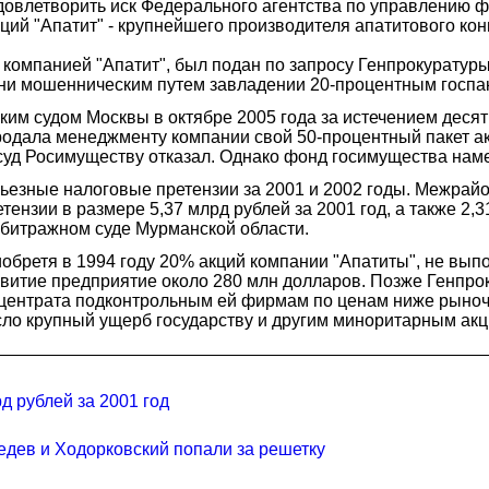
удовлетворить иск Федерального агентства по управлению
кций "Апатит" - крупнейшего производителя апатитового к
 компанией "Апатит", был подан по запросу Генпрокуратуры
 они мошенническим путем завладении 20-процентным госпак
м судом Москвы в октябре 2005 года за истечением десяти
продала менеджменту компании свой 50-процентный пакет а
суд Росимуществу отказал. Однако фонд госимущества нам
ьезные налоговые претензии за 2001 и 2002 годы. Межрай
нзии в размере 5,37 млрд рублей за 2001 год, а также 2,3
битражном суде Мурманской области.
обретя в 1994 году 20% акций компании "Апатиты", не вып
звитие предприятие около 280 млн долларов. Позже Генпро
онцентрата подконтрольным ей фирмам по ценам ниже рыночн
сло крупный ущерб государству и другим миноритарным ак
д рублей за 2001 год
едев и Ходорковский попали за решетку