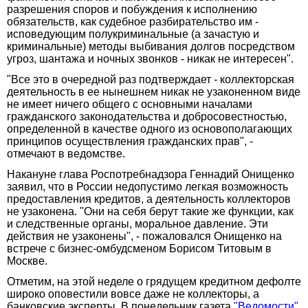
разрешения споров и побуждения к исполнению
обязательств, как судебное разбирательство им -
исповедующим полукриминальные (а зачастую и
криминальные) методы выбивания долгов посредством
угроз, шантажа и ночных звонков - никак не интересен".
"Все это в очередной раз подтверждает - коллекторская
деятельность в ее нынешнем никак не узаконенном виде
не имеет ничего общего с основными началами
гражданского законодательства и добросовестностью,
определенной в качестве одного из основополагающих
принципов осуществления гражданских прав", -
отмечают в ведомстве.
Накануне глава Роспотребнадзора Геннадий Онищенко
заявил, что в России недопустимо легкая возможность
предоставления кредитов, а деятельность коллекторов
не узаконена. "Они на себя берут такие же функции, как
и следственные органы, моральное давление. Эти
действия не узаконены", - пожаловался Онищенко на
встрече с бизнес-омбудсменом Борисом Титовым в
Москве.
Отметим, на этой неделе о грядущем кредитном дефолте
широко оповестили вовсе даже не коллекторы, а
банковские эксперты. В понедельник газета
"Ведомости"