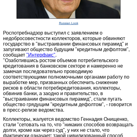
Russian Look
Роспотребнадзор выступил с заявлением о
недобросовестности коллекторов, которые обвиняют
государство в "выстраивании финансовых пирамид" и
запугивают общество будущим "кредитным дефолтом",
сообщает
"Интерфакс"
.
"Озаботившись ростом объемов потребительского
кредитования в банковском секторе и намеренно не
замечая последовательно проводимую
соответствующими полномочными органами работу по
выработке мер, призванных обеспечить снижение
рисков в области потребкредитования, коллекторы,
обвинив банки, а заодно и правительство, в
"выстраивании финансовых пирамид", стали пугать
общество грядущим "кредитным дефолтом", - говорится
в пресс-релизе ведомства.
Коллекторы, жалуется ведомство Геннадия Онищенко,
стали "сетовать на то, что "никаких способов возвращать
долги, кроме как через суд", у них не стало, что
фактически означает: такой цивилизованный способ