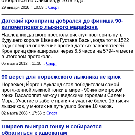
отобраться на Олимпиаду 2018 года.
29 января 2018 г. 10:59 ::
Спорт
Датский кронпринц добрался до финиша 90-
километрового лыжного марафона
Наследник датского престола рискнул повторить путь
будущего короля Швеции Густава Васы, когда тот в 1522
году собирал ополчение против датских завоевателей.
Кронпринц финишировал через 6,5 часов на 5794-м месте
в итоговом протоколе.
05 марта 2012 г. 11:18 ::
Спорт
90 верст для норвежского лыжника не крюк
Норвежец Йорген Аукланд стал победителем самой
протяженной лыжной гонки в мире - 90-километровой
гонки Васалоппет между шведскими городами Сален и
Мора. Участие в забеге приняли участие более 15 тысяч
лыжников, у многих на путь ушло более 10 часов.
02 марта 2008 г. 17:58 ::
Спорт
Ширяев выиграл гонку и собирается
обратиться к адвокатам