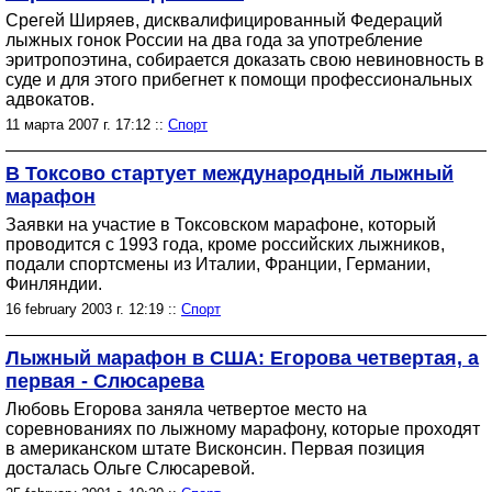
Срегей Ширяев, дисквалифицированный Федераций
лыжных гонок России на два года за употребление
эритропоэтина, собирается доказать свою невиновность в
суде и для этого прибегнет к помощи профессиональных
адвокатов.
11 марта 2007 г. 17:12 ::
Спорт
В Токсово стартует международный лыжный
марафон
Заявки на участие в Токсовском марафоне, который
проводится с 1993 года, кроме российских лыжников,
подали спортсмены из Италии, Франции, Германии,
Финляндии.
16 february 2003 г. 12:19 ::
Спорт
Лыжный марафон в США: Егорова четвертая, а
первая - Слюсарева
Любовь Егорова заняла четвертое место на
соревнованиях по лыжному марафону, которые проходят
в американском штате Висконсин. Первая позиция
досталась Ольге Слюсаревой.