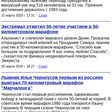
непрерывному лыжному переходу, преодолев в
минувший уик-энд 516 километров за 31 час. Прежнее
достижение держалось с 1983 года.
31 марта 2020 г. 13:31 ::
Спорт
Экстремал отметил 50-летие участием в 50-
километровом марафоне
Альпинист и спелеолог мирового уровня Денис Провалов
отпраздновал свой юбилей на Празднике Севера, приняв
участие в 50-километровом марафоне. "Спасибо вам
большое за поздравления! Я вас очень люблю! Спасибо",
- сказал после финиша неоднократный покоритель
Эвереста.
30 марта 2019 г. 18:27 ::
Спорт
Лыжник Илья Черноусов первым из россиян
выиграл 70-километровый марафон
"Марчалонга"
Черноусов стал первым россиянином, одержавшим
победу в легендарной гонке с почти 50-летней историей. В
советское время марафон 1980 года покорился Ивану
Гаранину. В текущем сезоне Черноусов не смог