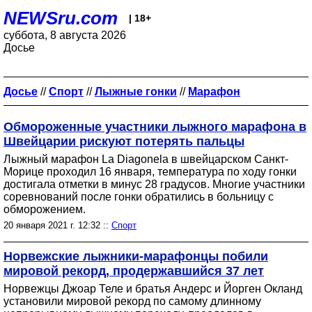
NEWSru.com
| 18+
суббота, 8 августа 2026
Досье
Досье
//
Спорт
//
Лыжные гонки
//
Марафон
Обмороженные участники лыжного марафона в
Швейцарии рискуют потерять пальцы
Лыжный марафон La Diagonela в швейцарском Санкт-
Морице проходил 16 января, температура по ходу гонки
достигала отметки в минус 28 градусов. Многие участники
соревнований после гонки обратились в больницу с
обморожением.
20 января 2021 г. 12:32 ::
Спорт
Норвежские лыжники-марафонцы побили
мировой рекорд, продержавшийся 37 лет
Норвежцы Джоар Теле и братья Андерс и Йорген Окланд
установили мировой рекорд по самому длинному