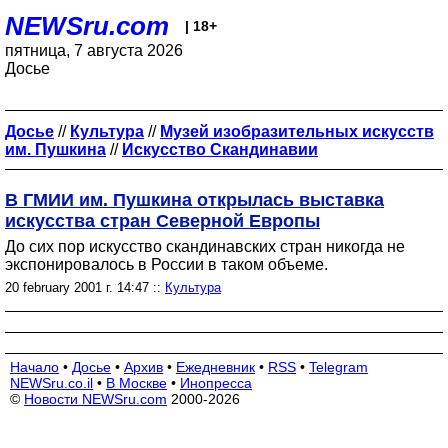
NEWSru.com
| 18+
пятница, 7 августа 2026
Досье
Досье
//
Культура
//
Музей изобразительных искусств
им. Пушкина
//
Искусство Скандинавии
В ГМИИ им. Пушкина открылась выставка
искусства стран Северной Европы
До сих пор искусство скандинавских стран никогда не
экспонировалось в России в таком объеме.
20 february 2001 г. 14:47 ::
Культура
Начало
•
Досье
•
Архив
•
Ежедневник
•
RSS
•
Telegram
NEWSru.co.il
•
В Москве
•
Инопресса
©
Новости NEWSru.com
2000-2026