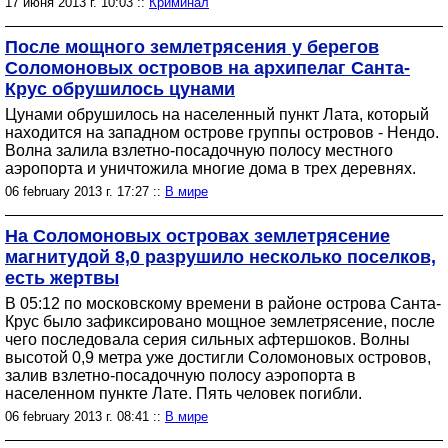
17 июня 2013 г. 10:03 ::
Криминал
После мощного землетрясения у берегов
Соломоновых островов на архипелаг Санта-
Крус обрушилось цунами
Цунами обрушилось на населенный пункт Лата, который
находится на западном острове группы островов - Нендо.
Волна залила взлетно-посадочную полосу местного
аэропорта и уничтожила многие дома в трех деревнях.
06 february 2013 г. 17:27 ::
В мире
На Соломоновых островах землетрясение
магнитудой 8,0 разрушило несколько поселков,
есть жертвы
В 05:12 по московскому времени в районе острова Санта-
Крус было зафиксировано мощное землетрясение, после
чего последовала серия сильных афтершоков. Волны
высотой 0,9 метра уже достигли Соломоновых островов,
залив взлетно-посадочную полосу аэропорта в
населенном пункте Лате. Пять человек погибли.
06 february 2013 г. 08:41 ::
В мире