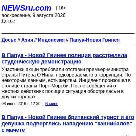
NEWSru.com
| 18+
воскресенье, 9 августа 2026
Досье
Досье
//
Азия
//
Индонезия
//
Папуа-Новая Гвинея
В Папуа - Новой Гвинее полиция расстреляла
студенческую демонстрацию
Участники акции требовали отставки премьер-министра
страны Питера О'Нила, подозреваемого в коррупции. По
некоторым данным, есть жертвы. Инцидент произошел в
столице страны Порт-Морсби. После сообщений о
жестких действиях полиции ситуация обострилась и в
других городах.
08 июня 2016 г. 12:30 ::
В мире
В Папуа - Новой Гвинее британский турист и его
девушка подверглись нападению "каннибалов"
с мачете