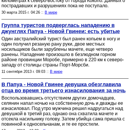
километрах к северо-востоку от города Кокопо. Данных о
пострадавших и разрушениях пока не поступало.
30 марта 2015 г. 04:26 ::
В мире
Группа туристов подверглась нападению в
джунглях Папуа - Новой Гвинеи: есть убитые
Один австралийский турист был ранен копьем в ногу и
один получил резаную рану руки, двое местных
носильщиков были зарублены мачете, еще четверо
ранены. Нападение произошло в безлюдном горном
районе провинции Моробе, примерно в 220 км к северо-
западу от столицы страны Порт-Морсби.
11 сентября 2013 г. 09:03 ::
В мире
В Папуа - Новой Гвинее девушка обезглавила
отца во время третьего изнасилования за ночь
Воспользовавшись отсутствием других домочадцев,
селянин напал ночью на собственную дочь и дважды ее
изнасиловал. Под утро мужчина решил надругаться над
девушкой в третий раз, однако она схватила мачете и
отсекла насильнику голову. Затем убийца сама пришла с
повинной к односельчанам, и те ее простили.