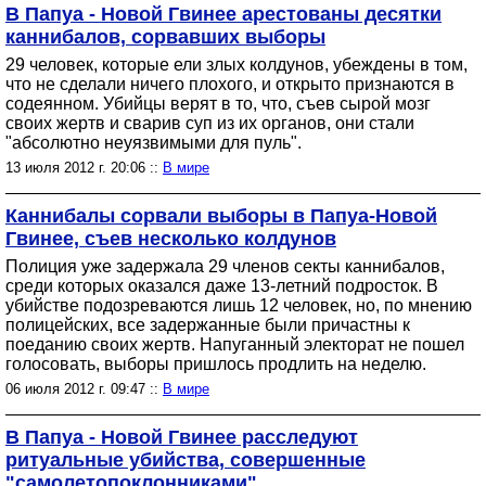
В Папуа - Новой Гвинее арестованы десятки
каннибалов, сорвавших выборы
29 человек, которые ели злых колдунов, убеждены в том,
что не сделали ничего плохого, и открыто признаются в
содеянном. Убийцы верят в то, что, съев сырой мозг
своих жертв и сварив суп из их органов, они стали
"абсолютно неуязвимыми для пуль".
13 июля 2012 г. 20:06 ::
В мире
Каннибалы сорвали выборы в Папуа-Новой
Гвинее, съев несколько колдунов
Полиция уже задержала 29 членов секты каннибалов,
среди которых оказался даже 13-летний подросток. В
убийстве подозреваются лишь 12 человек, но, по мнению
полицейских, все задержанные были причастны к
поеданию своих жертв. Напуганный электорат не пошел
голосовать, выборы пришлось продлить на неделю.
06 июля 2012 г. 09:47 ::
В мире
В Папуа - Новой Гвинее расследуют
ритуальные убийства, совершенные
"самолетопоклонниками"