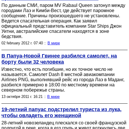
По данным СМИ, паром MV Rabaul Queen затонул между
городами Лаэ и Кимби-Вест, где действует паромное
сообщение. Причины произошедшего не установлены.
Ведется спасательная операция. Как заявил
официальный представитель компании Star Ships Джон
Уитни, австралийские спасатели находятся в зоне
бедствия.
02 february 2012 г. 07:40 ::
В мире
В Папуа-Новой Гвинее разбился самолет, на
борту были 32 человека
Известно, что есть погибшие, но их точное число не
называется. Самолет Dash 8 местной авиакомпании
Airlines PNG, выполнявший рейс из города Лаэ в Маданг,
разбился примерно в 18:00 по местному времени на
северном побережье страны.
13 октября 2011 г. 16:21 ::
В мире
19-летний папуас подстрелил туриста из лука,
чтобы овладеть его женщиной
28-летний новозеландец плескался со своей французской
подругой в реке, когда в его грудь и живот воткнулись две