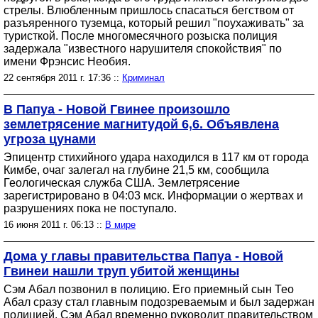
стрелы. Влюбленным пришлось спасаться бегством от
разъяренного туземца, который решил "поухаживать" за
туристкой. После многомесячного розыска полиция
задержала "известного нарушителя спокойствия" по
имени Фрэнсис Необия.
22 сентября 2011 г. 17:36 ::
Криминал
В Папуа - Новой Гвинее произошло
землетрясение магнитудой 6,6. Объявлена
угроза цунами
Эпицентр стихийного удара находился в 117 км от города
Кимбе, очаг залегал на глубине 21,5 км, сообщила
Геологическая служба США. Землетрясение
зарегистрировано в 04:03 мск. Информации о жертвах и
разрушениях пока не поступало.
16 июня 2011 г. 06:13 ::
В мире
Дома у главы правительства Папуа - Новой
Гвинеи нашли труп убитой женщины
Сэм Абал позвонил в полицию. Его приемный сын Тео
Абал сразу стал главным подозреваемым и был задержан
полицией. Сэм Абал временно руководит правительством