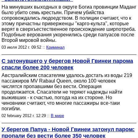
На минувших выходных в округе Богиа провинции Маданг
было убито семь крестьян. Причем убийства
сопровождались людоедством. В полиции считают, что к
этому причастны приверженцы "карго-культа", которые
верят в сверхъестественное происхождение ширпотреба.
Подобные верования укоренились среди папуасов после
Второй мировой войны.
03 июля 2012 г. 09:52 ::
Криминал
С затонувшего у берегов Новой Гвинеи парома
спасли более 200 человек
Австралийским спасателям удалось достать из воды 219
пассажиров MV Rabaul Queen, около 100 человек
числятся пропавшими без вести. Операция
продолжается. Спасатели не теряют надежды найти
выживших - к счастью, погода на их стороне. Но
чиновники считают, что многие пассажиры все-таки
погибли.
02 february 2012 г. 12:29 ::
В мире
У берегов Папуа - Новой Гвинеи затонул паром:
пропали без вести более 350 человек