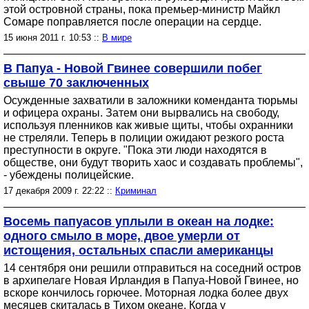
этой островной страны, пока премьер-министр Майкл
Сомаре поправляется после операции на сердце.
15 июня 2011 г. 10:53 ::
В мире
В Папуа - Новой Гвинее совершили побег
свыше 70 заключенных
Осужденные захватили в заложники коменданта тюрьмы
и офицера охраны. Затем они вырвались на свободу,
используя пленников как живые щиты, чтобы охранники
не стреляли. Теперь в полиции ожидают резкого роста
преступности в округе. "Пока эти люди находятся в
обществе, они будут творить хаос и создавать проблемы",
- убеждены полицейские.
17 декабря 2009 г. 22:22 ::
Криминал
Восемь папуасов уплыли в океан на лодке:
одного смыло в море, двое умерли от
истощения, остальных спасли американцы
14 сентября они решили отправиться на соседний остров
в архипелаге Новая Ирландия в Папуа-Новой Гвинее, но
вскоре кончилось горючее. Моторная лодка более двух
месяцев скиталась в Тихом океане. Когда у