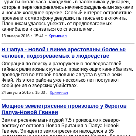
Туристы около часа находились в заложниках у дикарей,
которые переговаривались нечленораздельными звуками
и носили холодное оружие. Особый интерес островитяне
проявили к смартфону девушки, пытаясь его включить.
Пленникам удалось убежать от предполагаемых
каннибалов и связаться со спасателями.
13 января 2016 г. 15:41 ::
Криминал
В Папуа - Новой Гвинее арестованы более 50
человек, подозреваемых в людоедстве
Операция по поиску и разоружению последователей
тайных религиозных культов, практикующих каннибализм,
проводится во второй половине августа в устье реки
Флай. Из этого района уже несколько лет поступают
сообщения о зверских убийствах.
24 августа 2015 г. 15:30 ::
Криминал
Мощное землетрясение произошло у берегов
Папуа-Новой Гвинеи
Землетрясение магнитудой 7,5 произошло к северо-
востоку от острова Новая Британия в Папуа-Новой
Гвинее. Эпицентр землятресения находился в 55