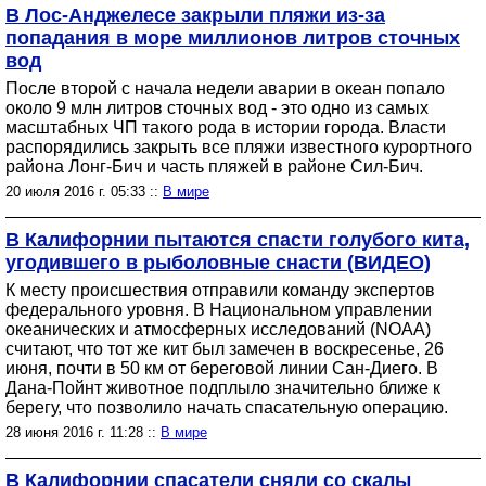
В Лос-Анджелесе закрыли пляжи из-за
попадания в море миллионов литров сточных
вод
После второй с начала недели аварии в океан попало
около 9 млн литров сточных вод - это одно из самых
масштабных ЧП такого рода в истории города. Власти
распорядились закрыть все пляжи известного курортного
района Лонг-Бич и часть пляжей в районе Сил-Бич.
20 июля 2016 г. 05:33 ::
В мире
В Калифорнии пытаются спасти голубого кита,
угодившего в рыболовные снасти (ВИДЕО)
К месту происшествия отправили команду экспертов
федерального уровня. В Национальном управлении
океанических и атмосферных исследований (NOAA)
считают, что тот же кит был замечен в воскресенье, 26
июня, почти в 50 км от береговой линии Сан-Диего. В
Дана-Пойнт животное подплыло значительно ближе к
берегу, что позволило начать спасательную операцию.
28 июня 2016 г. 11:28 ::
В мире
В Калифорнии спасатели сняли со скалы