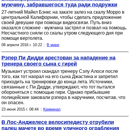
мужчину, забравшегося туда ради подружки
27-летний Майкл Бэнкс на закате залез на скалу Морро в
центральной Калифорнии, чтобы сделать предложение
своей девушке при помощи видеосвязи. Путь вниз
оказался сложнее - мужчина застрял и позвал на помощь.
Несчастного сняли со скалы утром следующего дня при
помощи вертолета.
08 апреля 2016 г. 10:22 ::
В мире
Рэпер Пи Дидди арестован за нападение на
тренера своего сына с гирей
Музыкант устроил скандал тренеру Сэлу Алоси после
того, как тот наорал на его сына Джастина и запретил
приходить на тренировки до конца лета. Источники,
связанные с Пи Дидди, утверждают, что тот пытался
обороняться с помощью гири. Однако прибывшие
полицейские заковали рэпера в наручники, посчитав, что
он опасен.
23 июня 2015 г. 08:44 ::
Криминал
В Лос-Анджелесе велосипедисту отрубили
палец мачете во время уличного ограбления