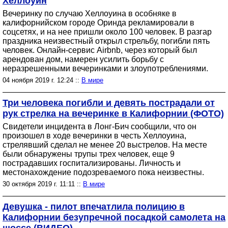
Хеллоуин
Вечеринку по случаю Хеллоуина в особняке в
калифорнийском городе Оринда рекламировали в
соцсетях, и на нее пришли около 100 человек. В разгар
праздника неизвестный открыл стрельбу, погибли пять
человек. Онлайн-сервис Airbnb, через который был
арендован дом, намерен усилить борьбу с
неразрешенными вечеринками и злоупотреблениями.
04 ноября 2019 г. 12:24 ::
В мире
Три человека погибли и девять пострадали от
рук стрелка на вечеринке в Калифорнии (ФОТО)
Свидетели инцидента в Лонг-Бич сообщили, что он
произошел в ходе вечеринки в честь Хеллоуина,
стрелявший сделал не менее 20 выстрелов. На месте
были обнаружены трупы трех человек, еще 9
пострадавших госпитализированы. Личность и
местонахождение подозреваемого пока неизвестны.
30 октября 2019 г. 11:11 ::
В мире
Девушка - пилот впечатлила полицию в
Калифорнии безупречной посадкой самолета на