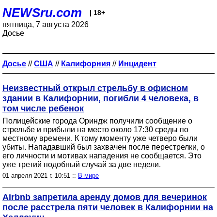
NEWSru.com
| 18+
пятница, 7 августа 2026
Досье
Досье
//
США
//
Калифорния
//
Инцидент
Неизвестный открыл стрельбу в офисном
здании в Калифорнии, погибли 4 человека, в
том числе ребенок
Полицейские города Ориндж получили сообщение о
стрельбе и прибыли на место около 17:30 среды по
местному времени. К тому моменту уже четверо были
убиты. Нападавший был захвачен после перестрелки, о
его личности и мотивах нападения не сообщается. Это
уже третий подобный случай за две недели.
01 апреля 2021 г. 10:51 ::
В мире
Airbnb запретила аренду домов для вечеринок
после расстрела пяти человек в Калифорнии на