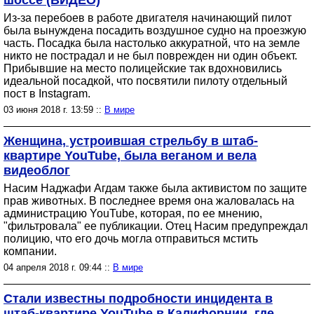
шоссе (ВИДЕО)
Из-за перебоев в работе двигателя начинающий пилот
была вынуждена посадить воздушное судно на проезжую
часть. Посадка была настолько аккуратной, что на земле
никто не пострадал и не был поврежден ни один объект.
Прибывшие на место полицейские так вдохновились
идеальной посадкой, что посвятили пилоту отдельный
пост в Instagram.
03 июня 2018 г. 13:59 ::
В мире
Женщина, устроившая стрельбу в штаб-
квартире YouTube, была веганом и вела
видеоблог
Насим Наджафи Агдам также была активистом по защите
прав животных. В последнее время она жаловалась на
администрацию YouTube, которая, по ее мнению,
"фильтровала" ее публикации. Отец Насим предупреждал
полицию, что его дочь могла отправиться мстить
компании.
04 апреля 2018 г. 09:44 ::
В мире
Стали известны подробности инцидента в
штаб-квартире YouTube в Калифорнии, где