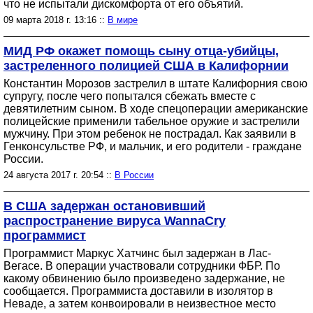
что не испытали дискомфорта от его объятий.
09 марта 2018 г. 13:16 ::
В мире
МИД РФ окажет помощь сыну отца-убийцы,
застреленного полицией США в Калифорнии
Константин Морозов застрелил в штате Калифорния свою
супругу, после чего попытался сбежать вместе с
девятилетним сыном. В ходе спецоперации американские
полицейские применили табельное оружие и застрелили
мужчину. При этом ребенок не пострадал. Как заявили в
Генконсульстве РФ, и мальчик, и его родители - граждане
России.
24 августа 2017 г. 20:54 ::
В России
В США задержан остановивший
распространение вируса WannaCry
программист
Программист Маркус Хатчинс был задержан в Лас-
Вегасе. В операции участвовали сотрудники ФБР. По
какому обвинению было произведено задержание, не
сообщается. Программиста доставили в изолятор в
Неваде, а затем конвоировали в неизвестное место