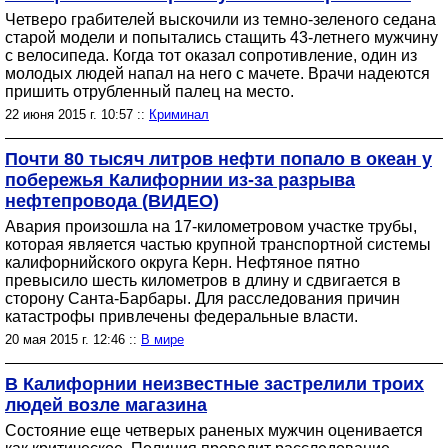
Четверо грабителей выскочили из темно-зеленого седана
старой модели и попытались стащить 43-летнего мужчину
с велосипеда. Когда тот оказал сопротивление, один из
молодых людей напал на него с мачете. Врачи надеются
пришить отрубленный палец на место.
22 июня 2015 г. 10:57 ::
Криминал
Почти 80 тысяч литров нефти попало в океан у
побережья Калифорнии из-за разрыва
нефтепровода (ВИДЕО)
Авария произошла на 17-километровом участке трубы,
которая является частью крупной транспортной системы
калифорнийского округа Керн. Нефтяное пятно
превысило шесть километров в длину и сдвигается в
сторону Санта-Барбары. Для расследования причин
катастрофы привлечены федеральные власти.
20 мая 2015 г. 12:46 ::
В мире
В Калифорнии неизвестные застрелили троих
людей возле магазина
Состояние еще четверых раненых мужчин оценивается