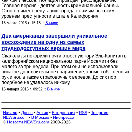
как критическое. Полиция проводит расследование.
Главная версия - деятельность криминальной банды.
Стоктон имеет репутацию города с самым высоким
уровнем преступности в штате Калифорния.
18 марта 2015 г. 15:18 ::
В мире
Два американца завершили уникальное
восхождение на одну из самых
труднодоступных вершин мира
Скалолазы покорили почти отвесную гору Эль-Капитан в
калифорнийском национальном парке Йосемити без
малого за три недели. При этом они не использовали
никакое дополнительное снаряжение, кроме собственных
рук и ног, а также страховочных веревок. До сих пор
подобное не удавалось никому.
15 января 2015 г. 09:52 ::
В мире
Начало
•
Досье
•
Архив
•
Ежедневник
•
RSS
•
Telegram
NEWSru.co.il
•
В Москве
•
Инопресса
©
Новости NEWSru.com
2000-2026