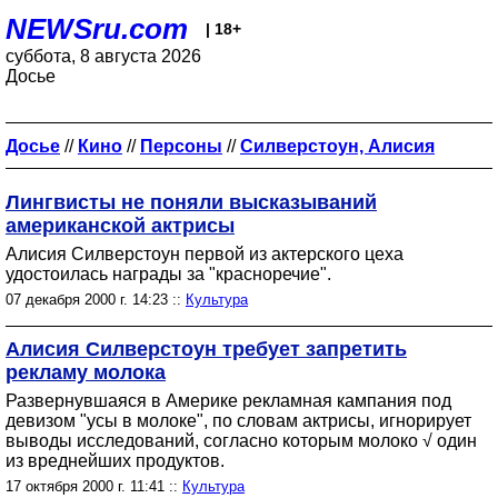
NEWSru.com
| 18+
суббота, 8 августа 2026
Досье
Досье
//
Кино
//
Персоны
//
Силверстоун, Алисия
Лингвисты не поняли высказываний
американской актрисы
Алисия Силверстоун первой из актерского цеха
удостоилась награды за "красноречие".
07 декабря 2000 г. 14:23 ::
Культура
Алисия Силверстоун требует запретить
рекламу молока
Развернувшаяся в Америке рекламная кампания под
девизом "усы в молоке", по словам актрисы, игнорирует
выводы исследований, согласно которым молоко √ один
из вреднейших продуктов.
17 октября 2000 г. 11:41 ::
Культура