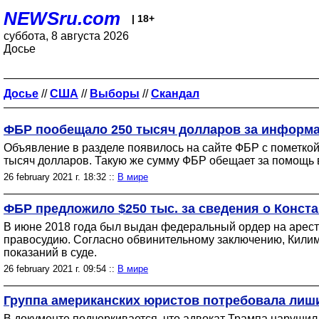
NEWSru.com
| 18+
суббота, 8 августа 2026
Досье
Досье
//
США
//
Выборы
//
Скандал
ФБР пообещало 250 тысяч долларов за информа
Объявление в разделе появилось на сайте ФБР с пометкой
тысяч долларов. Такую же сумму ФБР обещает за помощь 
26 february 2021 г. 18:32 ::
В мире
ФБР предложило $250 тыс. за сведения о Конст
В июне 2018 года был выдан федеральный ордер на арест
правосудию. Согласно обвинительному заключению, Килимн
показаний в суде.
26 february 2021 г. 09:54 ::
В мире
Группа американских юристов потребовала лиш
В документе подчеркивается, что адвокат Трампа нарушил