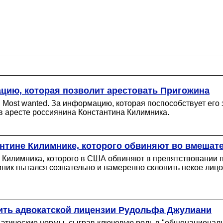
цию, которая позволит арестовать Пригожина
 Most wanted. За информацию, которая поспособствует ег
в аресте россиянина Константина Килимника.
антине Килимнике, которого обвиняют во вмешат
 Килимника, которого в США обвиняют в препятствовании 
ик пытался сознательно и намеренно склонить некое лицо 
ить адвокатской лицензии Рудольфа Джулиани
 этические нормы, сыграв ключевую роль в "общенациональ