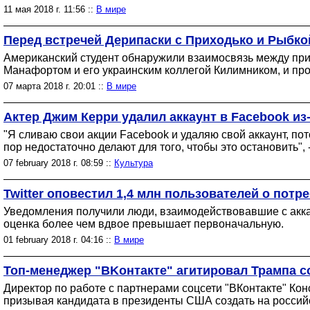
11 мая 2018 г. 11:56 ::
В мире
Перед встречей Дерипаски с Приходько и Рыбк
Американский студент обнаружили взаимосвязь между пр
Манафортом и его украинским коллегой Килимником, и пр
07 марта 2018 г. 20:01 ::
В мире
Актер Джим Керри удалил аккаунт в Facebook из
"Я сливаю свои акции Facebook и удаляю свой аккаунт, по
пор недостаточно делают для того, чтобы это остановить", 
07 february 2018 г. 08:59 ::
Культура
Twitter оповестил 1,4 млн пользователей о пот
Уведомления получили люди, взаимодействовавшие с акк
оценка более чем вдвое превышает первоначальную.
01 february 2018 г. 04:16 ::
В мире
Топ-менеджер "ВKонтакте" агитировал Трампа с
Директор по работе с партнерами соцсети "ВКонтакте" Ко
призывая кандидата в президенты США создать на россий