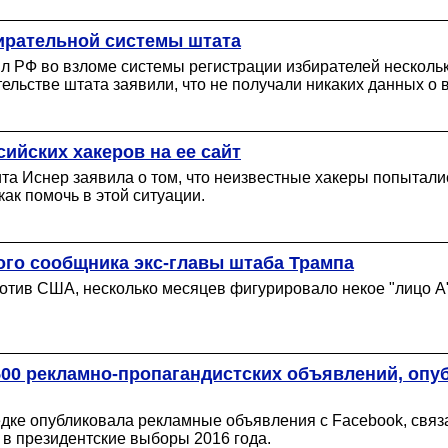
ирательной системы штата
л РФ во взломе системы регистрации избирателей нескольк
ельстве штата заявили, что не получали никаких данных о 
сийских хакеров на ее сайт
а Иснер заявила о том, что неизвестные хакеры попытались
как помочь в этой ситуации.
го сообщника экс-главы штаба Трампа
отив США, несколько месяцев фигурировало некое "лицо А"
00 рекламно-пропагандистских объявлений, опу
дке опубликовала рекламные объявления с Facebook, связ
 в президентские выборы 2016 года.