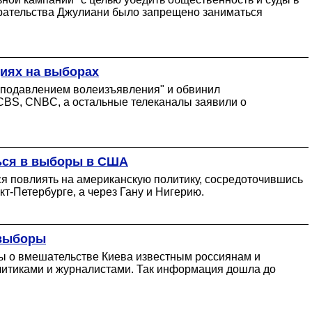
рательства Джулиани было запрещено заниматься
циях на выборах
в "подавлением волеизъявления" и обвинил
CBS, CNBC, а остальные телеканалы заявили о
ться в выборы в США
я повлиять на американскую политику, сосредоточившись
т-Петербурге, а через Гану и Нигерию.
 выборы
ы о вмешательстве Киева известным россиянам и
олитиками и журналистами. Так информация дошла до