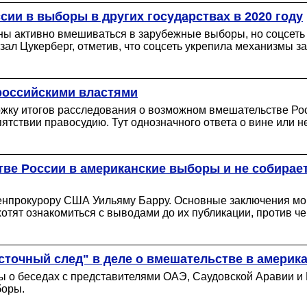
ии в выборы в других государствах в 2020 году
рены активно вмешиваться в зарубежные выборы, но соцсе
азал Цукерберг, отметив, что соцсеть укрепила механизмы з
 российскими властями
жку итогов расследования о возможном вмешательстве Рос
ятствии правосудию. Тут однозначного ответа о вине или 
ве России в американские выборы и не собирает
нпрокурору США Уильяму Барру. Основные заключения мог
тят ознакомиться с выводами до их публикации, против ч
осточный след" в деле о вмешательстве в амери
ы о беседах с представителями ОАЭ, Саудовской Аравии и 
боры.