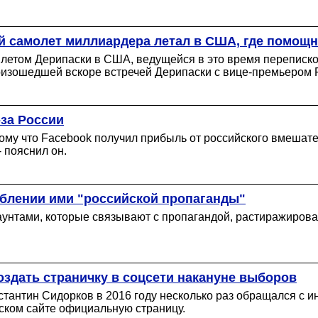
ой самолет миллиардера летал в США, где помощ
илетом Дерипаски в США, ведущейся в это время переписк
оизошедшей вскоре встречей Дерипаски с вице-премьером Р
-за России
тому что Facebook получил прибыль от российского вмешате
- пояснил он.
реблении ими "российской пропаганды"
аунтами, которые связывают с пропагандой, растиражиров
оздать страничку в cоцсети накануне выборов
нстантин Сидорков в 2016 году несколько раз обращался с
ском сайте официальную страницу.