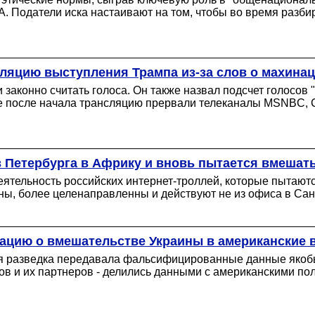
 Податели иска настаивают на том, чтобы во время разби
ляцию выступления Трампа из-за слов о махина
и законно считать голоса. Он также назвал подсчет голосо
ре после начала трансляцию прервали телеканалы MSNBC, 
з Петербурга в Африку и вновь пытается вмеша
тельность российских интернет-троллей, которые пытаютс
ы, более целенаправленны и действуют не из офиса в Санк
мацию о вмешательстве Украины в американские
кая разведка передавала фальсифицированные данные якоб
енов и их партнеров - делились данными с американскими п