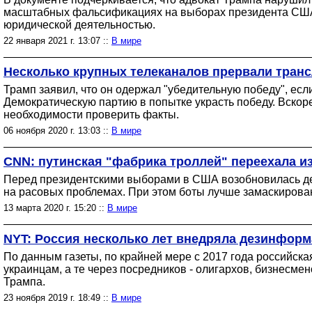
масштабных фальсификациях на выборах президента США.
юридической деятельностью.
22 января 2021 г. 13:07 ::
В мире
Несколько крупных телеканалов прервали транс
Трамп заявил, что он одержал "убедительную победу", есл
Демократическую партию в попытке украсть победу. Вско
необходимости проверить факты.
06 ноября 2020 г. 13:03 ::
В мире
CNN: путинская "фабрика троллей" переехала и
Перед президентскими выборами в США возобновилась дея
на расовых проблемах. При этом боты лучше замаскирован
13 марта 2020 г. 15:20 ::
В мире
NYT: Россия несколько лет внедряла дезинфор
По данным газеты, по крайней мере с 2017 года российс
украинцам, а те через посредников - олигархов, бизнесм
Трампа.
23 ноября 2019 г. 18:49 ::
В мире