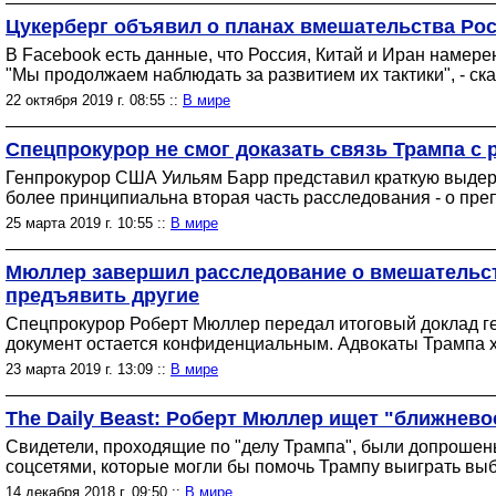
Цукерберг объявил о планах вмешательства Росс
В Facebook есть данные, что Россия, Китай и Иран наме
"Мы продолжаем наблюдать за развитием их тактики", - ск
22 октября 2019 г. 08:55 ::
В мире
Спецпрокурор не смог доказать связь Трампа с
Генпрокурор США Уильям Барр представил краткую выдер
более принципиальна вторая часть расследования - о преп
25 марта 2019 г. 10:55 ::
В мире
Мюллер завершил расследование о вмешательст
предъявить другие
Спецпрокурор Роберт Мюллер передал итоговый доклад ге
документ остается конфиденциальным. Адвокаты Трампа хо
23 марта 2019 г. 13:09 ::
В мире
The Daily Beast: Роберт Мюллер ищет "ближнев
Свидетели, проходящие по "делу Трампа", были допрошен
соцсетями, которые могли бы помочь Трампу выиграть вы
14 декабря 2018 г. 09:50 ::
В мире