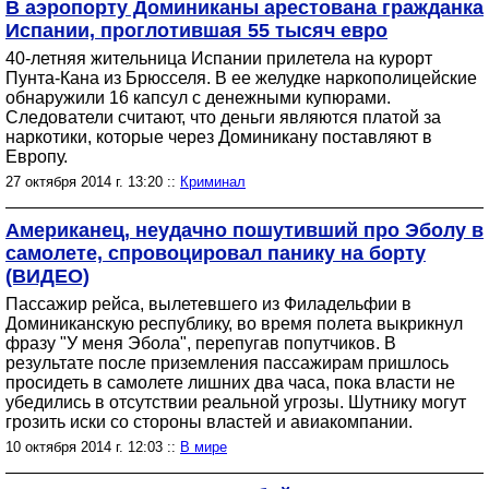
В аэропорту Доминиканы арестована гражданка
Испании, проглотившая 55 тысяч евро
40-летняя жительница Испании прилетела на курорт
Пунта-Кана из Брюсселя. В ее желудке наркополицейские
обнаружили 16 капсул с денежными купюрами.
Следователи считают, что деньги являются платой за
наркотики, которые через Доминикану поставляют в
Европу.
27 октября 2014 г. 13:20 ::
Криминал
Американец, неудачно пошутивший про Эболу в
самолете, спровоцировал панику на борту
(ВИДЕО)
Пассажир рейса, вылетевшего из Филадельфии в
Доминиканскую республику, во время полета выкрикнул
фразу "У меня Эбола", перепугав попутчиков. В
результате после приземления пассажирам пришлось
просидеть в самолете лишних два часа, пока власти не
убедились в отсутствии реальной угрозы. Шутнику могут
грозить иски со стороны властей и авиакомпании.
10 октября 2014 г. 12:03 ::
В мире