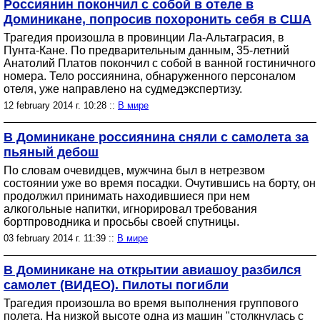
Россиянин покончил с собой в отеле в
Доминикане, попросив похоронить себя в США
Трагедия произошла в провинции Ла-Альтаграсия, в
Пунта-Кане. По предварительным данным, 35-летний
Анатолий Платов покончил с собой в ванной гостиничного
номера. Тело россиянина, обнаруженного персоналом
отеля, уже направлено на судмедэкспертизу.
12 february 2014 г. 10:28 ::
В мире
В Доминикане россиянина сняли с самолета за
пьяный дебош
По словам очевидцев, мужчина был в нетрезвом
состоянии уже во время посадки. Очутившись на борту, он
продолжил принимать находившиеся при нем
алкогольные напитки, игнорировал требования
бортпроводника и просьбы своей спутницы.
03 february 2014 г. 11:39 ::
В мире
В Доминикане на открытии авиашоу разбился
самолет (ВИДЕО). Пилоты погибли
Трагедия произошла во время выполнения группового
полета. На низкой высоте одна из машин "столкнулась с