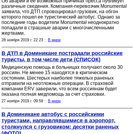
Об аварии и ее возможных причинах пресса публикует
различные сведения. Компания-перевозчик Monumental
заявила, что ДТП спровоцировал грузовик, на обгон
которого пошел ее туристический автобус. Однако за
последние годы водители Monumental неоднократно
попадали в страшные аварии с многочисленными
жертвами.
28 ноября 2019 г. 22:23 ::
В мире
В ДТП в Доминикане пострадали российские
туристы, в том числе дети (СПИСОК)
Медицинскую помощь в больницах получают около 30
россиян. Не менее 15 находятся в критическом
состоянии. Шестерых наиболее тяжелых раненых
отправили на неотложные операции. В страховой
компании ERV заверили, что всем россиянам будет
оказана полная медпомощь за счет страховки.
27 ноября 2019 г. 09:59 ::
В мире
В Доминикане автобус с российскими
туристами, направлявшимися в аэропорт,
столкнулся с грузовиком: десятки раненых
(ФОТО)