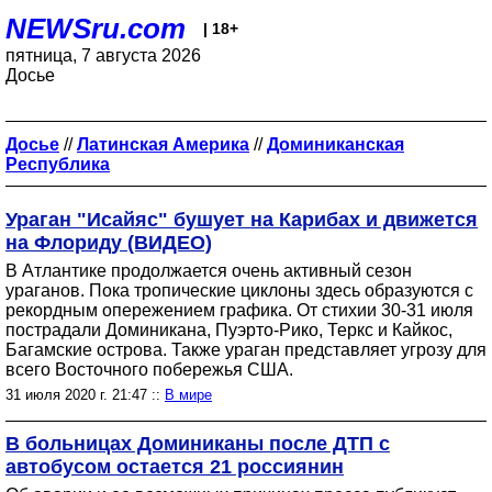
NEWSru.com
| 18+
пятница, 7 августа 2026
Досье
Досье
//
Латинская Америка
//
Доминиканская
Республика
Ураган "Исайяс" бушует на Карибах и движется
на Флориду (ВИДЕО)
В Атлантике продолжается очень активный сезон
ураганов. Пока тропические циклоны здесь образуются с
рекордным опережением графика. От стихии 30-31 июля
пострадали Доминикана, Пуэрто-Рико, Теркс и Кайкос,
Багамские острова. Также ураган представляет угрозу для
всего Восточного побережья США.
31 июля 2020 г. 21:47 ::
В мире
В больницах Доминиканы после ДТП с
автобусом остается 21 россиянин