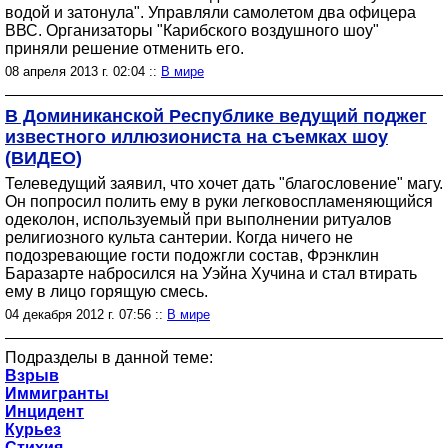
водой и затонула". Управляли самолетом два офицера
ВВС. Организаторы "Карибского воздушного шоу"
приняли решение отменить его.
08 апреля 2013 г. 02:04 ::
В мире
В Доминиканской Республике ведущий поджег
известного иллюзиониста на съемках шоу
(ВИДЕО)
Телеведущий заявил, что хочет дать "благословение" магу.
Он попросил полить ему в руки легковоспламеняющийся
одеколон, используемый при выполнении ритуалов
религиозного культа сантерии. Когда ничего не
подозревающие гости подожгли состав, Фрэнклин
Баразарте набросился на Уэйна Хучина и стал втирать
ему в лицо горящую смесь.
04 декабря 2012 г. 07:56 ::
В мире
Подразделы в данной теме:
Взрыв
Иммигранты
Инцидент
Курьез
Стихия