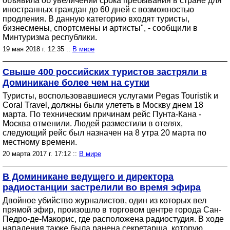
объявила об увеличении срока пребывания в стране для
иностранных граждан до 60 дней с возможностью
продления. В данную категорию входят туристы,
бизнесмены, спортсмены и артисты", - сообщили в
Минтуризма республики.
19 мая 2018 г. 12:35 ::
В мире
Свыше 400 российских туристов застряли в
Доминикане более чем на сутки
Туристы, воспользовавшиеся услугами Pegas Touristik и
Coral Travel, должны были улететь в Москву днем 18
марта. По техническим причинам рейс Пунта-Кана -
Москва отменили. Людей разместили в отелях,
следующий рейс был назначен на 8 утра 20 марта по
местному времени.
20 марта 2017 г. 17:12 ::
В мире
В Доминикане ведущего и директора
радиостанции застрелили во время эфира
Двойное убийство журналистов, один из которых вел
прямой эфир, произошло в торговом центре города Сан-
Педро-де-Макорис, где расположена радиостудия. В ходе
нападения также была ранена секретарша, которую