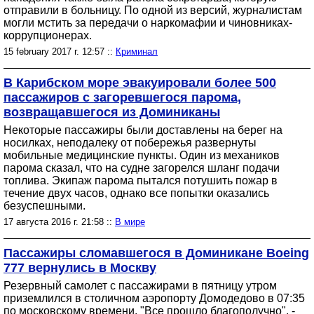
отправили в больницу. По одной из версий, журналистам
могли мстить за передачи о наркомафии и чиновниках-
коррупционерах.
15 february 2017 г. 12:57 ::
Криминал
В Карибском море эвакуировали более 500
пассажиров с загоревшегося парома,
возвращавшегося из Доминиканы
Некоторые пассажиры были доставлены на берег на
носилках, неподалеку от побережья развернуты
мобильные медицинские пункты. Один из механиков
парома сказал, что на судне загорелся шланг подачи
топлива. Экипаж парома пытался потушить пожар в
течение двух часов, однако все попытки оказались
безуспешными.
17 августа 2016 г. 21:58 ::
В мире
Пассажиры сломавшегося в Доминикане Boeing
777 вернулись в Москву
Резервный самолет с пассажирами в пятницу утром
приземлился в столичном аэропорту Домодедово в 07:35
по московскому времени. "Все прошло благополучно", -