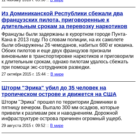
Из Доминиканской Республики сбежали два
французских пилота, приговоренные к
длительным срокам за перевозку наркотиков
Французы были задержаны в курортном городе Пунта-
Кана в 2013 году. По словам полиции, на их самолете
были обнаружены 26 чемоданов, набитых 680 кг кокаина.
Обоих пилотов и еще двух французов признали
виновными в транспортировке наркотиков и приговорили
к длительным срокам, однако пилотам удалось сбежать
при помощи экс-сотрудников разведки.
27 октября 2015 г. 15:44 ::
В мире
Шторм "Эрика" убил до 35 человек на
тропическом острове и движется на США
Шторм "Эрика" прошел по территории Доминики в
пятницу вечером. Выпало 300 мм осадков, которые
привели к разливам рек и наводнениям. Дорожной
инфраструктуре острова причинен огромный ущерб.
29 августа 2015 г. 09:52 ::
В мире