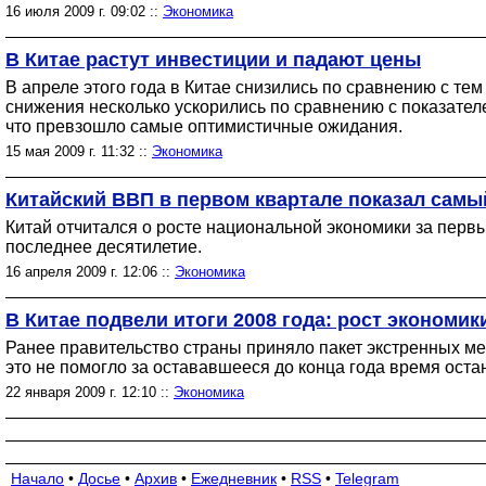
16 июля 2009 г. 09:02 ::
Экономика
В Китае растут инвестиции и падают цены
В апреле этого года в Китае снизились по сравнению с т
снижения несколько ускорились по сравнению с показател
что превзошло самые оптимистичные ожидания.
15 мая 2009 г. 11:32 ::
Экономика
Китайский ВВП в первом квартале показал самы
Китай отчитался о росте национальной экономики за перв
последнее десятилетие.
16 апреля 2009 г. 12:06 ::
Экономика
В Китае подвели итоги 2008 года: рост экономик
Ранее правительство страны приняло пакет экстренных м
это не помогло за остававшееся до конца года время оста
22 января 2009 г. 12:10 ::
Экономика
Начало
•
Досье
•
Архив
•
Ежедневник
•
RSS
•
Telegram