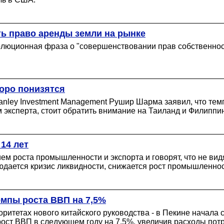
ь право аренды земли на рынке
люционная фраза о "совершенствовании прав собственност
коро понизятся
nley Investment Management Рушир Шарма заявил, что тем
эксперта, стоит обратить внимание на Таиланд и Филиппи
14 лет
м роста промышленности и экспорта и говорят, что не вид
юдается кризис ликвидности, снижается рост промышленност
темпы роста ВВП на 7,5%
ритетах нового китайского руководства - в Пекине начала
ст ВВП в следующем году на 7,5%, увеличив расходы потре