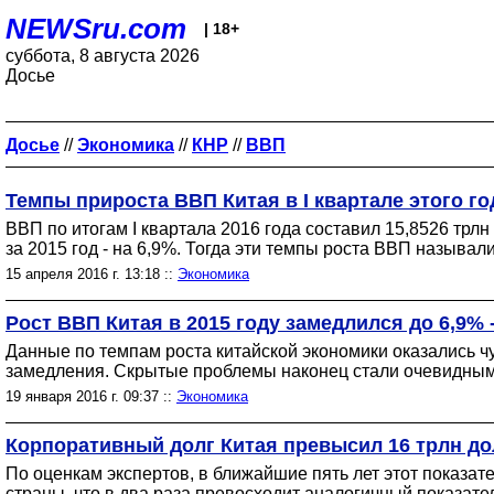
NEWSru.com
| 18+
суббота, 8 августа 2026
Досье
Досье
//
Экономика
//
КНР
//
ВВП
Темпы прироста ВВП Китая в I квартале этого го
ВВП по итогам I квартала 2016 года составил 15,8526 трлн 
за 2015 год - на 6,9%. Тогда эти темпы роста ВВП называ
15 апреля 2016 г. 13:18 ::
Экономика
Рост ВВП Китая в 2015 году замедлился до 6,9% 
Данные по темпам роста китайской экономики оказались ч
замедления. Скрытые проблемы наконец стали очевидным
19 января 2016 г. 09:37 ::
Экономика
Корпоративный долг Китая превысил 16 трлн д
По оценкам экспертов, в ближайшие пять лет этот показат
страны, что в два раза превосходит аналогичный показате