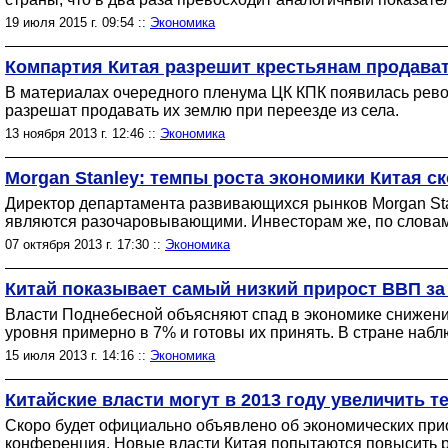
19 июля 2015 г. 09:54 ::
Экономика
Компартия Китая разрешит крестьянам продават
В материалах очередного пленума ЦК КПК появилась рево
разрешат продавать их землю при переезде из села.
13 ноября 2013 г. 12:46 ::
Экономика
Morgan Stanley: темпы роста экономики Китая с
Директор департамента развивающихся рынков Morgan Sta
являются разочаровывающими. Инвесторам же, по словам 
07 октября 2013 г. 17:30 ::
Экономика
Китай показывает самый низкий прирост ВВП за 
Власти Поднебесной объясняют спад в экономике снижение
уровня примерно в 7% и готовы их принять. В стране набл
15 июля 2013 г. 14:16 ::
Экономика
Китайские власти могут в 2013 году увеличить 
Скоро будет официально объявлено об экономических прио
конференция. Новые власти Китая попытаются повысить ро