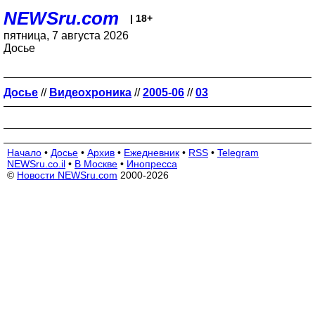
NEWSru.com
| 18+
пятница, 7 августа 2026
Досье
Досье
//
Видеохроника
//
2005-06
//
03
Начало
•
Досье
•
Архив
•
Ежедневник
•
RSS
•
Telegram
NEWSru.co.il
•
В Москве
•
Инопресса
©
Новости NEWSru.com
2000-2026