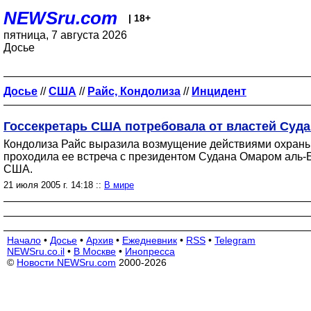
NEWSru.com
| 18+
пятница, 7 августа 2026
Досье
Досье
//
США
//
Райс, Кондолиза
//
Инцидент
Госсекретарь США потребовала от властей Суд
Кондолиза Райс выразила возмущение действиями охраны 
проходила ее встреча с президентом Судана Омаром аль-Б
США.
21 июля 2005 г. 14:18 ::
В мире
Начало
•
Досье
•
Архив
•
Ежедневник
•
RSS
•
Telegram
NEWSru.co.il
•
В Москве
•
Инопресса
©
Новости NEWSru.com
2000-2026