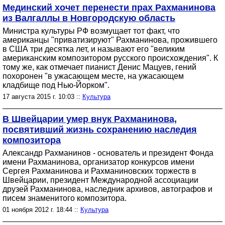
Мединский хочет перенести прах Рахманинова
из Валгаллы в Новгородскую область
Министра культуры РФ возмущает тот факт, что
американцы "приватизируют" Рахманинова, прожившего
в США три десятка лет, и называют его "великим
американским композитором русского происхождения". К
тому же, как отмечает пианист Денис Мацуев, гений
похоронен "в ужасающем месте, на ужасающем
кладбище под Нью-Йорком".
17 августа 2015 г. 10:03 ::
Культура
В Швейцарии умер внук Рахманинова,
посвятивший жизнь сохранению наследия
композитора
Александр Рахманинов - основатель и президент Фонда
имени Рахманинова, организатор конкурсов имени
Сергея Рахманинова и Рахманиновских торжеств в
Швейцарии, президент Международной ассоциации
друзей Рахманинова, наследник архивов, автографов и
писем знаменитого композитора.
01 ноября 2012 г. 18:44 ::
Культура