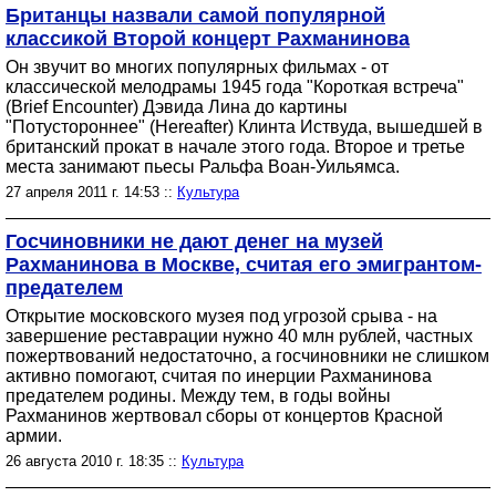
Британцы назвали самой популярной
классикой Второй концерт Рахманинова
Он звучит во многих популярных фильмах - от
классической мелодрамы 1945 года "Короткая встреча"
(Brief Encounter) Дэвида Лина до картины
"Потустороннее" (Hereafter) Клинта Иствуда, вышедшей в
британский прокат в начале этого года. Второе и третье
места занимают пьесы Ральфа Воан-Уильямса.
27 апреля 2011 г. 14:53 ::
Культура
Госчиновники не дают денег на музей
Рахманинова в Москве, считая его эмигрантом-
предателем
Открытие московского музея под угрозой срыва - на
завершение реставрации нужно 40 млн рублей, частных
пожертвований недостаточно, а госчиновники не слишком
активно помогают, считая по инерции Рахманинова
предателем родины. Между тем, в годы войны
Рахманинов жертвовал сборы от концертов Красной
армии.
26 августа 2010 г. 18:35 ::
Культура