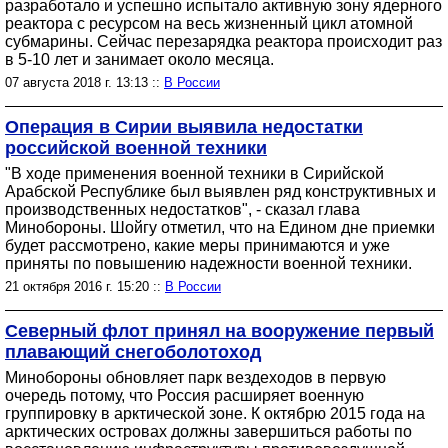
разработало и успешно испытало активную зону ядерного
реактора с ресурсом на весь жизненный цикл атомной
субмарины. Сейчас перезарядка реактора происходит раз
в 5-10 лет и занимает около месяца.
07 августа 2018 г. 13:13 ::
В России
Операция в Сирии выявила недостатки
российской военной техники
"В ходе применения военной техники в Сирийской
Арабской Республике был выявлен ряд конструктивных и
производственных недостатков", - сказал глава
Минобороны. Шойгу отметил, что на Едином дне приемки
будет рассмотрено, какие меры принимаются и уже
приняты по повышению надежности военной техники.
21 октября 2016 г. 15:20 ::
В России
Северный флот принял на вооружение первый
плавающий снегоболотоход
Минобороны обновляет парк вездеходов в первую
очередь потому, что Россия расширяет военную
группировку в арктической зоне. К октябрю 2015 года на
арктических островах должны завершиться работы по