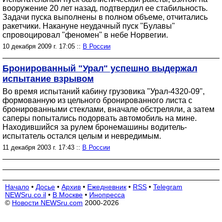
вооружение 20 лет назад, подтвердил ее стабильность.
Задачи пуска выполнены в полном объеме, отчитались
ракетчики. Накануне неудачный пуск "Булавы"
спровоцировал "феномен" в небе Норвегии.
10 декабря 2009 г. 17:05 ::
В России
Бронированный "Урал" успешно выдержал
испытание взрывом
Во время испытаний кабину грузовика "Урал-4320-09",
формованную из цельного бронированного листа с
бронированными стеклами, вначале обстреляли, а затем
саперы попытались подорвать автомобиль на мине.
Находившийся за рулем бронемашины водитель-
испытатель остался целым и невредимым.
11 декабря 2003 г. 17:43 ::
В России
Начало
•
Досье
•
Архив
•
Ежедневник
•
RSS
•
Telegram
NEWSru.co.il
•
В Москве
•
Инопресса
©
Новости NEWSru.com
2000-2026