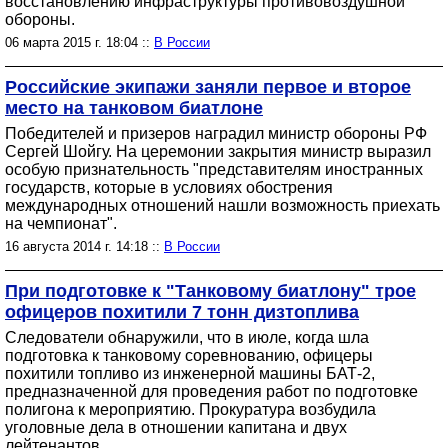
восстановлению инфраструктуры противовоздушной
обороны.
06 марта 2015 г. 18:04 ::
В России
Российские экипажи заняли первое и второе
место на танковом биатлоне
Победителей и призеров наградил министр обороны РФ
Сергей Шойгу. На церемонии закрытия министр выразил
особую признательность "представителям иностранных
государств, которые в условиях обострения
международных отношений нашли возможность приехать
на чемпионат".
16 августа 2014 г. 14:18 ::
В России
При подготовке к "Танковому биатлону" трое
офицеров похитили 7 тонн дизтоплива
Следователи обнаружили, что в июле, когда шла
подготовка к танковому соревнованию, офицеры
похитили топливо из инженерной машины БАТ-2,
предназначенной для проведения работ по подготовке
полигона к мероприятию. Прокуратура возбудила
уголовные дела в отношении капитана и двух
лейтенантов.