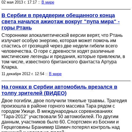
02 мая 2013 г. 17:17 ::
В мире
В Сербии в преддверии обещанного конца
света начался ажиотаж вокруг "пупа мира" -
горы Ртань
Сторонники апокалиптической версии верят, что Ртань
излучает особую энергию, которая может помочь им
спастись от грозящей через две недели гибели всего
человечества. О горе с древности ходят различные
мистические легенды и предания, которые привлекли, в
том числе, известного британского фантаста Артура
Кларка.
11 декабря 2012 г. 12:54 ::
В мире
На гонках в Сербии автомобиль врезался в
толпу зрителей (ВИДЕО)
Двое погибли, двое получили тяжелые травмы. Трагедия
произошла в районе горного массива Тара рядом с
городом Ужице. В международных соревнованиях
"Тара-2012" участвовали 50 автомобилей. По другим
данным, участников было 60. Спортсмен из Боснии и
Герцеговины Бранимир Шимич потерял контроль над