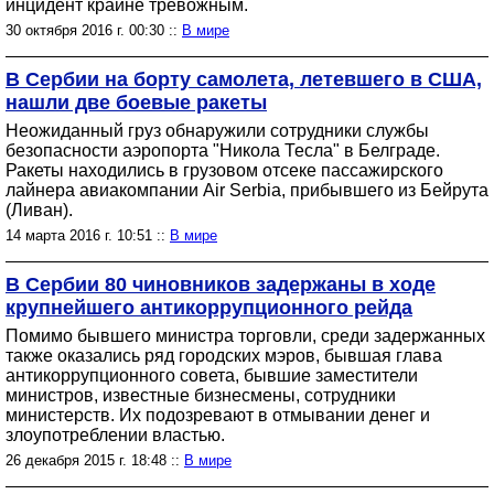
инцидент крайне тревожным.
30 октября 2016 г. 00:30 ::
В мире
В Сербии на борту самолета, летевшего в США,
нашли две боевые ракеты
Неожиданный груз обнаружили сотрудники службы
безопасности аэропорта "Никола Тесла" в Белграде.
Ракеты находились в грузовом отсеке пассажирского
лайнера авиакомпании Air Serbia, прибывшего из Бейрута
(Ливан).
14 марта 2016 г. 10:51 ::
В мире
В Сербии 80 чиновников задержаны в ходе
крупнейшего антикоррупционного рейда
Помимо бывшего министра торговли, среди задержанных
также оказались ряд городских мэров, бывшая глава
антикоррупционного совета, бывшие заместители
министров, известные бизнесмены, сотрудники
министерств. Их подозревают в отмывании денег и
злоупотреблении властью.
26 декабря 2015 г. 18:48 ::
В мире