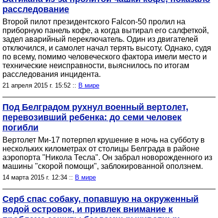
расследование
Второй пилот президентского Falcon-50 пролил на
приборную панель кофе, а когда вытирал его салфеткой,
задел аварийный переключатель. Один из двигателей
отключился, и самолет начал терять высоту. Однако, судя
по всему, помимо человеческого фактора имели место и
технические неисправности, выяснилось по итогам
расследования инцидента.
21 апреля 2015 г. 15:52 ::
В мире
Под Белградом рухнул военный вертолет,
перевозивший ребенка: до семи человек
погибли
Вертолет Ми-17 потерпел крушение в ночь на субботу в
нескольких километрах от столицы Белграда в районе
аэропорта "Никола Тесла". Он забрал новорожденного из
машины "скорой помощи", заблокированной оползнем.
14 марта 2015 г. 12:34 ::
В мире
Серб спас собаку, попавшую на окруженный
водой островок, и привлек внимание к