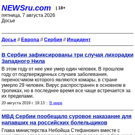
NEWSru.com
| 18+
пятница, 7 августа 2026
Досье
Досье
//
Европа
//
Сербия
//
Инцидент
В Сербии зафиксированы три случая лихорадки
Западного Нила
В этом году от нее уже умер один человек. В прошлом
году от подтвержденных случаев заболевания,
переносчиком которого являются комары, в стране
умерло 29 человек. Вирус распространен в основном в
тропиках, но в последнее время все чаще встречается за
их пределами.
20 августа 2019 г. 19:13 ::
В мире
МВД Сербии пообещало суровое наказание для
напавших на российских болельщиков
Глава министерства Небойша Стефанович вместе с