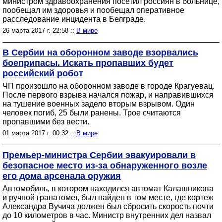
министром здравоохранения посетил россиян в больнице,
пообещал им здоровья и пообещал оперативное
расследование инцидента в Белграде.
26 марта 2017 г. 22:58 ::
В мире
В Сербии на оборонном заводе взорвались
боеприпасы. Искать пропавших будет
российский робот
ЧП произошло на оборонном заводе в городе Крагуевац.
После первого взрыва начался пожар, и направившихся
на тушение военных задело вторым взрывом. Один
человек погиб, 25 были ранены. Трое считаются
пропавшими без вести.
01 марта 2017 г. 00:32 ::
В мире
Премьер-министра Сербии эвакуировали в
безопасное место из-за обнаруженного возле
его дома арсенала оружия
Автомобиль, в котором находился автомат Калашникова
и ручной гранатомет, был найден в том месте, где кортеж
Александра Вучича должен был сбросить скорость почти
до 10 километров в час. Министр внутренних дел назвал