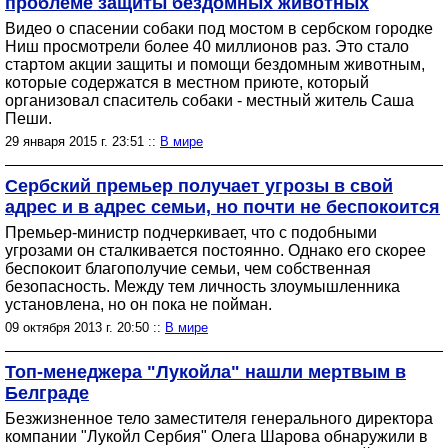
проблеме защиты бездомных животных
Видео о спасении собаки под мостом в сербском городке
Ниш просмотрели более 40 миллионов раз. Это стало
стартом акции защиты и помощи бездомным животным,
которые содержатся в местном приюте, который
организовал спаситель собаки - местный житель Саша
Пеши.
29 января 2015 г. 23:51 ::
В мире
Сербский премьер получает угрозы в свой
адрес и в адрес семьи, но почти не беспокоится
Премьер-министр подчеркивает, что с подобными
угрозами он сталкивается постоянно. Однако его скорее
беспокоит благополучие семьи, чем собственная
безопасность. Между тем личность злоумышленника
установлена, но он пока не пойман.
09 октября 2013 г. 20:50 ::
В мире
Топ-менеджера "Лукойла" нашли мертвым в
Белграде
Безжизненное тело заместителя генерального директора
компании "Лукойл Сербия" Олега Шарова обнаружили в