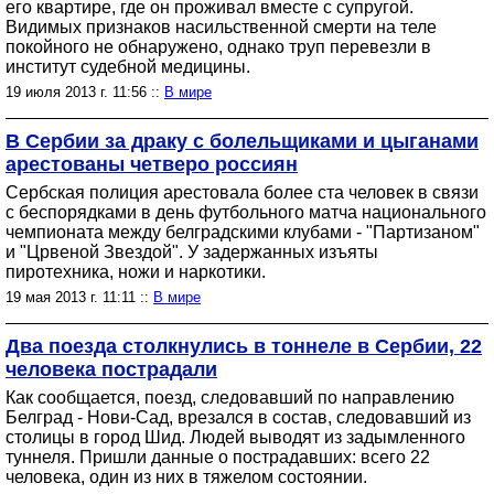
его квартире, где он проживал вместе с супругой.
Видимых признаков насильственной смерти на теле
покойного не обнаружено, однако труп перевезли в
институт судебной медицины.
19 июля 2013 г. 11:56 ::
В мире
В Сербии за драку с болельщиками и цыганами
арестованы четверо россиян
Сербская полиция арестовала более ста человек в связи
с беспорядками в день футбольного матча национального
чемпионата между белградскими клубами - "Партизаном"
и "Црвеной Звездой". У задержанных изъяты
пиротехника, ножи и наркотики.
19 мая 2013 г. 11:11 ::
В мире
Два поезда столкнулись в тоннеле в Сербии, 22
человека пострадали
Как сообщается, поезд, следовавший по направлению
Белград - Нови-Сад, врезался в состав, следовавший из
столицы в город Шид. Людей выводят из задымленного
туннеля. Пришли данные о пострадавших: всего 22
человека, один из них в тяжелом состоянии.