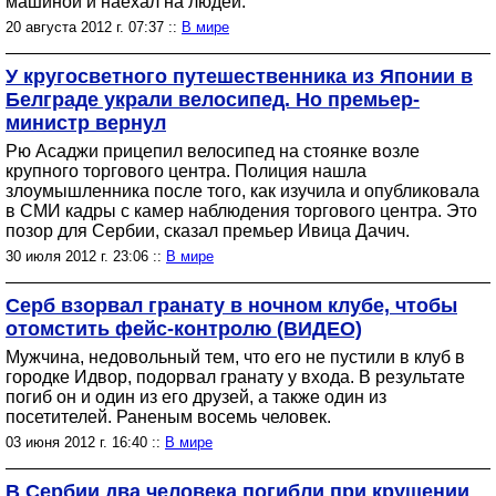
машиной и наехал на людей.
20 августа 2012 г. 07:37 ::
В мире
У кругосветного путешественника из Японии в
Белграде украли велосипед. Но премьер-
министр вернул
Рю Асаджи прицепил велосипед на стоянке возле
крупного торгового центра. Полиция нашла
злоумышленника после того, как изучила и опубликовала
в СМИ кадры с камер наблюдения торгового центра. Это
позор для Сербии, сказал премьер Ивица Дачич.
30 июля 2012 г. 23:06 ::
В мире
Серб взорвал гранату в ночном клубе, чтобы
отомстить фейс-контролю (ВИДЕО)
Мужчина, недовольный тем, что его не пустили в клуб в
городке Идвор, подорвал гранату у входа. В результате
погиб он и один из его друзей, а также один из
посетителей. Раненым восемь человек.
03 июня 2012 г. 16:40 ::
В мире
В Сербии два человека погибли при крушении