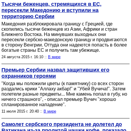
Тысячи беженцев, стремящихся в ЕС,
пересекли Македонию и вступили на
территорию Сербии
Македония разблокировала границу с Грецией, где
скопились тысячи беженцев из Азии, Африки и стран
Ближнего Востока. На минувших выходных они
пересекли сербско-македонскую границу и продвигаются
в сторону Венгрии. Оттуда они надеются попасть в более
богатые страны ЕС и получить там убежище.
24 августа 2015 г. 16:10 ::
В мире
Премьер Сербии назвал защитивших его
охранников героями
"Когда мы положили цветы (к памятнику) со всех сторон
раздались крики "Аллаху акбар!" и "Убей Вучича!". Затем
полетели разные предметы... Мне камень попал в губу, но
ничего страшного", - описал премьер Вучич "хорошо
спланированное нападение".
11 июля 2015 г. 20:40 ::
В мире
Самолет сербского президента не долетел до
Ватикана из-за пролитой чашки кофе, показало