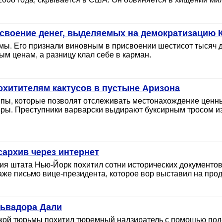
своение денег, выделяемых на демократизацию 
ьмы. Его признали виновным в присвоении шестисот тысяч 
м ценам, а разницу клал себе в карман.
хитителям кактусов в пустыне Аризона
ипы, которые позволят отслеживать местонахождение ценных
ы. Преступники варварски выдирают буксирным тросом из 
архив через интернет
ния штата Нью-Йорк похитил сотни исторических документо
же письмо вице-президента, которое вор выставил на прода
львадора Дали
кской тюрьмы похитил тюремный надзиратель с помощью под