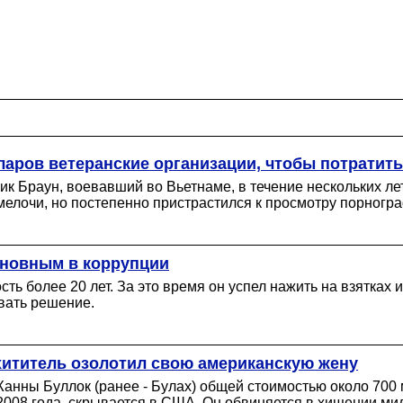
ларов ветеранские организации, чтобы потратить
 Браун, воевавший во Вьетнаме, в течение нескольких лет
елочи, но постепенно пристрастился к просмотру порногр
иновным в коррупции
ь более 20 лет. За это время он успел нажить на взятках
вать решение.
хититель озолотил свою американскую жену
анны Буллок (ранее - Булах) общей стоимостью около 700 
008 года, скрывается в США. Он обвиняется в хищении ми