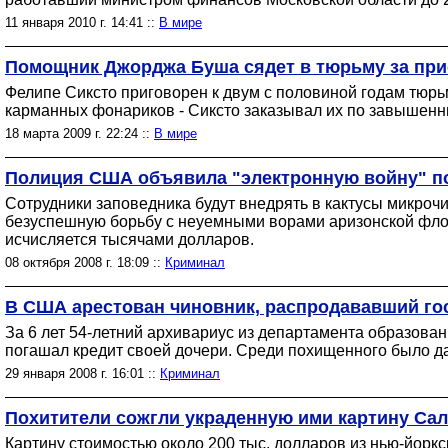
11 января 2010 г. 14:41 ::
В мире
Помощник Джорджа Буша сядет в тюрьму за при
Фелипе Сиксто приговорен к двум с половиной годам тюр
карманных фонариков - Сиксто заказывал их по завышенны
18 марта 2009 г. 22:24 ::
В мире
Полиция США объявила "электронную войну" по
Сотрудники заповедника будут внедрять в кактусы микроч
безуспешную борьбу с неуемными ворами аризонской флор
исчисляется тысячами долларов.
08 октября 2008 г. 18:09 ::
Криминал
В США арестован чиновник, распродававший гос
За 6 лет 54-летний архивариус из департамента образова
погашал кредит своей дочери. Среди похищенного было да
29 января 2008 г. 16:01 ::
Криминал
Похитители сожгли украденную ими картину Са
Картину стоимостью около 200 тыс. долларов из нью-йор