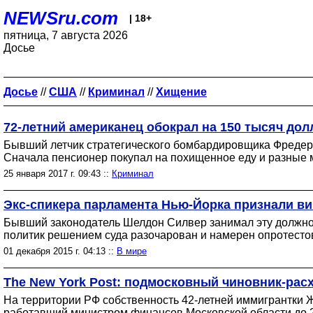
NEWSru.com
| 18+
пятница, 7 августа 2026
Досье
Досье
//
США
//
Криминал
//
Хищение
72-летний американец обокрал на 150 тысяч дол
Бывший летчик стратегического бомбардировщика Фредерик
Сначала пенсионер покупал на похищенное еду и разные м
25 января 2017 г. 09:43 ::
Криминал
Экс-спикера парламента Нью-Йорка признали в
Бывший законодатель Шелдон Силвер занимал эту должност
политик решением суда разочарован и намерен опротесто
01 декабря 2015 г. 04:13 ::
В мире
The New York Post: подмосковный чиновник-рас
На территории РФ собственность 42-летней иммигрантки Ж
работавший министром финансов Московской области до 2