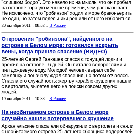
"слишком бодро". Это навело их на мысль, что он пробыл
на острове гораздо меньше времени, чем рассказывает.
Не исключено, что "робинзон" ходил в море браконьерить
не один, но затем подельники решили от него избавиться.
20 октября 2011 г. 08:52 ::
В России
Откровения "робинзона", найденного на
острове в Белом море: готовился вскрыть
вены, когда пришло спасение (ВИДЕО)
25-летний Сергей Ганюшев спасся с тонущей лодки и
прожил на острове 16 дней. Он питался водорослями и
пил дождевую воду. Молодой человек вырыл себе
землянку и поначалу ждал спасения, но потом отчаялся.
Спасла его случайность: жертву кораблекрушения нашли
с вертолета, вылетевшего на поиски совсем других
людей.
19 октября 2011 г. 10:38 ::
В России
На необитаемом острове в Белом море
случайно нашли потерпевшего крушение
Архангельские спасатели обнаружили с вертолета и сняли
с необитаемого острова 25-летнего сборщика водорослей