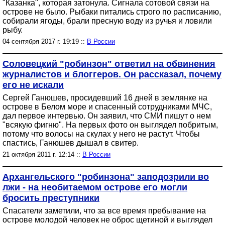
"Казанка", которая затонула. Сигнала сотовой связи на
острове не было. Рыбаки питались строго по расписанию,
собирали ягоды, брали пресную воду из ручья и ловили
рыбу.
04 сентября 2017 г. 19:19 ::
В России
Соловецкий "робинзон" ответил на обвинения
журналистов и блоггеров. Он рассказал, почему
его не искали
Сергей Ганюшев, просидевший 16 дней в землянке на
острове в Белом море и спасенный сотрудниками МЧС,
дал первое интервью. Он заявил, что СМИ пишут о нем
"всякую фигню". На первых фото он выглядел побритым,
потому что волосы на скулах у него не растут. Чтобы
спастись, Ганюшев дышал в свитер.
21 октября 2011 г. 12:14 ::
В России
Архангельского "робинзона" заподозрили во
лжи - на необитаемом острове его могли
бросить преступники
Спасатели заметили, что за все время пребывание на
острове молодой человек не оброс щетиной и выглядел