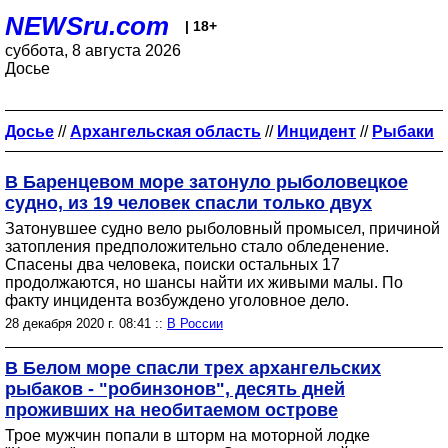
NEWSru.com
| 18+
суббота, 8 августа 2026
Досье
Досье
//
Архангельская область
//
Инцидент
//
Рыбаки
В Баренцевом море затонуло рыболовецкое
судно, из 19 человек спасли только двух
Затонувшее судно вело рыболовный промысел, причиной
затопления предположительно стало обледенение.
Спасены два человека, поиски остальных 17
продолжаются, но шансы найти их живыми малы. По
факту инцидента возбуждено уголовное дело.
28 декабря 2020 г. 08:41 ::
В России
В Белом море спасли трех архангельских
рыбаков - "робинзонов", десять дней
проживших на необитаемом острове
Трое мужчин попали в шторм на моторной лодке