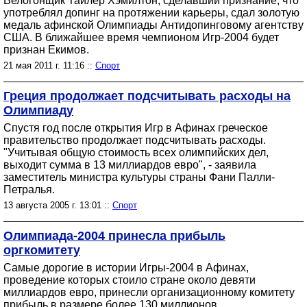
Велогонщик Тайлер Хэмилтон, сделавший признание, что
употреблял допинг на протяжении карьеры, сдал золотую
медаль афинской Олимпиады Антидопинговому агентству
США. В ближайшее время чемпионом Игр-2004 будет
признан Екимов.
21 мая 2011 г. 11:16 ::
Спорт
Греция продолжает подсчитывать расходы на
Олимпиаду
Спустя год после открытия Игр в Афинах греческое
правительство продолжает подсчитывать расходы.
"Учитывая общую стоимость всех олимпийских дел,
выходит сумма в 13 миллиардов евро", - заявила
заместитель министра культуры страны Фани Палли-
Петралья.
13 августа 2005 г. 13:01 ::
Спорт
Олимпиада-2004 принесла прибыль
оргкомитету
Самые дорогие в истории Игры-2004 в Афинах,
проведение которых стоило стране около девяти
миллиардов евро, принесли организационному комитету
прибыль в размере более 130 миллионов.