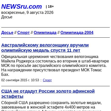
NEWSru.com
| 18+
воскресенье, 9 августа 2026
Досье
Досье
//
Спорт
//
Олимпиада
//
Олимпиада-2004
Австралийскому велогонщику вручили
олимпийскую медаль спустя 11 лет
Официальная церемония чествования велогонщика
Майкла Роджерса состоялась во вторник в штаб-квартире
МОК по просьбе австралийского олимпийского комитета.
На награждении присутствовал президент МОК Томас
Бах.
02 сентября 2015 г. 10:53 ::
Спорт
США не отдадут России золото афинской
эстафеты
Сборной США разрешено сохранить золотые медали,
завоеванные в женской эстафете 4х400 метров на