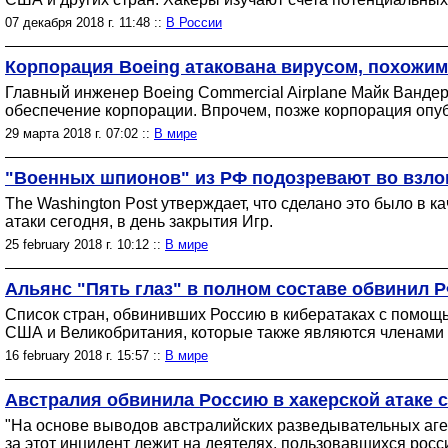
07 декабря 2018 г. 11:48 ::
В России
Корпорация Boeing атакована вирусом, похожим
Главный инженер Boeing Commercial Airplane Майк Ванде
обеспечение корпорации. Впрочем, позже корпорация опу
29 марта 2018 г. 07:02 ::
В мире
"Военных шпионов" из РФ подозревают во взл
The Washington Post утверждает, что сделано это было в 
атаки сегодня, в день закрытия Игр.
25 february 2018 г. 10:12 ::
В мире
Альянс "Пять глаз" в полном составе обвинил Р
Список стран, обвинивших Россию в кибератаках с помощ
США и Великобритания, которые также являются членами 
16 february 2018 г. 15:57 ::
В мире
Австралия обвинила Россию в хакерской атаке 
"На основе выводов австралийских разведывательных аген
за этот инцидент лежит на деятелях, пользовавшихся росс