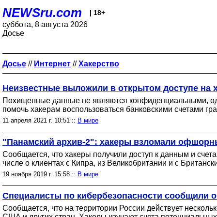
NEWSru.com
| 18+
суббота, 8 августа 2026
Досье
Досье
//
Интернет
//
Хакерство
Неизвестные выложили в открытом доступе на х
Похищенные данные не являются конфиденциальными, одна
помочь хакерам воспользоваться банковскими счетами гр
11 апреля 2021 г. 10:51 ::
В мире
"Панамский архив-2": хакеры взломали офшорн
Сообщается, что хакеры получили доступ к данным и счета
числе о клиентах с Кипра, из Великобритании и с Британск
19 ноября 2019 г. 15:58 ::
В мире
Специалисты по кибербезопасности сообщили о
Сообщается, что на территории России действует несколь
США и других стран. Хакеры изучают счета потенциальных