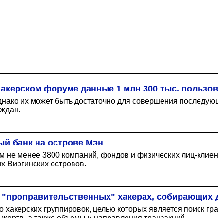
акерском форуме данные 1 млн 300 тыс. пользов
ко их может быть достаточно для совершения последующи
аждан.
ый банк на острове Мэн
м не менее 3800 компаний, фондов и физических лиц-клиент
их Виргинских островов.
 "проправительственных" хакерах, собирающих 
ко хакерских группировок, целью которых является поиск г
 жертв, а также объемы и направления транзакций.