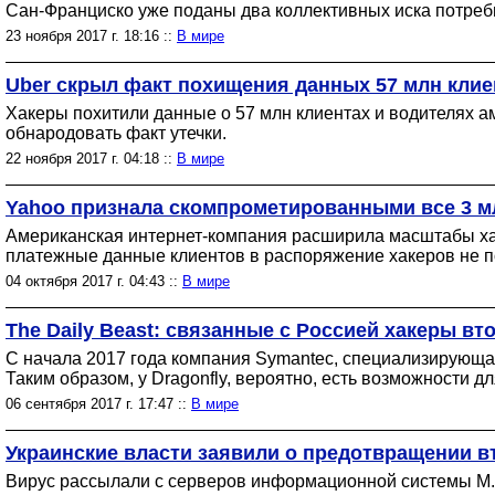
Сан-Франциско уже поданы два коллективных иска потреби
23 ноября 2017 г. 18:16 ::
В мире
Uber скрыл факт похищения данных 57 млн клие
Хакеры похитили данные о 57 млн клиентах и водителях а
обнародовать факт утечки.
22 ноября 2017 г. 04:18 ::
В мире
Yahoo признала скомпрометированными все 3 м
Американская интернет-компания расширила масштабы хаке
платежные данные клиентов в распоряжение хакеров не п
04 октября 2017 г. 04:43 ::
В мире
The Daily Beast: связанные с Россией хакеры в
С начала 2017 года компания Symantec, специализирующая
Таким образом, у Dragonfly, вероятно, есть возможности
06 сентября 2017 г. 17:47 ::
В мире
Украинские власти заявили о предотвращении в
Вирус рассылали с серверов информационной системы М.Е.