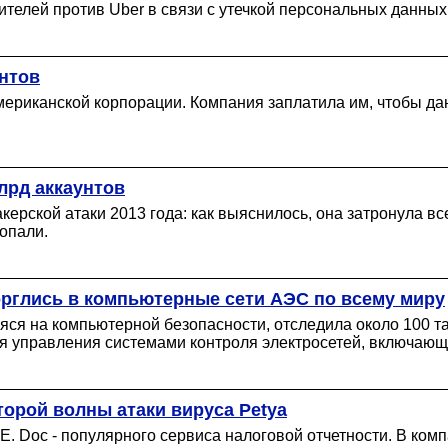
телей против Uber в связи с утечкой персональных данных
нтов
мериканской корпорации. Компания заплатила им, чтобы д
лрд аккаунтов
рской атаки 2013 года: как выяснилось, она затронула все
опали.
торглись в компьютерные сети АЭС по всему миру
ся на компьютерной безопасности, отследила около 100 т
 для управления системами контроля электросетей, включа
торой волны атаки вируса Petya
 Doc - популярного сервиса налоговой отчетности. В ком