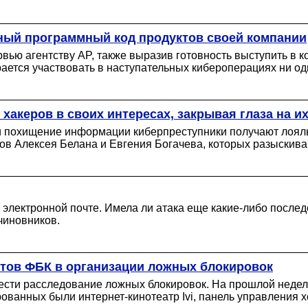
ный программный код продуктов своей компании
вью агентству AP, также выразив готовность выступить в ко
рается участвовать в наступательных кибероперациях ни одн
т хакеров в своих интересах, закрывая глаза на 
 и похищение информации киберпреступники получают лояль
ов Алексея Белана и Евгения Богачева, которых разыскив
 электронной почте. Имела ли атака еще какие-либо послед
чиновников.
стов ФБК в организации ложных блокировок
сти расследование ложных блокировок. На прошлой неделе
ованных были интернет-кинотеатр Ivi, панель управления х