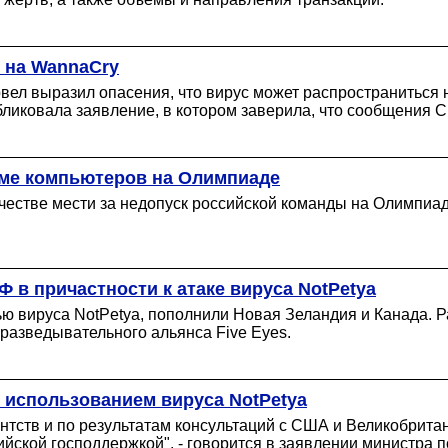
 на WannaCry
рвел выразил опасения, что вирус может распространиться
бликовала заявление, в котором заверила, что сообщения 
оме компьютеров на Олимпиаде
качестве мести за недопуск российской команды на Олимпиа
Ф в причастности к атаке вируса NotPetya
ью вируса NotPetya, пополнили Новая Зеландия и Канада. 
разведывательного альянса Five Eyes.
с использованием вируса NotPetya
тств и по результатам консультаций с США и Великобритан
ийской господдержкой", - говорится в заявлении министра 