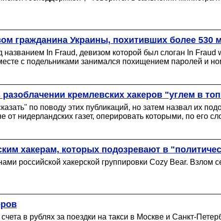
вом гражданина Украины, похитивших более 530 
 названием In Fraud, девизом которой был слоган In Fraud 
месте с подельниками занимался похищением паролей и но
 разоблачении кремлевских хакеров "углем в топ
сказать" по поводу этих публикаций, но затем назвал их п
 от нидерландских газет, оперировать которыми, по его сл
ким хакерам, которых подозревают в "политиче
ами российской хакерской группировки Cozy Bear. Взлом 
еров
чета в рублях за поездки на такси в Москве и Санкт-Петер