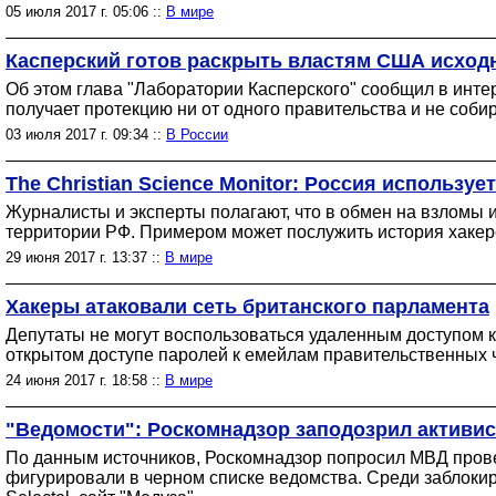
05 июля 2017 г. 05:06 ::
В мире
Касперский готов раскрыть властям США исход
Об этом глава "Лаборатории Касперского" сообщил в интер
получает протекцию ни от одного правительства и не соби
03 июля 2017 г. 09:34 ::
В России
The Christian Science Monitor: Россия используе
Журналисты и эксперты полагают, что в обмен на взломы
территории РФ. Примером может послужить история хакер
29 июня 2017 г. 13:37 ::
В мире
Хакеры атаковали сеть британского парламента
Депутаты не могут воспользоваться удаленным доступом к
открытом доступе паролей к емейлам правительственных 
24 июня 2017 г. 18:58 ::
В мире
"Ведомости": Роскомнадзор заподозрил активи
По данным источников, Роскомнадзор попросил МВД прове
фигурировали в черном списке ведомства. Среди заблокир