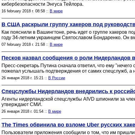
кибербезопасности Энгуса Тейлора.
16 february 2018 г. 08:58 ::
В мире
В США раскрыли группу хакеров под руководст
Как пояснили в Вашингтоне, речь идет о группе хакеров под
году 34-летним украинцем Святославом Бондаренко. Он в
07 february 2018 г. 21:58 ::
В мире
Песков назвал сообщения о роли Нидерландов в
Пресс-секретарь Путина сначала ответил, что ему "нечего 
пожелал услышать подтверждения от самих спецслужб, а не
26 января 2018 г. 15:21 ::
В России
Спецслужбы Нидерландов внедрились к российс
Агенты нидерландской спецслужбы AIVD шпионили за член
утверждают СМИ.
26 января 2018 г. 01:54 ::
В мире
The Times обвинила во взломе Uber русских хак
Пользователи приложения сообщили о том, что им пришли с