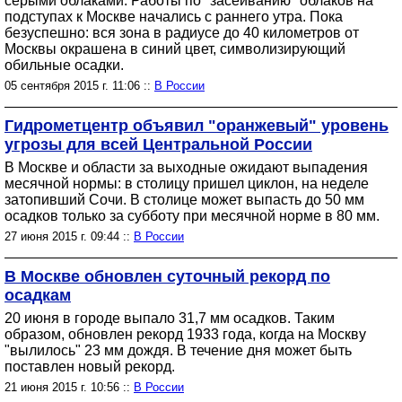
серыми облаками. Работы по "засеиванию" облаков на
подступах к Москве начались с раннего утра. Пока
безуспешно: вся зона в радиусе до 40 километров от
Москвы окрашена в синий цвет, символизирующий
обильные осадки.
05 сентября 2015 г. 11:06 ::
В России
Гидрометцентр объявил "оранжевый" уровень
угрозы для всей Центральной России
В Москве и области за выходные ожидают выпадения
месячной нормы: в столицу пришел циклон, на неделе
затопивший Сочи. В столице может выпасть до 50 мм
осадков только за субботу при месячной норме в 80 мм.
27 июня 2015 г. 09:44 ::
В России
В Москве обновлен суточный рекорд по
осадкам
20 июня в городе выпало 31,7 мм осадков. Таким
образом, обновлен рекорд 1933 года, когда на Москву
"вылилось" 23 мм дождя. В течение дня может быть
поставлен новый рекорд.
21 июня 2015 г. 10:56 ::
В России