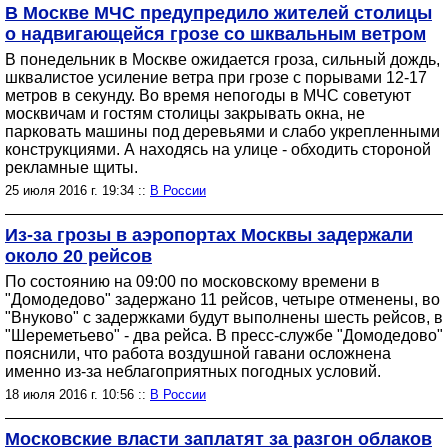
В Москве МЧС предупредило жителей столицы
о надвигающейся грозе со шквальным ветром
В понедельник в Москве ожидается гроза, сильный дождь,
шквалистое усиление ветра при грозе с порывами 12-17
метров в секунду. Во время непогоды в МЧС советуют
москвичам и гостям столицы закрывать окна, не
парковать машины под деревьями и слабо укрепленными
конструкциями. А находясь на улице - обходить стороной
рекламные щиты.
25 июля 2016 г. 19:34 ::
В России
Из-за грозы в аэропортах Москвы задержали
около 20 рейсов
По состоянию на 09:00 по московскому времени в
"Домодедово" задержано 11 рейсов, четыре отменены, во
"Внуково" с задержками будут выполнены шесть рейсов, в
"Шереметьево" - два рейса. В пресс-службе "Домодедово"
пояснили, что работа воздушной гавани осложнена
именно из-за неблагоприятных погодных условий.
18 июля 2016 г. 10:56 ::
В России
Московские власти заплатят за разгон облаков