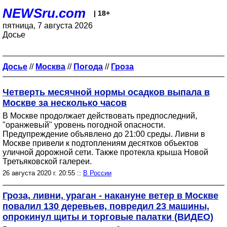
NEWSru.com
| 18+
пятница, 7 августа 2026
Досье
Досье
//
Москва
//
Погода
//
Гроза
Четверть месячной нормы осадков выпала в
Москве за несколько часов
В Москве продолжает действовать предпоследний,
"оранжевый" уровень погодной опасности.
Предупреждение объявлено до 21:00 среды. Ливни в
Москве привели к подтоплениям десятков объектов
уличной дорожной сети. Также протекла крыша Новой
Третьяковской галереи.
26 августа 2020 г. 20:55 ::
В России
Гроза, ливни, ураган - накануне ветер в Москве
повалил 130 деревьев, повредил 23 машины,
опрокинул щиты и торговые палатки (ВИДЕО)