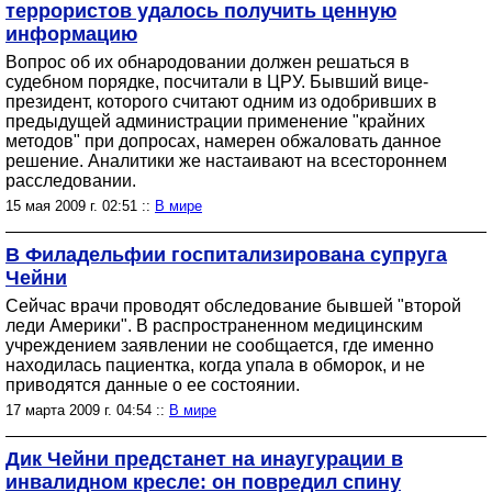
террористов удалось получить ценную
информацию
Вопрос об их обнародовании должен решаться в
судебном порядке, посчитали в ЦРУ. Бывший вице-
президент, которого считают одним из одобривших в
предыдущей администрации применение "крайних
методов" при допросах, намерен обжаловать данное
решение. Аналитики же настаивают на всестороннем
расследовании.
15 мая 2009 г. 02:51 ::
В мире
В Филадельфии госпитализирована супруга
Чейни
Сейчас врачи проводят обследование бывшей "второй
леди Америки". В распространенном медицинским
учреждением заявлении не сообщается, где именно
находилась пациентка, когда упала в обморок, и не
приводятся данные о ее состоянии.
17 марта 2009 г. 04:54 ::
В мире
Дик Чейни предстанет на инаугурации в
инвалидном кресле: он повредил спину