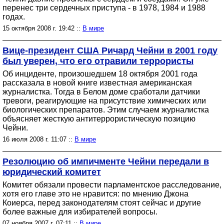
перенес три сердечных приступа - в 1978, 1984 и 1988
годах.
15 октября 2008 г. 19:42 ::
В мире
Вице-президент США Ричард Чейни в 2001 году
был уверен, что его отравили террористы
Об инциденте, произошедшем 18 октября 2001 года
рассказала в новой книге известная американская
журналистка. Тогда в Белом доме сработали датчики
тревоги, реагирующие на присутствие химических или
биологических препаратов. Этим случаем журналистка
объясняет жесткую антитеррористическую позицию
Чейни.
16 июля 2008 г. 11:07 ::
В мире
Резолюцию об импичменте Чейни передали в
юридический комитет
Комитет обязали провести парламентское расследование,
хотя его главе это не нравится: по мнению Джона
Коиерса, перед законодателям стоят сейчас и другие
более важные для избирателей вопросы.
07 ноября 2007 г. 07:11 ::
В мире