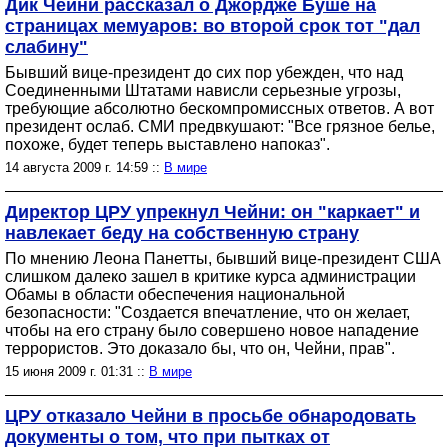
Дик Чейни рассказал о Джордже Буше на
страницах мемуаров: во второй срок тот "дал
слабину"
Бывший вице-президент до сих пор убежден, что над
Соединенными Штатами нависли серьезные угрозы,
требующие абсолютно бескомпромиссных ответов. А вот
президент ослаб. СМИ предвкушают: "Все грязное белье,
похоже, будет теперь выставлено напоказ".
14 августа 2009 г. 14:59 ::
В мире
Директор ЦРУ упрекнул Чейни: он "каркает" и
навлекает беду на собственную страну
По мнению Леона Панетты, бывший вице-президент США
слишком далеко зашел в критике курса администрации
Обамы в области обеспечения национальной
безопасности: "Создается впечатление, что он желает,
чтобы на его страну было совершено новое нападение
террористов. Это доказало бы, что он, Чейни, прав".
15 июня 2009 г. 01:31 ::
В мире
ЦРУ отказало Чейни в просьбе обнародовать
документы о том, что при пытках от