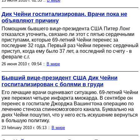
15 июля 2010 г. 02:35 ::
В мире
Дик Чейни госпитализирован. Врачи пока не
объявляют причину
Помощник бывшего вице-президента США Питер Лонг
отказался уточнить, связано ли этот с пятью сердечными
приступами, которые 69-летний Чейни перенес за
последние 32 года. Первый раз Чейни перенес сердечный
приступ, когда ему было 37 лет, а последний по счету - в
феврале с.г.
26 июня 2010 г. 09:54 ::
В мире
Бывший вице-президент США Дик Чейни
госпитализирован с болями в груди
Его лечащие врачи оценивают ситуацию. 69-летний Чейни
уже пережил четыре инфаркта миокарда. В сентябре он
перенес в госпитале Джорджа Вашингтона операцию по
лечению стеноза спинномозгового канала. Буквально на
днях Чейни пошутил, что у него есть искушение вернуться
в большую политику.
23 february 2010 г. 05:13 ::
В мире