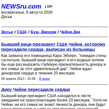
NEWSru.com
| 18+
воскресенье, 9 августа 2026
Досье
Досье
//
США
//
Буш, Джордж
//
Чейни,Дик
Бывший вице-президент США Чейни, которому
пересадили сердце, выписан из больницы
Как заявила его помощница Кара Эйхерн, "покидая стены
госпиталя, бывший вице-президент и его родные хотели
бы еще раз выразить глубокую признательность донору и
его семье за этот удивительный дар". Чейни ждал
донорское сердце в течение 20 месяцев.
04 апреля 2012 г. 01:09 ::
В мире
Дику Чейни пересадили сердце
Бывший вице-президент США находился в листе
ожидания на трансплантацию более 20 месяцев. "Хотя ни
Чейни, ни его семья не знают личности донора, они будут
вечно признательны ему за этот подарок, спасающий