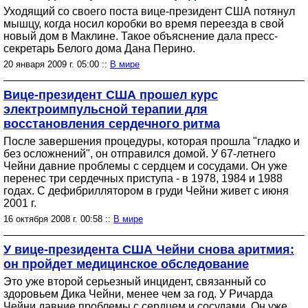
Уходящий со своего поста вице-президент США потянул
мышцу, когда носил коробки во время переезда в свой
новый дом в Маклине. Такое объяснение дала пресс-
секретарь Белого дома Дана Перино.
20 января 2009 г. 05:00 ::
В мире
Вице-президент США прошел курс
электроимпульсной терапии для
восстановления сердечного ритма
После завершения процедуры, которая прошла "гладко и
без осложнений", он отправился домой. У 67-летнего
Чейни давние проблемы с сердцем и сосудами. Он уже
перенес три сердечных приступа - в 1978, 1984 и 1988
годах. С дефибриллятором в груди Чейни живет с июня
2001 г.
16 октября 2008 г. 00:58 ::
В мире
У вице-президента США Чейни снова аритмия:
он пройдет медицинское обследование
Это уже второй серьезный инцидент, связанный со
здоровьем Дика Чейни, менее чем за год. У Ричарда
Чейни давние проблемы с сердцем и сосудами. Он уже