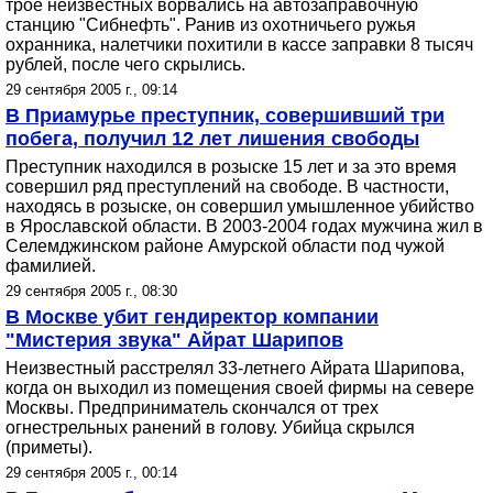
трое неизвестных ворвались на автозаправочную
станцию "Сибнефть". Ранив из охотничьего ружья
охранника, налетчики похитили в кассе заправки 8 тысяч
рублей, после чего скрылись.
29 сентября 2005 г., 09:14
В Приамурье преступник, совершивший три
побега, получил 12 лет лишения свободы
Преступник находился в розыске 15 лет и за это время
совершил ряд преступлений на свободе. В частности,
находясь в розыске, он совершил умышленное убийство
в Ярославской области. В 2003-2004 годах мужчина жил в
Селемджинском районе Амурской области под чужой
фамилией.
29 сентября 2005 г., 08:30
В Москве убит гендиректор компании
"Мистерия звука" Айрат Шарипов
Неизвестный расстрелял 33-летнего Айрата Шарипова,
когда он выходил из помещения своей фирмы на севере
Москвы. Предприниматель скончался от трех
огнестрельных ранений в голову. Убийца скрылся
(приметы).
29 сентября 2005 г., 00:14