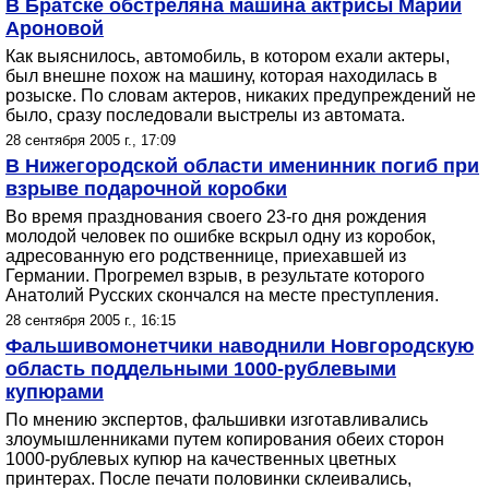
В Братске обстреляна машина актрисы Марии
Ароновой
Как выяснилось, автомобиль, в котором ехали актеры,
был внешне похож на машину, которая находилась в
розыске. По словам актеров, никаких предупреждений не
было, сразу последовали выстрелы из автомата.
28 сентября 2005 г., 17:09
В Нижегородской области именинник погиб при
взрыве подарочной коробки
Во время празднования своего 23-го дня рождения
молодой человек по ошибке вскрыл одну из коробок,
адресованную его родственнице, приехавшей из
Германии. Прогремел взрыв, в результате которого
Анатолий Русских скончался на месте преступления.
28 сентября 2005 г., 16:15
Фальшивомонетчики наводнили Новгородскую
область поддельными 1000-рублевыми
купюрами
По мнению экспертов, фальшивки изготавливались
злоумышленниками путем копирования обеих сторон
1000-рублевых купюр на качественных цветных
принтерах. После печати половинки склеивались,