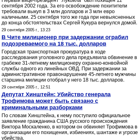
Первый вице-президент "Лукойла" был похищен 12
сентября 2002 года. За его освобождение похитители
требовали выкуп в 3 млн долларов и 3 млн евро
наличными. 25 сентября того же года при невыясненных
до конца обстоятельствах Сергей Кукура вернулся домой.
29 сентября 2005 г., 13:23
В Чите милиционер при задержании ограбил
подозреваемого на 18 тыс. долларов
Городская транспортная прокуратура в ходе
расследования уголовного дела предъявила обвинение в
грабеже 31-летнему милиционеру охранно-конвойной
службы одного из линейных ОВД. При задержании за
административное правонарушение 45-летнего мужчины
старшина милиции отобрал у него 18 тыс. долларов.
29 сентября 2005 г., 12:51
Депутат Хинштейн: Убийство генерала
Трофимова может быть связано с
криминальными разборками
По словам Хинштейна, к нему поступило официальное
заявление гражданина США русского происхождения
Виктора Москаленко, в котором он обвиняет Трофимова в
организации его похищения, избиениях, шантаже и угрозе
убийства.