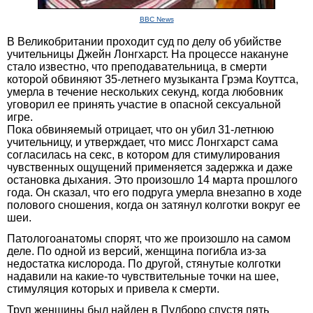
BBC News
В Великобритании проходит суд по делу об убийстве
учительницы Джейн Лонгхарст. На процессе накануне
стало известно, что преподавательница, в смерти
которой обвиняют 35-летнего музыканта Грэма Коуттса,
умерла в течение нескольких секунд, когда любовник
уговорил ее принять участие в опасной сексуальной
игре.
Пока обвиняемый отрицает, что он убил 31-летнюю
учительницу, и утверждает, что мисс Лонгхарст сама
согласилась на секс, в котором для стимулирования
чувственных ощущений применяется задержка и даже
остановка дыхания. Это произошло 14 марта прошлого
года. Он сказал, что его подруга умерла внезапно в ходе
полового сношения, когда он затянул колготки вокруг ее
шеи.
Патологоанатомы спорят, что же произошло на самом
деле. По одной из версий, женщина погибла из-за
недостатка кислорода. По другой, стянутые колготки
надавили на какие-то чувствительные точки на шее,
стимуляция которых и привела к смерти.
Труп женщины был найден в Пулборо спустя пять