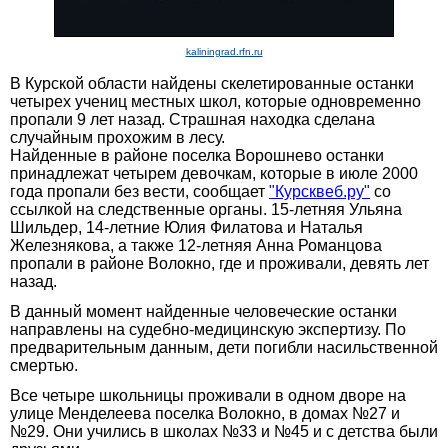
kaliningrad.rfn.ru
В Курской области найдены скелетированные останки
четырех учениц местных школ, которые одновременно
пропали 9 лет назад. Страшная находка сделана
случайным прохожим в лесу.
Найденные в районе поселка Ворошнево останки
принадлежат четырем девочкам, которые в июле 2000
года пропали без вести, сообщает
"Курсквеб.ру"
со
ссылкой на следственные органы. 15-летняя Ульяна
Шильдер, 14-летние Юлия Филатова и Наталья
Железнякова, а также 12-летняя Анна Романцова
пропали в районе Волокно, где и проживали, девять лет
назад.
В данный момент найденные человеческие останки
направлены на судебно-медицинскую экспертизу. По
предварительным данным, дети погибли насильственной
смертью.
Все четыре школьницы проживали в одном дворе на
улице Менделеева поселка Волокно, в домах №27 и
№29. Они учились в школах №33 и №45 и с детства были