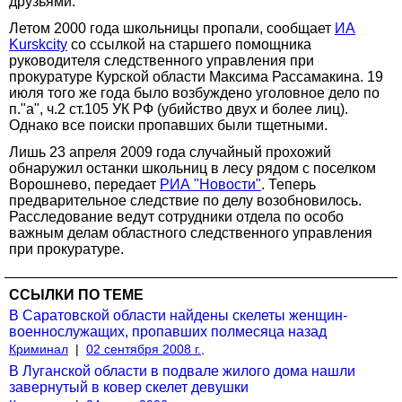
друзьями.
Летом 2000 года школьницы пропали, сообщает
ИА
Kurskcity
со ссылкой на старшего помощника
руководителя следственного управления при
прокуратуре Курской области Максима Рассамакина. 19
июля того же года было возбуждено уголовное дело по
п."а", ч.2 ст.105 УК РФ (убийство двух и более лиц).
Однако все поиски пропавших были тщетными.
Лишь 23 апреля 2009 года случайный прохожий
обнаружил останки школьниц в лесу рядом с поселком
Ворошнево, передает
РИА "Новости"
. Теперь
предварительное следствие по делу возобновилось.
Расследование ведут сотрудники отдела по особо
важным делам областного следственного управления
при прокуратуре.
ССЫЛКИ ПО ТЕМЕ
В Саратовской области найдены скелеты женщин-
военнослужащих, пропавших полмесяца назад
Криминал
|
02 сентября 2008 г.,
В Луганской области в подвале жилого дома нашли
завернутый в ковер скелет девушки