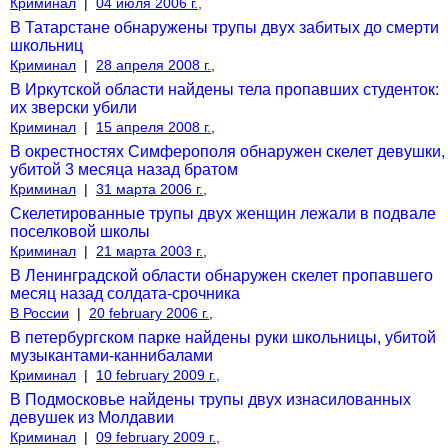
Криминал
|
04 июля 2006 г.,
В Татарстане обнаружены трупы двух забитых до смерти
школьниц
Криминал
|
28 апреля 2008 г.,
В Иркутской области найдены тела пропавших студенток:
их зверски убили
Криминал
|
15 апреля 2008 г.,
В окрестностях Симферополя обнаружен скелет девушки,
убитой 3 месяца назад братом
Криминал
|
31 марта 2006 г.,
Скелетированные трупы двух женщин лежали в подвале
поселковой школы
Криминал
|
21 марта 2003 г.,
В Ленинградской области обнаружен скелет пропавшего
месяц назад солдата-срочника
В России
|
20 february 2006 г.,
В петербургском парке найдены руки школьницы, убитой
музыкантами-каннибалами
Криминал
|
10 february 2009 г.,
В Подмосковье найдены трупы двух изнасилованных
девушек из Молдавии
Криминал
|
09 february 2009 г.,