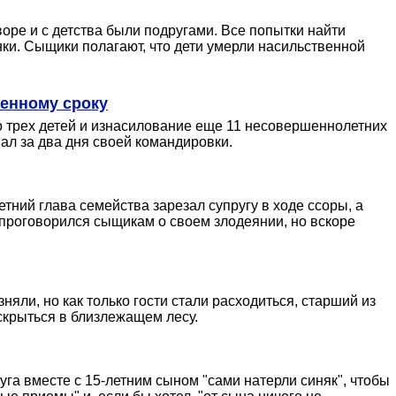
воре и с детства были подругами. Все попытки найти
нки. Сыщики полагают, что дети умерли насильственной
ненному сроку
 трех детей и изнасилование еще 11 несовершеннолетних
ал за два дня своей командировки.
етний глава семейства зарезал супругу в ходе ссоры, а
р проговорился сыщикам о своем злодеянии, но вскоре
яли, но как только гости стали расходиться, старший из
скрыться в близлежащем лесу.
га вместе с 15-летним сыном "сами натерли синяк", чтобы