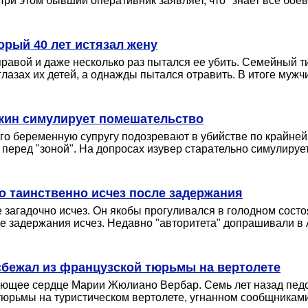
ри этом бывший оперативник заявляет, что "знает все боев
орый 40 лет истязал жену
равой и даже несколько раз пытался ее убить. Семейный ти
лазах их детей, а однажды пытался отравить. В итоге мужч
кин симулирует помешательство
его беременную супругу подозревают в убийстве по крайней
 перед "зоной". На допросах изувер старательно симулирует 
о таинственно исчез после задержания
 загадочно исчез. Он якобы прогуливался в голодном состо
ле задержания исчез. Недавно "авторитета" допрашивали в 
сбежал из французской тюрьмы на вертолете
ающее сердце Марии Жюлиано Вербар. Семь лет назад педо
 тюрьмы на туристическом вертолете, угнанном сообщниками