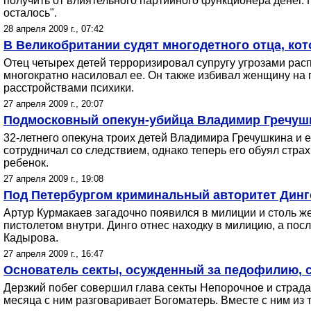
получить от влиятельного партийного функционера денег. П
осталось".
28 апреля 2009 г., 07:42
В Великобритании судят многодетного отца, кот
Отец четырех детей терроризировал супругу угрозами расп
многократно насиловал ее. Он также избивал женщину на г
расстройствами психики.
27 апреля 2009 г., 20:07
Подмосковный опекун-убийца Владимир Гречуш
32-летнего опекуна троих детей Владимира Гречушкина и 
сотрудничал со следствием, однако теперь его обуял страх
ребенок.
27 апреля 2009 г., 19:08
Под Петербургом криминальный авторитет Динг
Артур Курмакаев загадочно появился в милиции и столь же
пистолетом внутри. Динго отнес находку в милицию, а пос
Кадырова.
27 апреля 2009 г., 16:47
Основатель секты, осужденный за педофилию, 
Дерзкий побег совершил глава секты Непорочное и страд
месяца с ним разговаривает Богоматерь. Вместе с ним из