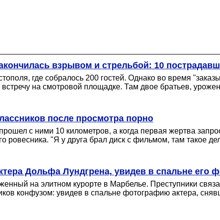
закончилась взрывом и стрельбой: 10 пострадав
тополя, где собралось 200 гостей. Однако во время "зак
и встречу на смотровой площадке. Там двое братьев, уроже
классников после просмотра порно
прошел с ними 10 километров, а когда первая жертва запро
го ровесника. "Я у друга брал диск с фильмом, там такое 
ктера Дольфа Лундгрена, увидев в спальне его 
оженный на элитном курорте в Марбелье. Преступники связа
ков конфузом: увидев в спальне фотографию актера, сняв