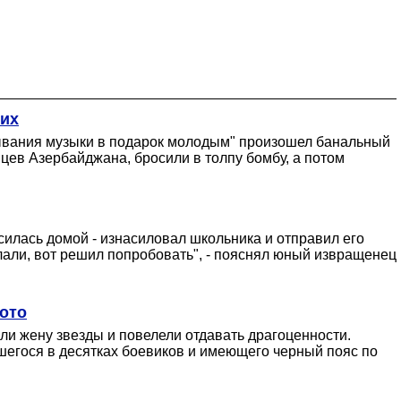
ших
азывания музыки в подарок молодым" произошел банальный
нцев Азербайджана, бросили в толпу бомбу, а потом
силась домой - изнасиловал школьника и отправил его
делали, вот решил попробовать", - пояснял юный извращенец
фото
ли жену звезды и повелели отдавать драгоценности.
шегося в десятках боевиков и имеющего черный пояс по