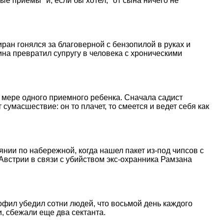
ые приемы" и, если бы хотел, "от сына ничего не
ран гонялся за благоверной с бензопилой в руках и
ина превратил супругу в человека с хроническими
 мере одного приемного ребенка. Сначала садист
сумасшествие: он то плачет, то смеется и ведет себя как
янии по набережной, когда нашел пакет из-под чипсов с
Австрии в связи с убийством экс-охранника Рамзана
фил убедил сотни людей, что восьмой день каждого
, сбежали еще два сектанта.