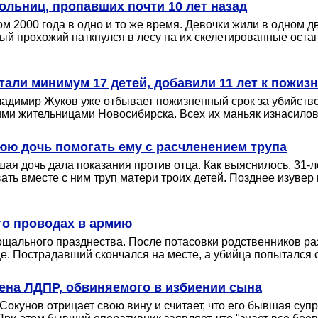
ольниц, пропавших почти 10 лет назад
ом 2000 года в одно и то же время. Девочки жили в одном д
ый прохожий наткнулся в лесу на их скелетированные оста
али минимум 17 детей, добавили 11 лет к пожиз
адимир Жуков уже отбывает пожизненный срок за убийство
ними жительницами Новосибирска. Всех их маньяк изнасилов
юю дочь помогать ему с расчленением трупа
ая дочь дала показания против отца. Как выяснилось, 31-л
ать вместе с ним труп матери троих детей. Позднее изуве
го проводах в армию
щального празднества. После потасовки родственников разн
це. Пострадавший скончался на месте, а убийца попытался 
ена ЛДПР, обвиняемого в избиении сына
кунов отрицает свою вину и считает, что его бывшая супру