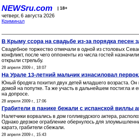
NEWSru.com
| 18+
четверг, 6 августа 2026
Криминал
В Крыму ссора на свадьбе из-за порядка песен 
Свадебное торжество отмечали в одной из столовых Севас
конфликт, после чего оппоненты из числа гостей назначил
открыли стрельбу.
28 апреля 2009 г., 18:07
На Урале 13-летний мальчик изнасиловал перво
Юный бродяга похитил двух детей младшего возраста. Он 
домой на попутке. Та же участь в дальнейшем постигла и е
на допросе.
28 апреля 2009 г., 17:06
Грабители в панике бежали с испанской виллы а
Налетчики ворвались в дом голливудского актера, распол
Однако дерзкое ограбление обернулось для злоумышленни
каратэ, грабители сбежали.
28 апреля 2009 г., 15:43