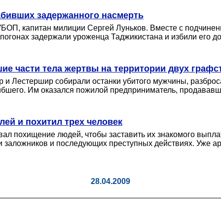
абивших задержанного насмерть
УБОП, капитан милиции Сергей Луньков. Вместе с подчинен
погонах задержали уроженца Таджикистана и избили его до
е части тела жертвы на территории двух графс
 и Лестершир собирали останки убитого мужчины, разброса
бшего. Им оказался пожилой предприниматель, продававш
лей и похитил трех человек
ал похищение людей, чтобы заставить их знакомого выпла
и заложников и последующих преступных действиях. Уже ар
28.04.2009