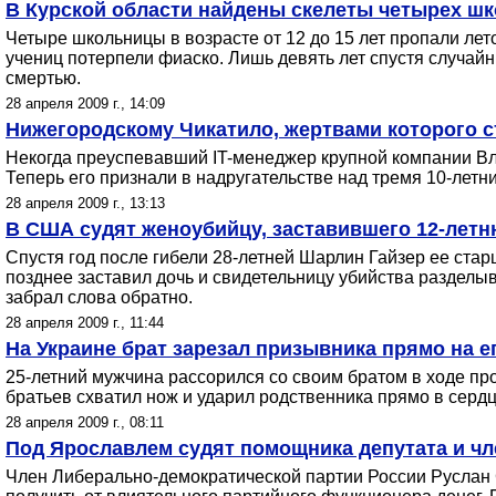
В Курской области найдены скелеты четырех шк
Четыре школьницы в возрасте от 12 до 15 лет пропали лет
учениц потерпели фиаско. Лишь девять лет спустя случайн
смертью.
28 апреля 2009 г., 14:09
Нижегородскому Чикатило, жертвами которого ст
Некогда преуспевавший IT-менеджер крупной компании Вл
Теперь его признали в надругательстве над тремя 10-лет
28 апреля 2009 г., 13:13
В США судят женоубийцу, заставившего 12-летн
Спустя год после гибели 28-летней Шарлин Гайзер ее старш
позднее заставил дочь и свидетельницу убийства разделыв
забрал слова обратно.
28 апреля 2009 г., 11:44
На Украине брат зарезал призывника прямо на е
25-летний мужчина рассорился со своим братом в ходе про
братьев схватил нож и ударил родственника прямо в серд
28 апреля 2009 г., 08:11
Под Ярославлем судят помощника депутата и чл
Член Либерально-демократической партии России Руслан Со