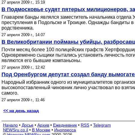
27 апреля 2009 г., 15:19
В Подмосковье судят пятерых милиционеров, з
Главарем банды являлся заместитель начальника отдела 
преступления в Подольске и Троицке. Однажды бандиты в 
родственника.
27 апреля 2009 г., 14:07
В Великобритании пойманы убийцы, разбросавши
Почти месяц более 100 полицейских графств Хертфордшир
Одновременно сыщики пытались установить личность поги
являются его бывшие компаньоны.
27 апреля 2009 г., 12:42
Под Оренбургом депутат создал банду вымогате
Народный избранник одного из муниципалитетов организов
высокопоставленный чиновник лично участвовал во взяти
самого.
27 апреля 2009 г., 11:46
<< на день назад
Начало
•
Досье
•
Архив
•
Ежедневник
•
RSS
•
Telegram
NEWSru.co.il
•
В Москве
•
Инопресса
©
Новости NEWSru.com
2000-2026