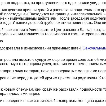
довал подростка, на преступления его вдохновили увиденн
о как девочки пришли домой и рассказали родителям, что п
ый простодушен, "находится на границе интеллектуальной но
онен к импульсивным действиям. После заседания родители
года. У наших дочерей грубо похитили невинность. Они ни
ой психиатрии в Университете Центрального Ланкашира, зая
и увеличении количества телевизоров и компьютеров во мн
ию
подозревали в изнасиловании приемных детей.
Сексуальным
я решила вместе с супругом еще во время совместной жизн
илось - муж от женщины ушел, оставив ее с тремя приемным
скоре, глядя на экран, начала совершать с малышами наси
ли решение передать детей другим приемным родителям. К т
ли к новым опекунам, они сразу же рассказали подробности 
правились в милицию.
ри проведении психиатрической экспертизы женщина даже п