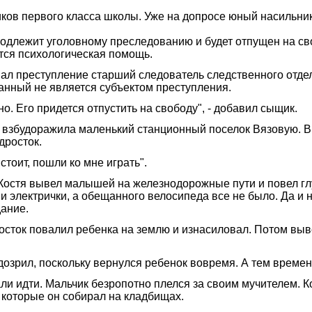
ков первого класса школы. Уже на допросе юный насильник 
подлежит уголовному преследованию и будет отпущен на св
тся психологическая помощь.
ал преступление старший следователь следственного отдела
жанный не является субъектом преступления.
но. Его придется отпустить на свободу", - добавил сыщик.
) взбудоражила маленький станционный поселок Вязовую. В
дросток.
 стоит, пошли ко мне играть".
Костя вывел малышей на железнодорожные пути и повел гл
и электрички, а обещанного велосипеда все не было. Да и 
дание.
росток повалил ребенка на землю и изнасиловал. Потом выв
дозрил, поскольку вернулся ребенок вовремя. А тем времен
и идти. Мальчик безропотно плелся за своим мучителем. К
 которые он собирал на кладбищах.