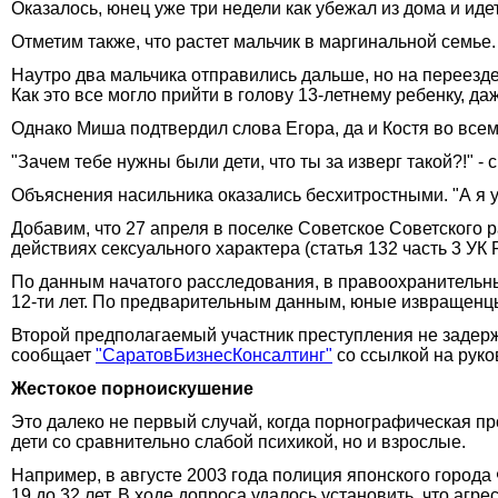
Оказалось, юнец уже три недели как убежал из дома и идет
Отметим также, что растет мальчик в маргинальной семье.
Наутро два мальчика отправились дальше, но на переезде 
Как это все могло прийти в голову 13-летнему ребенку, д
Однако Миша подтвердил слова Егора, да и Костя во всем
"Зачем тебе нужны были дети, что ты за изверг такой?!" 
Объяснения насильника оказались бесхитростными. "А я у 
Добавим, что 27 апреля в поселке Советское Советского 
действиях сексуального характера (статья 132 часть 3 УК 
По данным начатого расследования, в правоохранительны
12-ти лет. По предварительным данным, юные извращенцы 
Второй предполагаемый участник преступления не задержа
сообщает
"СаратовБизнесКонсалтинг"
со ссылкой на руко
Жестокое порноискушение
Это далеко не первый случай, когда порнографическая п
дети со сравнительно слабой психикой, но и взрослые.
Например, в августе 2003 года полиция японского город
19 до 32 лет. В ходе допроса удалось установить, что аг