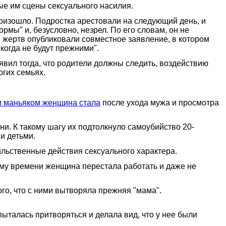
ые им сцены сексуального насилия.
роизошло. Подростка арестовали на следующий день, и
рмы" и, безусловно, незрел. По его словам, он не
 жертв опубликовали совместное заявление, в котором
когда не будут прежними".
вил тогда, что родители должны следить, воздействию
огих семьях.
 маньяком женщина стала
после ухода мужа и просмотра
и. К такому шагу их подтолкнуло самоубийство 20-
и детьми.
льственные действия сексуального характера.
ому времени женщина перестала работать и даже не
того, что с ними вытворяла прежняя "мама".
ыталась притворяться и делала вид, что у нее были