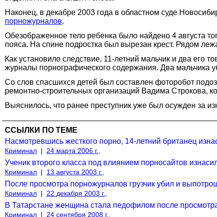
Наконец, в декабре 2003 года в областном суде Новосиби
порножурналов
.
Обезображенное тело ребенка было найдено 4 августа тог
пояса. На спине подростка был вырезан крест. Рядом ле
Как установило следствие, 11-летний мальчик и два его 
журналы порнографического содержания. Два мальчика убе
Со слов спасшихся детей был составлен фоторобот подоз
ремонтно-строительных организаций Вадима Строкова, ко
Выяснилось, что ранее преступник уже был осужден за изн
ССЫЛКИ ПО ТЕМЕ
Насмотревшись жесткого порно, 14-летний британец изна
Криминал
|
24 марта 2006 г.,
Ученик второго класса под влиянием порносайтов изнас
Криминал
|
13 августа 2003 г.,
После просмотра порножурналов грузчик убил и выпотрош
Криминал
|
22 декабря 2003 г.,
В Татарстане женщина стала педофилом после просмот
Криминал
|
24 сентября 2008 г.,