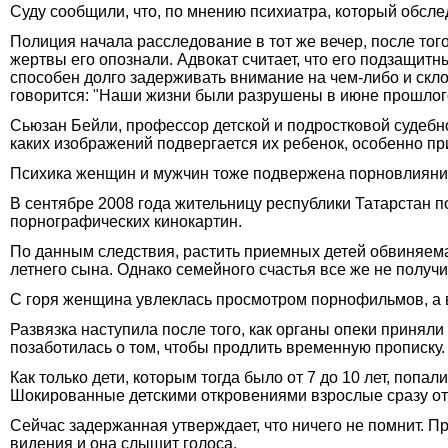
Суду сообщили, что, по мнению психиатра, который обсле
Полиция начала расследование в тот же вечер, после тог
жертвы его опознали. Адвокат считает, что его подзащитн
способен долго задерживать внимание на чем-либо и скл
говорится: "Наши жизни были разрушены в июне прошлого 
Сьюзан Бейли, профессор детской и подростковой судебн
каких изображений подвергается их ребенок, особенно пр
Психика женщин и мужчин тоже подвержена порновлиян
В сентябре 2008 года жительницу республики Татарстан 
порнографических кинокартин.
По данным следствия, растить приемных детей обвиняема
летнего сына. Однако семейного счастья все же не получ
С горя женщина увлеклась просмотром порнофильмов, а в
Развязка наступила после того, как органы опеки приня
позаботилась о том, чтобы продлить временную прописку.
Как только дети, которым тогда было от 7 до 10 лет, попа
Шокированные детскими откровениями взрослые сразу от
Сейчас задержанная утверждает, что ничего не помнит. П
видения и она слышит голоса.