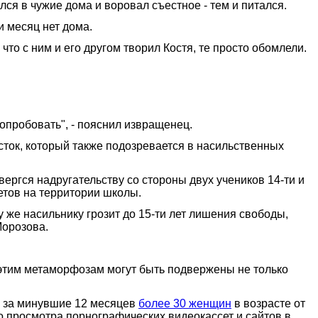
лся в чужие дома и воровал съестное - тем и питался.
и месяц нет дома.
то с ним и его другом творил Костя, те просто обомлели.
попробовать", - пояснил извращенец.
сток, который также подозревается в насильственных
ргся надругательству со стороны двух учеников 14-ти и
етов на территории школы.
 же насильнику грозит до 15-ти лет лишения свободы,
Морозова.
 этим метаморфозам могут быть подвержены не только
о за минувшие 12 месяцев
более 30 женщин
в возрасте от
го просмотра порнографических видеокассет и сайтов в