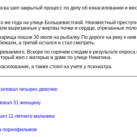
рска шел закрытый процесс по делу об изнасиловании и же
о же года на улице Большевистской. Неизвестный преступни
жали вырезанные у жертвы почки и сердце, отрезанные пол
товарища пошли 30 июля на рыбалку. По дороге на реку к ни
жали, а третий остался и стал смотреть.
реваемого. Вскоре по горячим следам в результате опроса
торый жил с матерью в доме по улице Никитина.
асилование, а также стоял на учете у психиатра.
силовал четырех девочек
иловал 31 женщину
ил 11-летнего мальчика
ра порнофильмов