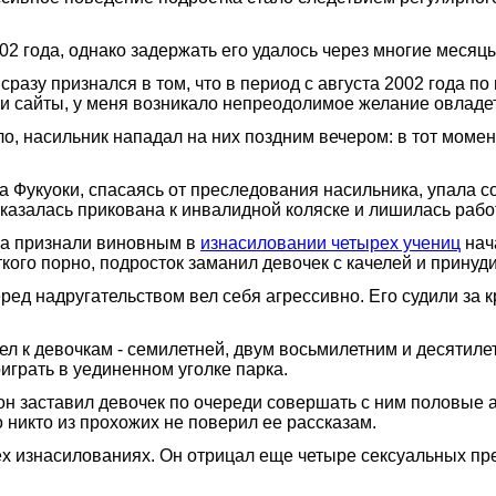
2 года, однако задержать его удалось через многие месяцы
разу признался в том, что в период с августа 2002 года по
и сайты, у меня возникало непреодолимое желание овладет
, насильник нападал на них поздним вечером: в тот момент
а Фукуоки, спасаясь от преследования насильника, упала с
казалась прикована к инвалидной коляске и лишилась рабо
ика признали виновным в
изнасиловании четырех учениц
нач
ого порно, подросток заманил девочек с качелей и принуди
д надругательством вел себя агрессивно. Его судили за кр
ел к девочкам - семилетней, двум восьмилетним и десятиле
оиграть в уединенном уголке парка.
 он заставил девочек по очереди совершать с ним половые а
 никто из прохожих не поверил ее рассказам.
х изнасилованиях. Он отрицал еще четыре сексуальных пр