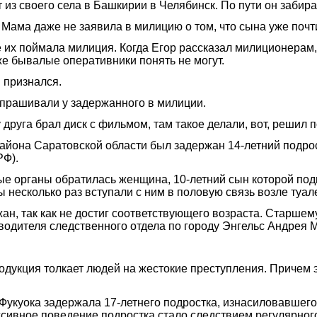
 из своего села в Башкирии в Челябинск. По пути он забира
 Мама даже не заявила в милицию о том, что сына уже почт
их поймала милиция. Когда Егор рассказал милиционерам, ч
аже бывалые оперативники понять не могут.
 признался.
- спрашивали у задержанного в милиции.
друга брал диск с фильмом, там такое делали, вот, решил 
района Саратовской области был задержан 14-летний подро
РФ).
е органы обратилась женщина, 10-летний сын которой подве
несколько раз вступали с ним в половую связь возле туал
н, так как не достиг соответствующего возраста. Старшему
водителя следственного отдела по городу Энгельс Андрея 
родукция толкает людей на жестокие преступления. Причем
а Фукуока задержала 17-летнего подростка, изнасиловавшег
рессивное поведение подростка стало следствием регулярно