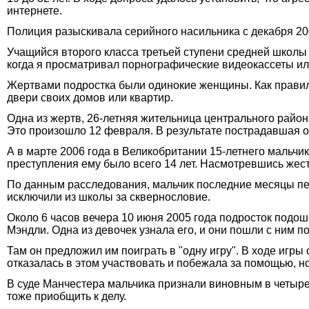
интернете.
Полиция разыскивала серийного насильника с декабря 200
Учащийся второго класса третьей ступени средней школы с
когда я просматривал порнографические видеокассеты ил
Жертвами подростка были одинокие женщины. Как правило
двери своих домов или квартир.
Одна из жертв, 26-летняя жительница центрального район
Это произошло 12 февраля. В результате пострадавшая о
А в марте 2006 года в Великобритании 15-летнего мальч
преступления ему было всего 14 лет. Насмотревшись жестк
По данным расследования, мальчик последние месяцы пере
исключили из школы за сквернословие.
Около 6 часов вечера 10 июня 2005 года подросток подош
Мэндли. Одна из девочек узнала его, и они пошли с ним п
Там он предложил им поиграть в "одну игру". В ходе игры
отказалась в этом участвовать и побежала за помощью, но
В суде Манчестера мальчика признали виновным в четыре
тоже приобщить к делу.