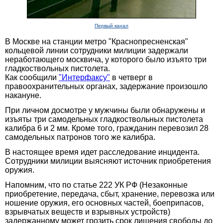
Первый канал
В Москве на станции метро "Краснопресненская"
кольцевой линии сотрудники милиции задержали
неработающего москвича, у которого было изъято три
гладкоствольных пистолета.
Как сообщили
"Интерфаксу"
в четверг в
правоохранительных органах, задержание произошло
накануне.
При личном досмотре у мужчины были обнаружены и
изъяты три самодельных гладкоствольных пистолета
калибра 6 и 2 мм. Кроме того, гражданин перевозил 28
самодельных патронов того же калибра.
В настоящее время идет расследование инцидента.
Сотрудники милиции выясняют источник приобретения
оружия.
Напомним, что по статье 222 УК РФ (Незаконные
приобретение, передача, сбыт, хранение, перевозка или
ношение оружия, его основных частей, боеприпасов,
взрывчатых веществ и взрывных устройств)
задержанному может грозить срок лишения свободы до