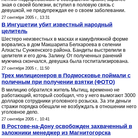
зная о своей болезни, вступил в половую связь с
девушкой, не предупреждая ее о своем заболевании.
27 сентября 2005 г., 13:31
В Ингушетии убит известный народный
целитель
Шестеро неизвестных в масках и камуфляжной форме
ворвались в дом Макшарипа Белхароева в селении
Алхасты Сунженского района. Бандиты выстрелили в
целителя и его дочь Залину. От полученных ранений
мужчина скончался, девушка была госпитализирована.
27 сентября 2005 г., 11:50
Трех милиционеров в Подмосковье поймали с
поличным при получении взятки (ФОТО)
В милицию обратился житель Мытищ, временно не
работающий, который сообщил, что у него вымогают 3000
долларов сотрудники уголовного розыска. За эти деньги
стражи порядка обещали не возбуждать в отношении него
уголовное дело.
27 сентября 2005 г., 10:41
В Ростове-на-Дону освобожден захваченный в
заложники менеджер из Магнитогорска