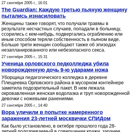
27 сентября 2005 г., 16:01
The Guardian: Каждую третью пьяную женщину
пытались изнасиловать
Женщины также говорят, что получали травмы в
результате несчастных случаев, попадали в больницу,
ссорились с кем-нибудь, подвергались ограблению или
иным способом теряли собственность в пьяном виде.
Больше трети женщин сообщают также об эпизодах
незапланированного или небезопасного секса.
27 сентября 2005 г., 15:31
Ученица орловского педколледжа убила
новорожденную дочь 9-ю ударами ножа
Уборщица педагогического колледжа в деревне
Плещеевка Орловского района в мусорном контейнере
заметила подозрительный пакет. В нем лежала
окровавленная женская водолазка и труп новорожденной
девочки с ножевыми ранениями.
27 сентября 2005 г., 14:40
Вора уличили в попытке намеренного
заражения 23-летней москвички СПИДом
Как было установлено, в октябре прошлого года 28-
летний подозреваемый в совершении кражи, заранее