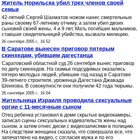
Житель Норильска убил трех членов своей
семьи
42-летний Сергей Шахматов ножом нанес смертельные
раны своему 67-летнему отчиму, а затем убил двоих
сыновей своей жены, 4 и 9 лет. Мать погибших мальчиков,
ставшая свидетельницей убийства, вызвала милицию.
26 сентября 2005 г., 16:52
В Саратове вынесен приговор пятерым
скинхедам, убившим дагестанца
Саратовский областной суд 26 сентября вынес приговор
по делу скинхедов. На скамье подсудимых оказались
пятеро молодых людей, убившие год назад в Саратове
39-летнего строителя, уроженца Дагестана Джавада
Шеихова. В совокупности они получили 42 года тюрьмы.
26 сентября 2005 г., 16:04
Жительница Израиля проводила сексуальные
оргии с 11-месячным сыном
Отец ребенка установил в доме cкрытые видеокамеры,
записал сцены сексуальных издевательств жены над
сыном, а затем отнес диски с видеозаписями в полицию.
На следствии женщина сказала, что совершала все, что
запечатлено на видео, с согласия мужа и по его