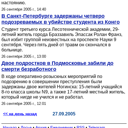
настоянию.
26 сентября 2005 г., 14:40
В Санкт-Петербурге задержаны четверо
подозреваемых в убийстве студента из Конго
Студент третьего курса Лесотехнической академии, 29-
летний житель города Браззавиль Эпассак Ролан Франз,
был избит группой неизвестных на проспекте Науки 9
сентября. Через пять дней от травм он скончался в
больнице.
26 сентября 2005 г., 13:00
Двое подростков в Подмосковье забили до
смерти безработного
В ходе оперативно-розыскных мероприятий по
подозрению в совершении преступления были
задержаны двое жителей Ногинска: 15-летний учащийся
8-го класса школы N9, а также 17-летний местный житель,
который нигде не учился и не работал.
26 сентября 2005 г., 12:01
<< на день назад
27.09.2005
Начало
•
Досье
•
Архив
•
Ежедневник
•
RSS
•
Telegram