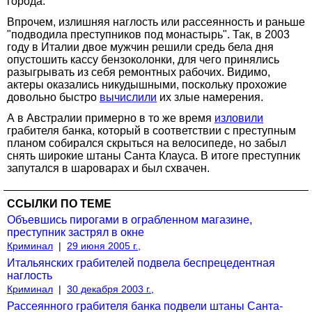
города.
Впрочем, излишняя наглость или рассеянность и раньше
"подводила преступников под монастырь". Так, в 2003
году в Италии двое мужчин решили средь бела дня
опустошить кассу бензоколонки, для чего принялись
разыгрывать из себя ремонтных рабочих. Видимо,
актеры оказались никудышными, поскольку прохожие
довольно быстро
вычислили
их злые намерения.
А в Австралии примерно в то же время
изловили
грабителя банка, который в соответствии с преступным
планом собирался скрыться на велосипеде, но забыл
снять широкие штаны Санта Клауса. В итоге преступник
запутался в шароварах и был схвачен.
ССЫЛКИ ПО ТЕМЕ
Объевшись пирогами в ограбленном магазине,
преступник застрял в окне
Криминал
|
29 июня 2005 г.,
Итальянских грабителей подвела беспрецедентная
наглость
Криминал
|
30 декабря 2003 г.,
Рассеянного грабителя банка подвели штаны Санта-