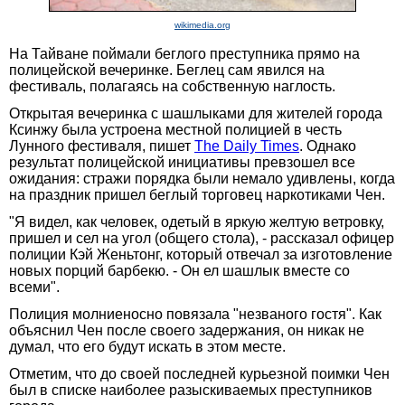
wikimedia.org
На Тайване поймали беглого преступника прямо на
полицейской вечеринке. Беглец сам явился на
фестиваль, полагаясь на собственную наглость.
Открытая вечеринка с шашлыками для жителей города
Ксинжу была устроена местной полицией в честь
Лунного фестиваля, пишет
The Daily Times
. Однако
результат полицейской инициативы превзошел все
ожидания: стражи порядка были немало удивлены, когда
на праздник пришел беглый торговец наркотиками Чен.
"Я видел, как человек, одетый в яркую желтую ветровку,
пришел и сел на угол (общего стола), - рассказал офицер
полиции Кэй Женьтонг, который отвечал за изготовление
новых порций барбекю. - Он ел шашлык вместе со
всеми".
Полиция молниеносно повязала "незваного гостя". Как
объяснил Чен после своего задержания, он никак не
думал, что его будут искать в этом месте.
Отметим, что до своей последней курьезной поимки Чен
был в списке наиболее разыскиваемых преступников