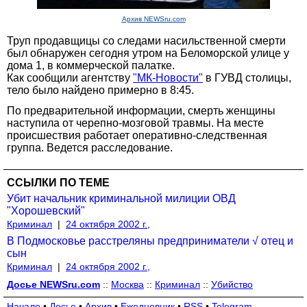
Архив NEWSru.com
Труп продавщицы со следами насильственной смерти
был обнаружен сегодня утром на Беломорской улице у
дома 1, в коммерческой палатке.
Как сообщили агентству
"МК-Новости"
в ГУВД столицы,
тело было найдено примерно в 8:45.
По предварительной информации, смерть женщины
наступила от черепно-мозговой травмы. На месте
происшествия работает оперативно-следственная
группа. Ведется расследование.
ССЫЛКИ ПО ТЕМЕ
Убит начальник криминальной милиции ОВД
"Хорошевский"
Криминал
|
24 октября 2002 г.,
В Подмосковье расстреляны предприниматели √ отец и
сын
Криминал
|
24 октября 2002 г.,
Досье NEWSru.com
::
Москва
::
Криминал
::
Убийство
Начало
•
Досье
•
Архив
•
Ежедневник
•
RSS
•
Telegram