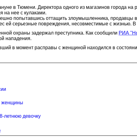
уне в Тюмени. Директора одного из магазинов города на р
я на нее с кулаками.
спешно попытавшись оттащить злоумышленника, продавцы в
ес ей серьезные повреждения, несовместимые с жизнью. В
нной охраны задержал преступника. Как сообщили
РИА "Н
ой нападения.
вший в момент расправы с женщиной находился в состояни
сии
й женщины
 8-летнюю девочку
о