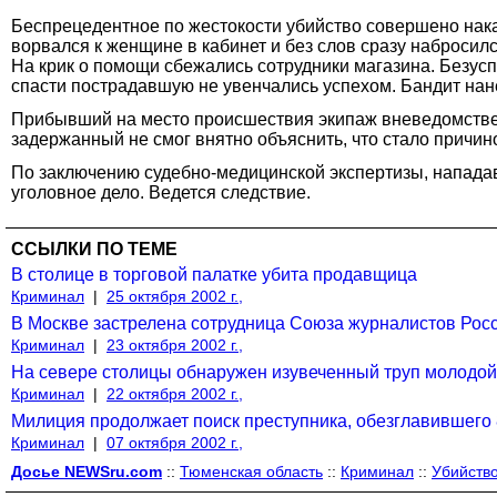
Беспрецедентное по жестокости убийство совершено накан
ворвался к женщине в кабинет и без слов сразу набросилс
На крик о помощи сбежались сотрудники магазина. Безу
спасти пострадавшую не увенчались успехом. Бандит нан
Прибывший на место происшествия экипаж вневедомстве
задержанный не смог внятно объяснить, что стало причин
По заключению судебно-медицинской экспертизы, напада
уголовное дело. Ведется следствие.
ССЫЛКИ ПО ТЕМЕ
В столице в торговой палатке убита продавщица
Криминал
|
25 октября 2002 г.,
В Москве застрелена сотрудница Союза журналистов Рос
Криминал
|
23 октября 2002 г.,
На севере столицы обнаружен изувеченный труп молодо
Криминал
|
22 октября 2002 г.,
Милиция продолжает поиск преступника, обезглавившего
Криминал
|
07 октября 2002 г.,
Досье NEWSru.com
::
Тюменская область
::
Криминал
::
Убийств