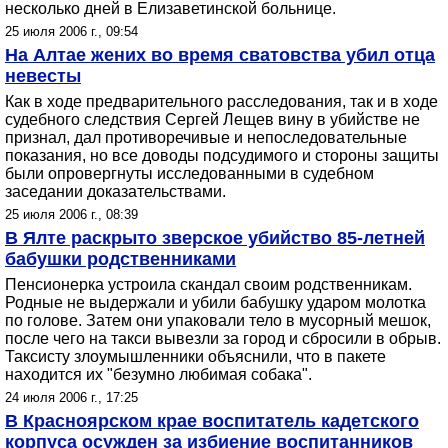
несколько дней в Елизаветинской больнице.
25 июля 2006 г., 09:54
На Алтае жених во время сватовства убил отца
невесты
Как в ходе предварительного расследования, так и в ходе
судебного следствия Сергей Лещев вину в убийстве не
признал, дал противоречивые и непоследовательные
показания, но все доводы подсудимого и стороны защиты
были опровергнуты исследованными в судебном
заседании доказательствами.
25 июля 2006 г., 08:39
В Ялте раскрыто зверское убийство 85-летней
бабушки родственниками
Пенсионерка устроила скандал своим родственникам.
Родные не выдержали и убили бабушку ударом молотка
по голове. Затем они упаковали тело в мусорный мешок,
после чего на такси вывезли за город и сбросили в обрыв.
Таксисту злоумышленники объяснили, что в пакете
находится их "безумно любимая собака".
24 июля 2006 г., 17:25
В Красноярском крае воспитатель кадетского
корпуса осужден за избиение воспитанников