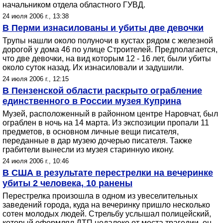
начальником отдела областного ГУВД.
24 июля 2006 г., 13:38
В Перми изнасилованы и убиты две девочки
Трупы нашли около полуночи в кустах рядом с железной
дорогой у дома 46 по улице Строителей. Предполагается,
что две девочки, на вид которым 12 - 16 лет, были убиты
около суток назад. Их изнасиловали и задушили.
24 июля 2006 г., 12:15
В Пензенской области раскрыто ограбление
единственного в России музея Куприна
Музей, расположенный в районном центре Наровчат, был
ограблен в ночь на 14 марта. Из экспозиции пропали 11
предметов, в основном личные вещи писателя,
переданные в дар музею дочерью писателя. Также
грабители вынесли из музея старинную икону.
24 июля 2006 г., 10:46
В США в результате перестрелки на вечеринке
убиты 2 человека, 10 ранены
Перестрелка произошла в одном из увеселительных
заведений города, куда на вечеринку пришло несколько
сотен молодых людей. Стрельбу услышал полицейский,
который оформлял ДТП недалеко от места трагедии, он