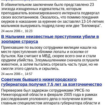
В обвинительном заключении было представлено 23
эпизода изощренных издевательств, которым
преподаватель военизированного интерната подвергал
своих воспитанников. Оказалось, что помимо поедания
окурков в наказание за курение он заставлял 13-14-летних
мальчиков выкуривать подряд пачку или две "Беломора".
24 июля 2006 г., 16:23
В Нальчике неизвестные преступники убили в
зоопарке страуса
Приехавшие по вызову сотрудники милиции нашли на
месте преступления обломки лопаты и осколки от
бутылок. Как считают в МВД, скорее всего они и стали
орудием убийства. Злоумышленники сначала оглушили
животное, а затем пытались отрезать часть туши, но не
смогли этого сделать и скрылись.
24 июля 2006 г., 14:57
Советник бывшего нижегородского
губернатора получил 7,5 лет за взяточничество
Переверзев был задержан сотрудниками УФСБ по
Нижегородской области в феврале 2005 года в рамках
расследования уголовного дела о получении взятки
главным специалистом аппарата губернатора области и