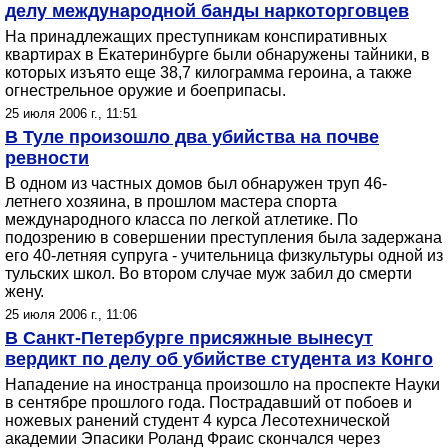
делу международной банды наркоторговцев
На принадлежащих преступникам конспиративных
квартирах в Екатеринбурге были обнаружены тайники, в
которых изъято еще 38,7 килограмма героина, а также
огнестрельное оружие и боеприпасы.
25 июля 2006 г., 11:51
В Туле произошло два убийства на почве
ревности
В одном из частных домов был обнаружен труп 46-
летнего хозяина, в прошлом мастера спорта
международного класса по легкой атлетике. По
подозрению в совершении преступления была задержана
его 40-летняя супруга - учительница физкультуры одной из
тульских школ. Во втором случае муж забил до смерти
жену.
25 июля 2006 г., 11:06
В Санкт-Петербурге присяжные вынесут
вердикт по делу об убийстве студента из Конго
Нападение на иностранца произошло на проспекте Науки
в сентябре прошлого года. Пострадавший от побоев и
ножевых ранений студент 4 курса Лесотехнической
академии Эпасики Роланд Фраис скончался через