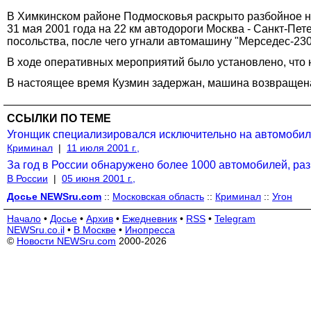
В Химкинском районе Подмосковья раскрыто разбойное на
31 мая 2001 года на 22 км автодороги Москва - Санкт-Пе
посольства, после чего угнали автомашину "Мерседес-230
В ходе оперативных мероприятий было установлено, что 
В настоящее время Кузмин задержан, машина возвращена
ССЫЛКИ ПО ТЕМЕ
Угонщик специализировался исключительно на автомобил
Криминал
|
11 июля 2001 г.,
За год в России обнаружено более 1000 автомобилей, р
В России
|
05 июня 2001 г.,
Досье NEWSru.com
::
Московская область
::
Криминал
::
Угон
Начало
•
Досье
•
Архив
•
Ежедневник
•
RSS
•
Telegram
NEWSru.co.il
•
В Москве
•
Инопресса
©
Новости NEWSru.com
2000-2026