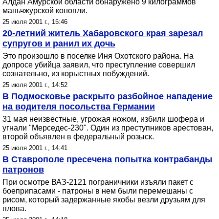
Алдан Амурской области обнаружено 9 килограммов
маньчжурской конопли.
25 июля 2001 г., 15:46
20-летний житель Хабаровского края зарезал
супругов и ранил их дочь
Это произошло в поселке Иня Охотского района. На
допросе убийца заявил, что преступление совершил
сознательно, из корыстных побуждений.
25 июля 2001 г., 14:52
В Подмосковье раскрыто разбойное нападение
на водителя посольства Германии
31 мая неизвестные, угрожая ножом, избили шофера и
угнали "Мерседес-230". Один из преступников арестован,
второй объявлен в федеральный розыск.
25 июля 2001 г., 14:41
В Ставрополе пресечена попытка контрабанды
патронов
При осмотре ВАЗ-2121 пограничники изъяли пакет с
боеприпасами - патроны в нем были перемешаны с
рисом, который задержанные якобы везли друзьям для
плова.