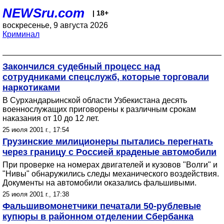
NEWSru.com
| 18+
воскресенье, 9 августа 2026
Криминал
Закончился судебный процесс над
сотрудниками спецслужб, которые торговали
наркотиками
В Сурхандарьинской области Узбекистана десять
военнослужащих приговорены к различным срокам
наказания от 10 до 12 лет.
25 июля 2001 г., 17:54
Грузинские милиционеры пытались перегнать
через границу с Россией краденые автомобили
При проверке на номерах двигателей и кузовов "Волги" и
"Нивы" обнаружились следы механического воздействия.
Документы на автомобили оказались фальшивыми.
25 июля 2001 г., 17:38
Фальшивомонетчики печатали 50-рублевые
купюры в районном отделении Сбербанка