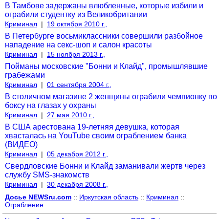
В Тамбове задержаны влюбленные, которые избили и
ограбили студентку из Великобритании
Криминал
|
19 октября 2010 г.,
В Петербурге восьмиклассники совершили разбойное
нападение на секс-шоп и салон красоты
Криминал
|
15 ноября 2013 г.,
Пойманы московские "Бонни и Клайд", промышлявшие
грабежами
Криминал
|
01 сентября 2004 г.,
В столичном магазине 2 женщины ограбили чемпионку по
боксу на глазах у охраны
Криминал
|
27 мая 2010 г.,
В США арестована 19-летняя девушка, которая
хвасталась на YouTube своим ограблением банка
(ВИДЕО)
Криминал
|
05 декабря 2012 г.,
Свердловские Бонни и Клайд заманивали жертв через
службу SMS-знакомств
Криминал
|
30 декабря 2008 г.,
Досье NEWSru.com
::
Иркутская область
::
Криминал
::
Ограбление