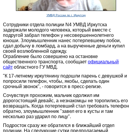
УМВД России по г. Иркутску
Сотрудники отдела полиции N4 УМВД Иркутска
задержали молодого человека, который вместе с
подругой забрал телефон у несовершеннолетнего
юноши. Злоумышленник нанес потерпевшему побои,
сдал добычу в ломбард, а на вырученные деньги купил
своей возлюбленной одежду.
Ограбление было совершено на остановке
общественного транспорта, сообщает
официальный
сайт
областного ГУ МВД.
"К 17-летнему иркутянину подошли парень с девушкой и
попросили телефон, чтобы, якобы, сделать один
срочный звонок", - говорится в пресс-релизе.
Сочувствуя прохожим, мальчик одолжил им
дорогостоящий девайс, а незнакомцы не торопились его
возвращать. Когда потерпевший стал требовать телефон
обратно, злоумышленник "завел его в кусты и там
несколько раз ударил по лицу".
Подросток сразу же обратился в ближайший отдел
полиции. На следующие сутки предполагаемый