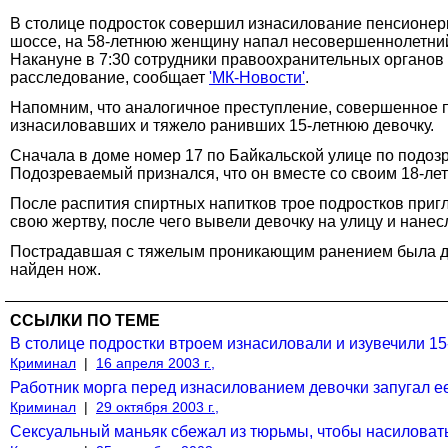
В столице подросток совершил изнасилование пенсионер
шоссе, на 58-летнюю женщину напал несовершеннолетний
Накануне в 7:30 сотрудники правоохранительных органов
расследование, сообщает
'МК-Новости'
.
Напомним, что аналогичное преступление, совершенное п
изнасиловавших и тяжело ранивших 15-летнюю девочку.
Сначала в доме номер 17 по Байкальской улице по подоз
Подозреваемый признался, что он вместе со своим 18-лет
После распития спиртных напитков трое подростков пригл
свою жертву, после чего вывели девочку на улицу и нанес
Пострадавшая с тяжелым проникающим ранением была дос
найден нож.
ССЫЛКИ ПО ТЕМЕ
В столице подростки втроем изнасиловали и изувечили 1
Криминал
|
16 апреля 2003 г.,
Работник морга перед изнасилованием девочки запугал ее
Криминал
|
29 октября 2003 г.,
Сексуальный маньяк сбежал из тюрьмы, чтобы насиловат