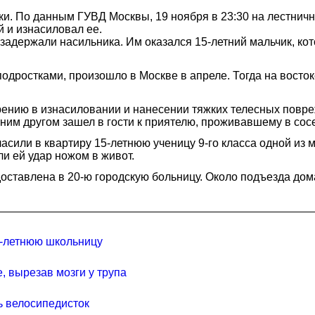
ки. По данным ГУВД Москвы, 19 ноября в 23:30 на лестнич
 и изнасиловал ее.
 задержали насильника. Им оказался 15-летний мальчик, ко
одростками, произошло в Москве в апреле. Тогда на восто
рению в изнасиловании и нанесении тяжких телесных повр
ним другом зашел в гости к приятелю, проживавшему в сос
асили в квартиру 15-летнюю ученицу 9-го класса одной из
ли ей удар ножом в живот.
тавлена в 20-ю городскую больницу. Около подъезда дома
5-летнюю школьницу
, вырезав мозги у трупа
ь велосипедисток