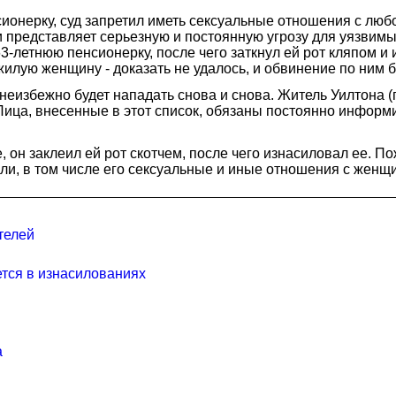
онерку, суд запретил иметь сексуальные отношения с любо
ли представляет серьезную и постоянную угрозу для уязвим
 63-летнюю пенсионерку, после чего заткнул ей рот кляпом
жилую женщину - доказать не удалось, и обвинение по ним 
 неизбежно будет нападать снова и снова. Житель Уилтона
). Лица, внесенные в этот список, обязаны постоянно инфор
, он заклеил ей рот скотчем, после чего изнасиловал ее. П
йли, в том числе его сексуальные и иные отношения с жен
телей
тся в изнасилованиях
а