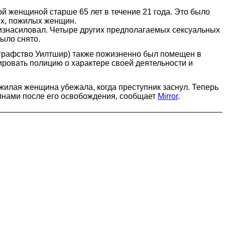
й женщиной старше 65 лет в течение 21 года. Это было
ых, пожилых женщин.
 и изнасиловал. Четыре других предполагаемых сексуальных
было снято.
 (графство Уилтшир) также пожизненно был помещен в
мировать полицию о характере своей деятельности и
ожилая женщина убежала, когда преступник заснул. Теперь
щинами после его освобождения, сообщает
Mirror
.