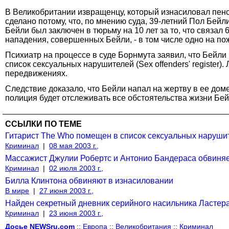
В Великобритании извращенцу, который изнасиловал пенси
сделано потому, что, по мнению суда, 39-летний Пол Бей
Бейли был заключен в тюрьму на 10 лет за то, что связал
нападения, совершенных Бейли, - в том числе одно на по
Психиатр на процессе в суде Борнмута заявил, что Бейли
список сексуальных нарушителей (Sex offenders' register
передвижениях.
Следствие доказало, что Бейли напал на жертву в ее доме
полиция будет отслеживать все обстоятельства жизни Бе
ССЫЛКИ ПО ТЕМЕ
Гитарист The Who помещен в список сексуальных наруши
Криминал
|
08 мая 2003 г.,
Массажист Джулии Робертс и Антонио Бандераса обвиняе
Криминал
|
02 июля 2003 г.,
Билла Клинтона обвиняют в изнасиловании
В мире
|
27 июня 2003 г.,
Найден секретный дневник серийного насильника Ластер
Криминал
|
23 июня 2003 г.,
Досье NEWSru.com
::
Европа
::
Великобритания
::
Криминал