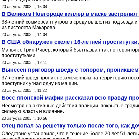
20 августа 2003 г., 15:04
В Великом Новгороде киллер в маске застрелил
38-летний коммерсант утром в среду вышел из подъезда и 
из пистолета Макарова.
20 августа 2003 г., 14:04
В США обнаружен скелет 16-летней проститутки,
Маньяк с Грин-Ривер, который был назван так по территор
проститутками.
20 августа 2003 г., 12:11
Вынесен приговор шведу с топором, проникшем
37-летний швед проник незамеченным на территорию посо
преступник угнал одну из машин.
20 августа 2003 г., 11:22
Босс японской мафии рассказал всю правду про
Несмотря на активные действия полиции, покрытые трад
сильную власть и влияние.
20 августа 2003 г., 10:56
Отец попал за решетку только после того, как до
Следствие установило, что в течение более 20 лет 51-летн