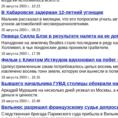
когда ей исполнилось всего 8.
20 августа 2003 г., 10:23
В Хабаровске задержан 12-летний угонщик
Мальчик рассказал в милиции, что его попросили угнать а
угонов автомобилей несовершеннолетними.
20 августа 2003 г., 09:23
Певица Силла Блэк в результате налета на ее до
Нападение на землячку Beatles стало последним в ряду н
Холливел, в чьи лондонские дома проникли грабители.
19 августа 2003 г., 17:38
Фильм с Клинтом Иствудом вдохновил на побег 
Целеустремленным зэкам потребовалось целых восемь меся
извлечено восемь тонн земли, которую они вынесли в пол
19 августа 2003 г., 16:16
Бывшего начальника ГУВД столицы обокрали на
Аркадий Мурашев на несколько дней уезжал из Москвы, а 
деньги и ценности.
19 августа 2003 г., 15:48
Вильнюс разрешил французскому судье допроси
Следственная бригада Парижского суда прибыла в Вильню