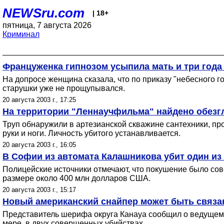
NEWSru.com
| 18+
пятница, 7 августа 2026
Криминал
Француженка гипнозом усыпила мать и три года
На допросе женщина сказала, что по приказу "небесного го
старушки уже не прощупывался.
20 августа 2003 г., 17:25
На территории "Леннаучфильма" найдено обезг
Труп обнаружили в артезианской скважине сантехники, пр
руки и ноги. Личность убитого устанавливается.
20 августа 2003 г., 16:05
В Софии из автомата Калашникова убит один из
Полицейские источники отмечают, что покушение было сов
размере около 400 млн долларов США.
20 августа 2003 г., 15:17
Новый американский снайпер может быть связа
Представитель шерифа округа Канауа сообщил о ведущемс
мере, в двух совершенных убийствах.