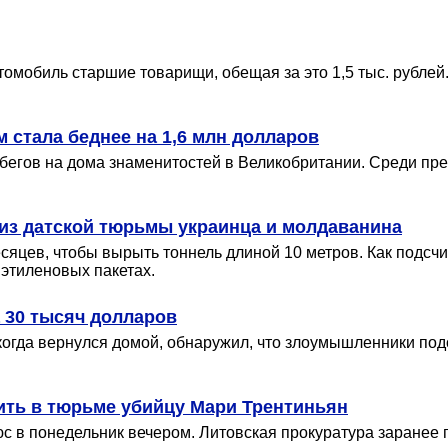
втомобиль старшие товарищи, обещая за это 1,5 тыс. рубле
м стала беднее на 1,6 млн долларов
абегов на дома знаменитостей в Великобритании. Среди пр
из датской тюрьмы украинца и молдаванина
цев, чтобы вырыть тоннель длиной 10 метров. Как подсчит
иэтиленовых пакетах.
 30 тысяч долларов
когда вернулся домой, обнаружил, что злоумышленники под
ть в тюрьме убийцу Мари Трентиньян
с в понедельник вечером. Литовская прокуратура заранее 