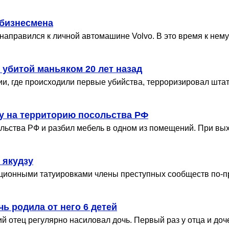
 бизнесмена
направился к личной автомашине Volvo. В это время к нем
 убитой маньяком 20 лет назад
ии, где происходили первые убийства, терроризировал шта
у на территорию посольства РФ
льства РФ и разбил мебель в одном из помещений. При вых
 якудзу
иционными татуировками члены преступных сообществ по-
чь родила от него 6 детей
ий отец регулярно насиловал дочь. Первый раз у отца и доче