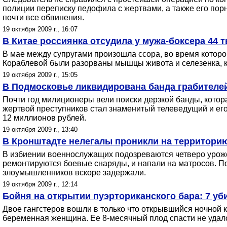
полиции переписку педофила с жертвами, а также его пор
почти все обвинения.
19 октября 2009 г., 16:07
В Китае россиянка отсудила у мужа-боксера 44 
В мае между супругами произошла ссора, во время которой
Кораблевой были разорваны мышцы живота и селезенка, кот
19 октября 2009 г., 15:05
В Подмосковье ликвидирована банда грабителей
Почти год милиционеры вели поиски дерзкой банды, котор
жертвой преступников стал знаменитый телеведущий и его 
12 миллионов рублей.
19 октября 2009 г., 13:40
В Кронштадте нелегалы проникли на территорию
В избиении военнослужащих подозреваются четверо урожен
ремонтируются боевые снаряды, и напали на матросов. П
злоумышленников вскоре задержали.
19 октября 2009 г., 12:14
Бойня на открытии пуэрториканского бара: 7 уб
Двое гангстеров вошли в только что открывшийся ночной к
беременная женщина. Ее 8-месячный плод спасти не удало