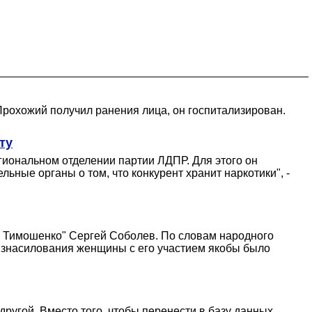
Прохожий получил ранения лица, он госпитализирован.
ту
гиональном отделении партии ЛДПР. Для этого он
ьные органы о том, что конкурент хранит наркотики", -
 Тимошенко" Сергей Соболев. По словам народного
 изнасилования женщины с его участием якобы было
ругой. Вместо того, чтобы перенести в базу данных