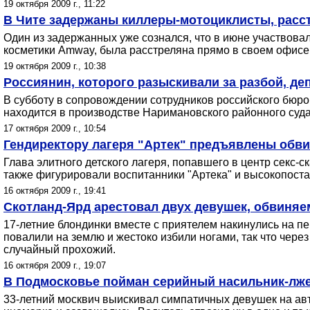
19 октября 2009 г., 11:22
В Чите задержаны киллеры-мотоциклисты, расс
Один из задержанных уже сознался, что в июне участвов
косметики Amway, была расстреляна прямо в своем офисе
19 октября 2009 г., 10:38
Россиянин, которого разыскивали за разбой, д
В субботу в сопровождении сотрудников российского бюр
находится в производстве Наримановского районного суда
17 октября 2009 г., 10:54
Гендиректору лагеря "Артек" предъявлены обви
Глава элитного детского лагеря, попавшего в центр секс
также фигурировали воспитанники "Артека" и высокопост
16 октября 2009 г., 19:41
Скотланд-Ярд арестовал двух девушек, обвиняе
17-летние блондинки вместе с приятелем накинулись на п
повалили на землю и жестоко избили ногами, так что чере
случайный прохожий.
16 октября 2009 г., 19:07
В Подмосковье пойман серийный насильник-лже
33-летний москвич выискивал симпатичных девушек на ав