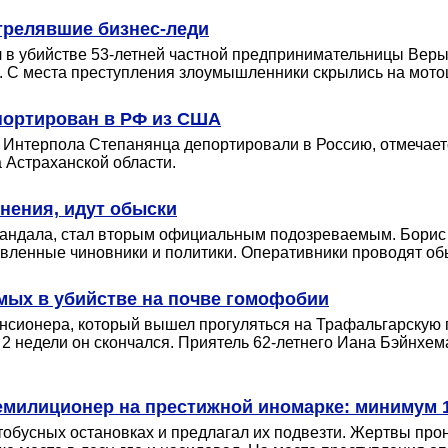
трелявшие бизнес-леди
ал в убийстве 53-летней частной предпринимательницы Ве
. С места преступления злоумышленники скрылись на мото
епортирован в РФ из США
о Интерпола Степанянца депортировали в Россию, отмечает
 Астраханской области.
нения, идут обыски
-скандала, стал вторым официальным подозреваемым. Борис 
авленные чиновники и политики. Оперативники проводят об
мых в убийстве на почве гомофобии
енсионера, который вышел прогуляться на Трафальгарскую
з 2 недели он скончался. Приятель 62-летнего Иана Бэйнхем
милиционер на престижной иномарке: минимум 
тобусных остановках и предлагал их подвезти. Жертвы про