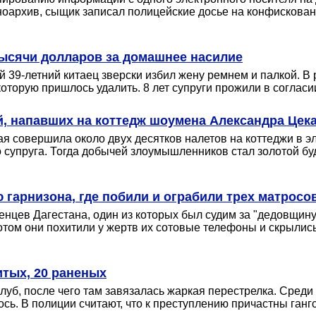
ноархив, сыщик записал полицейские досье на конфискова
тысячи долларов за домашнее насилие
 39-летний китаец зверски избил жену ремнем и палкой. В 
орую пришлось удалить. 8 лет супруги прожили в согласии
, напавших на коттедж шоумена Александра Цек
ая совершила около двух десятков налетов на коттеджи в э
супруга. Тогда добычей злоумышленников стал золотой буд
 гарнизона, где побили и ограбили трех матрос
цев Дагестана, один из которых был судим за "дедовщину"
отом они похитили у жертв их сотовые телефоны и скрыли
итых, 20 раненых
луб, после чего там завязалась жаркая перестрелка. Сред
сь. В полиции считают, что к преступлению причастны ган