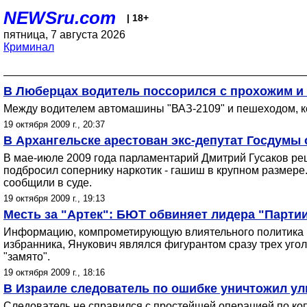
NEWSru.com
| 18+
пятница, 7 августа 2026
Криминал
В Люберцах водитель поссорился с прохожим и 
Между водителем автомашины "ВАЗ-2109" и пешеходом, кот
19 октября 2009 г., 20:37
В Архангельске арестован экс-депутат Госдумы 
В мае-июле 2009 года парламентарий Дмитрий Гусаков реш
подбросил сопернику наркотик - гашиш в крупном размере.
сообщили в суде.
19 октября 2009 г., 19:13
Месть за "Артек": БЮТ обвиняет лидера "Парти
Информацию, компрометирующую влиятельного политика В
избранника, Янукович являлся фигурантом сразу трех уго
"замято".
19 октября 2009 г., 18:16
В Израиле следователь по ошибке уничтожил ул
Следователь не справился с простейшей операцией по коп