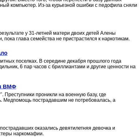
нный компьютер. Из-за курьезной ошибки с педофила сняли
результате у 31-летней матери двоих детей Алены
, пока глава семейства не пристрастился к наркотикам.
ало
литных поселках. В середине декабря прошлого года
ильник, 6 пар часов с бриллиантами и другие ценности на
ов ВМФ
. Преступники проникли на военную базу, где
сь. Медпомощь пострадавшим не потребовалась, а
и пострадавших оказались девятилетняя девочка и
гстеры наркомафии.