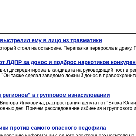
выстрелил ему в лицо из травматики
орый стоял на остановке. Перепалка переросла в драку. 
от ЛДПР за донос и подброс наркотиков конкурен
ил дискредитировать кандидата на руководящий пост в ре
 "Он также сделал заведомо ложный донос в правоохранител
и регионов" в групповом изнасиловании
иктора Януковича, распространил депутат от "Блока Юлии
ловных дел. Причем расследование избиения и группового
ики против самого опасного педофила
ированию информации с одного электронного носителя на д