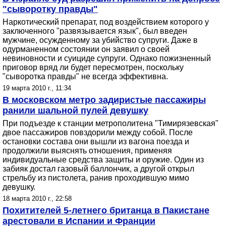
"сыворотку правды"
Наркотический препарат, под воздействием которого у
заключенного "развязывается язык", был введен
мужчине, осужденному за убийство супруги. Даже в
одурманенном состоянии он заявил о своей
невиновности и суициде супруги. Однако пожизненный
приговор вряд ли будет пересмотрен, поскольку
"сыворотка правды" не всегда эффективна.
19 марта 2010 г., 11:34
В московском метро задиристые пассажиры
ранили шальной пулей девушку
При подъезде к станции метрополитена "Тимирязевская"
двое пассажиров повздорили между собой. После
остановки состава они вышли из вагона поезда и
продолжили выяснять отношения, применяя
индивидуальные средства защиты и оружие. Один из
забияк достал газовый баллончик, а другой открыл
стрельбу из пистолета, ранив проходившую мимо
девушку.
18 марта 2010 г., 22:58
Похитителей 5-летнего британца в Пакистане
арестовали в Испании и Франции