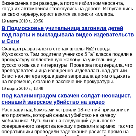
бизнесмена при разводе, а потом избил коммерсанта,
когда их автомобили столкнулись на дороге. Испугавшись
за свою карьеру, юрист взялся за поиски киллера.
19 марта 2010 г., 20:56
В Подмосковье учительница загоняла детей
под парты и выкладывала видео издевательств
в Сети
Скандал разразился в стенах школы №2 города
Жуковского. Там родители учеников 5 "а" класса подали в
прокуратуру коллективную жалобу на учительницу
русского языка и литературы. Проверка подтвердила, что
преподавательница изощренно издевалась над детьми.
Властная литераторша даже запрещала детям отдыхать
на перемене, сказано в заключении прокуратуры.
19 марта 2010 г., 18:48
Под Калининградом схвачен солдат-неонацист,
снявший зверское убийство на видео
Расправу над бомжами устроили 18-летний призывник и
его приятель, который снимал убийство на камеру
мобильника. Чуть ли не на следующий день после
совершенного зверства юношу призвали в армию, так что
оперативники проводили задержание расиста прямо на