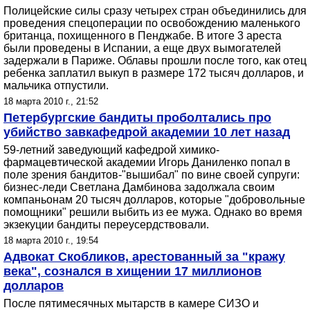
Полицейские силы сразу четырех стран объединились для
проведения спецоперации по освобождению маленького
британца, похищенного в Пенджабе. В итоге 3 ареста
были проведены в Испании, а еще двух вымогателей
задержали в Париже. Облавы прошли после того, как отец
ребенка заплатил выкуп в размере 172 тысяч долларов, и
мальчика отпустили.
18 марта 2010 г., 21:52
Петербургские бандиты проболтались про
убийство завкафедрой академии 10 лет назад
59-летний заведующий кафедрой химико-
фармацевтической академии Игорь Даниленко попал в
поле зрения бандитов-"вышибал" по вине своей супруги:
бизнес-леди Светлана Дамбинова задолжала своим
компаньонам 20 тысяч долларов, которые "добровольные
помощники" решили выбить из ее мужа. Однако во время
экзекуции бандиты переусердствовали.
18 марта 2010 г., 19:54
Адвокат Скобликов, арестованный за "кражу
века", сознался в хищении 17 миллионов
долларов
После пятимесячных мытарств в камере СИЗО и