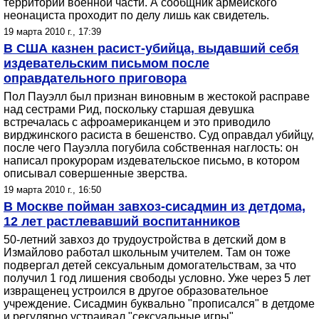
территории военной части. А сообщник армейского
неонациста проходит по делу лишь как свидетель.
19 марта 2010 г., 17:39
В США казнен расист-убийца, выдавший себя
издевательским письмом после
оправдательного приговора
Пол Пауэлл был признан виновным в жестокой расправе
над сестрами Рид, поскольку старшая девушка
встречалась с афроамериканцем и это приводило
вирджинского расиста в бешенство. Суд оправдал убийцу,
после чего Пауэлла погубила собственная наглость: он
написал прокурорам издевательское письмо, в котором
описывал совершенные зверства.
19 марта 2010 г., 16:50
В Москве пойман завхоз-сисадмин из детдома,
12 лет растлевавший воспитанников
50-летний завхоз до трудоустройства в детский дом в
Измайлово работал школьным учителем. Там он тоже
подвергал детей сексуальным домогательствам, за что
получил 1 год лишения свободы условно. Уже через 5 лет
извращенец устроился в другое образовательное
учреждение. Сисадмин буквально "прописался" в детдоме
и регулярно устраивал "сексуальные игры".