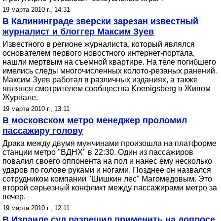
19 марта 2010 г., 14:31
В Калининграде зверски зарезан известный
журналист и блоггер Максим Зуев
Известного в регионе журналиста, который являлся
основателем первого новостного интернет-портала,
нашли мертвым на съемной квартире. На теле погибшего
имелись следы многочисленных колото-резаных ранений.
Максим Зуев работал в различных изданиях, а также
являлся смотрителем сообщества Koenigsberg в Живом
Журнале.
19 марта 2010 г., 13:11
В московском метро менеджер проломил
пассажиру голову
Драка между двумя мужчинами произошла на платформе
станции метро "ВДНХ" в 22:30. Один из пассажиров
повалил своего оппонента на пол и нанес ему несколько
ударов по голове руками и ногами. Позднее он назвался
сотрудником компании "Шишкин лес" Магомедовым. Это
второй серьезный конфликт между пассажирами метро за
вечер.
19 марта 2010 г., 12:11
В Израиле суд разрешил применить на допросе