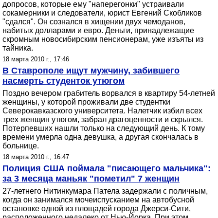
допросов, которые ему "наперегонки" устраивали
сокамерники и следователи, юрист Евгений Скобликов
"сдался". Он сознался в хищении двух чемоданов,
набитых долларами и евро. Деньги, принадлежащие
скромным новосибирским пенсионерам, уже изъяты из
тайника.
18 марта 2010 г., 17:46
В Ставрополе ищут мужчину, забившего
насмерть студенток утюгом
Поздно вечером грабитель ворвался в квартиру 54-летней
женщины, у которой проживали две студентки
Северокавказского университета. Налетчик избил всех
трех женщин утюгом, забрал драгоценности и скрылся.
Потерпевших нашли только на следующий день. К тому
времени умерла одна девушка, а другая скончалась в
больнице.
18 марта 2010 г., 16:47
Полиция США поймала "писающего мальчика":
за 3 месяца маньяк "пометил" 7 женщин
27-летнего Нитинкумара Патела задержали с поличным,
когда он занимался мочеиспусканием на автобусной
остановке одной из площадей города Джерси-Сити,
расположенного недалеко от Нью-Йорка. При этом