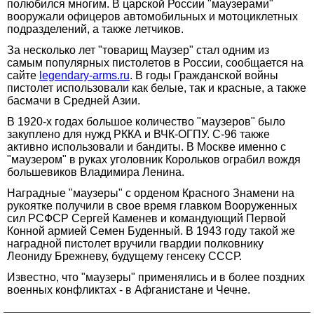
полюбился многим. В царской России "маузерами"
вооружали офицеров автомобильных и мотоциклетных
подразделений, а также летчиков.
За несколько лет "товарищ Маузер" стал одним из
самым популярных пистолетов в России, сообщается на
сайте
legendary-arms.ru
. В годы Гражданской войны
пистолет использовали как белые, так и красные, а также
басмачи в Средней Азии.
В 1920-х годах большое количество "маузеров" было
закуплено для нужд РККА и ВЧК-ОГПУ. C-96 также
активно использовали и бандиты. В Москве именно с
"маузером" в руках уголовник Корольков ограбил вождя
большевиков Владимира Ленина.
Наградные "маузеры" с орденом Красного Знамени на
рукоятке получили в свое время главком Вооруженных
сил РСФСР Сергей Каменев и командующий Первой
Конной армией Семен Буденный. В 1943 году такой же
наградной пистолет вручили гвардии полковнику
Леониду Брежневу, будущему генсеку СССР.
Известно, что "маузеры" применялись и в более поздних
военных конфликтах - в Афганистане и Чечне.