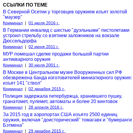
ССЫЛКИ ПО ТЕМЕ
В Северной Осетии у торговцев оружием изъят золотой
"маузер"
Криминал
|
01 июля 2016 г.,
В Германии инвалид с шестью "дуэльными" пистолетами
устроил стрельбу со взятием заложников на вокзале
Дюссельдорфа
Криминал
|
02 июня 2011 г.,
МУР помешал сделке продажи большой партии
антикварного оружия
Криминал
|
30 июля 2001 г.,
В Москве в Центральном музее Вооруженных сил РФ
обезврежена банда изготовителей миниатюрного оружия:
изъят 141 "ствол"
Криминал
|
02 декабря 2015 г.,
Полиция задержала петербуржца, хранившего пушку,
гранатомет, пулемет, автоматы и более 20 винтовок
Криминал
|
28 апреля 2016 г.,
За 2015 год в аэропортах США изъято 2500 единиц
оружия, включая "доисторический" томагавк и "бумеранги
Бэтмена"
Криминал
|
29 декабря 2015 г.,