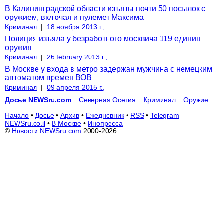
В Калининградской области изъяты почти 50 посылок с
оружием, включая и пулемет Максима
Криминал
|
18 ноября 2013 г.,
Полиция изъяла у безработного москвича 119 единиц
оружия
Криминал
|
26 february 2013 г.,
В Москве у входа в метро задержан мужчина с немецким
автоматом времен ВОВ
Криминал
|
09 апреля 2015 г.,
Досье NEWSru.com
::
Северная Осетия
::
Криминал
::
Оружие
Начало
•
Досье
•
Архив
•
Ежедневник
•
RSS
•
Telegram
NEWSru.co.il
•
В Москве
•
Инопресса
©
Новости NEWSru.com
2000-2026