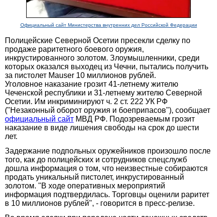
Официальный сайт Министерства внутренних дел Российской Федерации
Полицейские Северной Осетии пресекли сделку по
продаже раритетного боевого оружия,
инкрустированного золотом. Злоумышленники, среди
которых оказался выходец из Чечни, пытались получить
за пистолет Mauser 10 миллионов рублей.
Уголовное наказание грозит 41-летнему жителю
Чеченской республики и 31-летнему жителю Северной
Осетии. Им инкриминируют ч. 2 ст. 222 УК РФ
("Незаконный оборот оружия и боеприпасов"), сообщает
официальный сайт
МВД РФ. Подозреваемым грозит
наказание в виде лишения свободы на срок до шести
лет.
Задержание подпольных оружейников произошло после
того, как до полицейских и сотрудников спецслужб
дошла информация о том, что неизвестные собираются
продать уникальный пистолет, инкрустированный
золотом. "В ходе оперативных мероприятий
информация подтвердилась. Торговцы оценили раритет
в 10 миллионов рублей", - говорится в пресс-релизе.