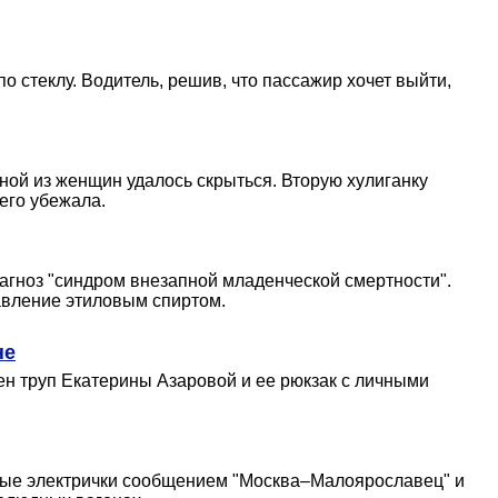
 стеклу. Водитель, решив, что пассажир хочет выйти,
ой из женщин удалось скрыться. Вторую хулиганку
его убежала.
агноз "синдром внезапной младенческой смертности".
авление этиловым спиртом.
не
ен труп Екатерины Азаровой и ее рюкзак с личными
ные электрички сообщением "Москва–Малоярославец" и