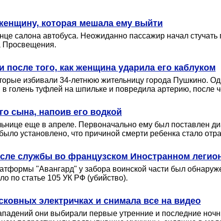
женщину, которая мешала ему выйти
це салона автобуса. Неожиданно пассажир начал стучать по
та Просвещения.
 после того, как женщина ударила его каблуком
торые избивали 34-летнюю жительницу города Пушкино. Одн
 в голень туфлей на шпильке и повредила артерию, после ч
го сына, напоив его водкой
ьнице еще в апреле. Первоначально ему был поставлен ди
было установлено, что причиной смерти ребенка стало отр
осле службы во французском Иностранном легио
атформы "Авангард" у забора воинской части был обнаруж
о по статье 105 УК РФ (убийство).
ковных электричках и снимала все на видео
нападений они выбирали первые утренние и последние ноч