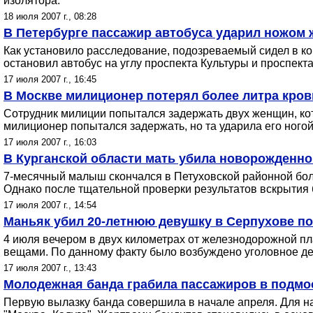
изолятора.
18 июля 2007 г., 08:28
В Петербурге пассажир автобуса ударил ножом 
Как установило расследование, подозреваемый сидел в кон
остановил автобус на углу проспекта Культуры и проспек
17 июля 2007 г., 16:45
В Москве милиционер потерял более литра крови
Сотрудник милиции попытался задержать двух женщин, ко
милиционер попытался задержать, но та ударила его ногой
17 июля 2007 г., 16:03
В Курганской области мать убила новорожденно
7-месячный малыш скончался в Петуховской районной бол
Однако после тщательной проверки результатов вскрытия 
17 июля 2007 г., 14:54
Маньяк убил 20-летнюю девушку в Серпухове п
4 июля вечером в двух километрах от железнодорожной пл
вещами. По данному факту было возбуждено уголовное дел
17 июля 2007 г., 13:43
Молодежная банда грабила пассажиров в подмос
Первую вылазку банда совершила в начале апреля. Для 