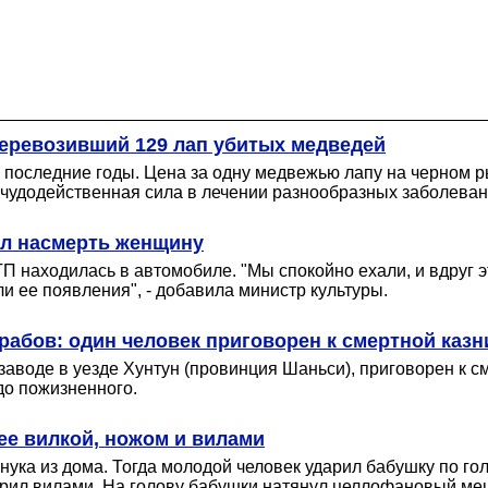
перевозивший 129 лап убитых медведей
 последние годы. Цена за одну медвежью лапу на черном 
чудодейственная сила в лечении разнообразных заболеван
ил насмерть женщину
ТП находилась в автомобиле. "Мы спокойно ехали, и вдруг 
ли ее появления", - добавила министр культуры.
рабов: один человек приговорен к смертной казн
аводе в уезде Хунтун (провинция Шаньси), приговорен к см
до пожизненного.
 ее вилкой, ножом и вилами
ука из дома. Тогда молодой человек ударил бабушку по голо
арил вилами. На голову бабушки натянул целлофановый меш