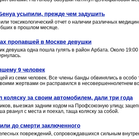
 Бенуа усыпили, прежде чем задушить
ли токсикологический отчет о наличии различных медицинс
гибших в прошлом месяце.
ках пропавшей в Москве девушки
ик девушка одна пошла гулять в район Арбата. Около 19:0
ернулась.
вшему 9 человек
щей из семи человек. Все члены банды обвинялись в особо
 своими жертвами он расправился в несовершеннолетнем во
 коляску за своим автомобилем, дали три года
стиков, выезжая задним ходом на Профсоюзную улицу, заце
 рванул с места и поехал, таща коляску за собой.
или до смерти заключенного
телесных повреждений, сопровождавшихся сильным внутре