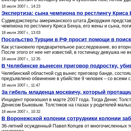
18 июля 2007 г., 14:23
Экспертиза: сына чемпиона по рестлингу Криса
Судмедэксперты американского штата Джорджия представи
чемпиона по рестлингу Криса Бенуа, его жены и сына, по
18 июля 2007 г., 13:03
Посольство Турции в РФ просит помощи в поис
Как установило предварительное расследование, во вторн
После этого от нее нет известий, в гостиницу девушка не в
18 июля 2007 г., 12:35
В Челябинске вынесен приговор подростку, уби
Челябинский областной суд вынес приговор банде, состоя
предъявлено обвинение в убийстве 9 человек – со всеми
18 июля 2007 г., 11:47
За гибель младенца москвичу, который протащил
Инцидент произошел в марте 2007 года. Тогда Денис Тол
Денисом Быковым. Толстиков на глазах у родителей малыша
18 июля 2007 г., 10:32
В Воронежской колонии сотрудники колонии заб
36-летний осужденный Павел Копцев от многочисленных 