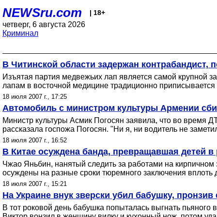
NEWSru.com
| 18+
четверг, 6 августа 2026
Криминал
В Читинской области задержан контрабандист, 
Изъятая партия медвежьих лап является самой крупной за
лапам в восточной медицине традиционно приписывается 
18 июля 2007 г., 17:25
Автомобиль с министром культуры Армении сб
Министр культуры Асмик Погосян заявила, что во время Д
рассказала госпожа Погосян. "Ни я, ни водитель не замети
18 июля 2007 г., 16:52
В Китае осуждена банда, превращавшая детей в 
Чжао Яньбин, нанятый следить за работами на кирпичном з
осуждены на разные сроки тюремного заключения вплоть 
18 июля 2007 г., 15:21
На Украине внук зверски убил бабушку, пронзив
В тот роковой день бабушка попыталась выгнать пьяного вн
Виктор вонзил в женщину вилку и кухонный нож, потом уд