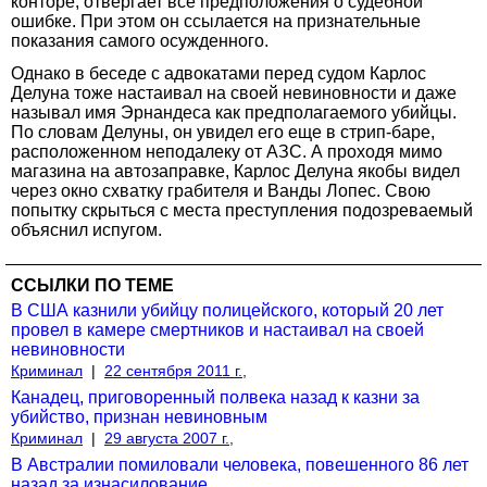
конторе, отвергает все предположения о судебной
ошибке. При этом он ссылается на признательные
показания самого осужденного.
Однако в беседе с адвокатами перед судом Карлос
Делуна тоже настаивал на своей невиновности и даже
называл имя Эрнандеса как предполагаемого убийцы.
По словам Делуны, он увидел его еще в стрип-баре,
расположенном неподалеку от АЗС. А проходя мимо
магазина на автозаправке, Карлос Делуна якобы видел
через окно схватку грабителя и Ванды Лопес. Свою
попытку скрыться с места преступления подозреваемый
объяснил испугом.
ССЫЛКИ ПО ТЕМЕ
В США казнили убийцу полицейского, который 20 лет
провел в камере смертников и настаивал на своей
невиновности
Криминал
|
22 сентября 2011 г.,
Канадец, приговоренный полвека назад к казни за
убийство, признан невиновным
Криминал
|
29 августа 2007 г.,
В Австралии помиловали человека, повешенного 86 лет
назад за изнасилование