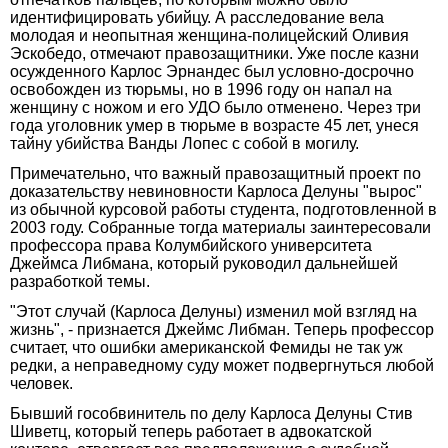
идентифицировать убийцу. А расследование вела
молодая и неопытная женщина-полицейский Оливия
Эскобедо, отмечают правозащитники. Уже после казни
осужденного Карлос Эрнандес был условно-досрочно
освобожден из тюрьмы, но в 1996 году он напал на
женщину с ножом и его УДО было отменено. Через три
года уголовник умер в тюрьме в возрасте 45 лет, унеся
тайну убийства Ванды Лопес с собой в могилу.
Примечательно, что важный правозащитный проект по
доказательству невиновности Карлоса Делуны "вырос"
из обычной курсовой работы студента, подготовленной в
2003 году. Собранные тогда материалы заинтересовали
профессора права Колумбийского университета
Джеймса Либмана, который руководил дальнейшей
разработкой темы.
"Этот случай (Карлоса Делуны) изменил мой взгляд на
жизнь", - признается Джеймс Либман. Теперь профессор
считает, что ошибки американской Фемиды не так уж
редки, а неправедному суду может подвергнуться любой
человек.
Бывший гособвинитель по делу Карлоса Делуны Стив
Шиветц, который теперь работает в адвокатской