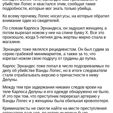
убийстве Лопес и хвастался этим, сообщая такие
подробности, которые мог знать только убийца.
Ко всему прочему, Лопес носил усы, на которые обратил
внимание один из свидетелей.
По словам Карлоса Эрнандеса, он задушил женщину, а
потом вырезал ножом у нее на спине букву X. Все это
произошло, когда 5-летняя дочь жертвы мирно спала в
магазине.
Эрнандес тоже являлся рецидивистом. Он был судим за
серию грабежей минимаркетов, а также за то, что
изрезал ножом свою подругу от грудины до пупка.
Карлос Эрнандес тоже попал в число подозреваемых по
делу об убийстве Ванды Лопес, но в итоге следователи
стали отрабатывать версию о причастности к нему
Делуны.
Между тем при задержании никаких следов крови на
теле Карлоса Делуны и его одежде обнаружено не было.
И это при том, что преступник перерезал артерию у
Ванды Лопес и у женщины была обильная кровопотеря.
Криминалисты не смогли найти на месте преступления
отпечатков пальцев, по которым можно было