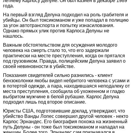
летнему Карлосу Делуне. Он был казнен в декабре 1989
года.
На первый взгляд Делуна подходил на роль грабителя и
убийцы. Он был токсикоманом и уже попадал в полицию
за угон автотранспорта и попытку изнасилования.
Однако прямых улик против Карлоса Делуны не
нашлось.
Важным обстоятельством для осуждения молодого
человека на смерть стало то, что его задержали
практически на месте преступления, когда он прятался
под грузовиком. Правда, полицейским Делуна заявил о
своей невиновности в убийстве.
Показания свидетелей сильно разнились - клиент
бензоколонки якобы видел небритого человека с усами и
в потертой одежде, а пара, находившаяся неподалеку от
места преступления, сообщила об ухоженном и гладко
выбритом мужчине в белой рубашке. Карлос Делуна
подходил лишь под второе описание.
Юристы США, подготовившие доклад, утверждают, что
убийство Ванды Лопес совершил другой человек - некто
Карлос Эрнандес. Его биография похожа на жизненный
путь Делуны - он тоже был токсикоманом и нападал на
женщин. Более того, Эрнандес сам признавался в