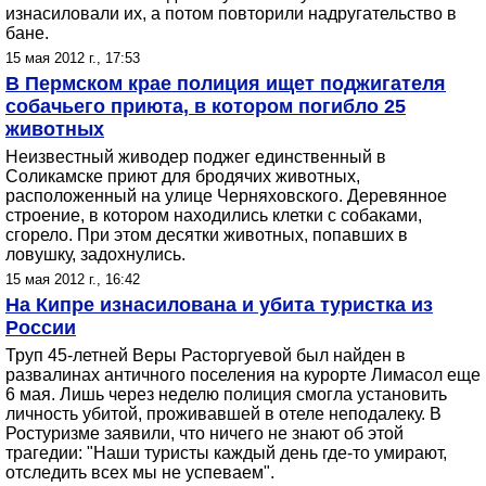
изнасиловали их, а потом повторили надругательство в
бане.
15 мая 2012 г., 17:53
В Пермском крае полиция ищет поджигателя
собачьего приюта, в котором погибло 25
животных
Неизвестный живодер поджег единственный в
Соликамске приют для бродячих животных,
расположенный на улице Черняховского. Деревянное
строение, в котором находились клетки с собаками,
сгорело. При этом десятки животных, попавших в
ловушку, задохнулись.
15 мая 2012 г., 16:42
На Кипре изнасилована и убита туристка из
России
Труп 45-летней Веры Расторгуевой был найден в
развалинах античного поселения на курорте Лимасол еще
6 мая. Лишь через неделю полиция смогла установить
личность убитой, проживавшей в отеле неподалеку. В
Ростуризме заявили, что ничего не знают об этой
трагедии: "Наши туристы каждый день где-то умирают,
отследить всех мы не успеваем".