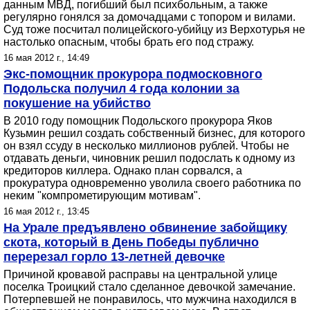
данным МВД, погибший был психбольным, а также
регулярно гонялся за домочадцами с топором и вилами.
Суд тоже посчитал полицейского-убийцу из Верхотурья не
настолько опасным, чтобы брать его под стражу.
16 мая 2012 г., 14:49
Экс-помощник прокурора подмосковного
Подольска получил 4 года колонии за
покушение на убийство
В 2010 году помощник Подольского прокурора Яков
Кузьмин решил создать собственный бизнес, для которого
он взял ссуду в несколько миллионов рублей. Чтобы не
отдавать деньги, чиновник решил подослать к одному из
кредиторов киллера. Однако план сорвался, а
прокуратура одновременно уволила своего работника по
неким "компрометирующим мотивам".
16 мая 2012 г., 13:45
На Урале предъявлено обвинение забойщику
скота, который в День Победы публично
перерезал горло 13-летней девочке
Причиной кровавой расправы на центральной улице
поселка Троицкий стало сделанное девочкой замечание.
Потерпевшей не понравилось, что мужчина находился в