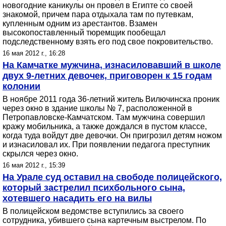
новогодние каникулы он провел в Египте со своей
знакомой, причем пара отдыхала там по путевкам,
купленным одним из арестантов. Взамен
высокопоставленный тюремщик пообещал
подследственному взять его под свое покровительство.
16 мая 2012 г., 16:28
На Камчатке мужчина, изнасиловавший в школе
двух 9-летних девочек, приговорен к 15 годам
колонии
В ноябре 2011 года 36-летний житель Вилючинска проник
через окно в здание школы № 7, расположенной в
Петропавловске-Камчатском. Там мужчина совершил
кражу мобильника, а также дождался в пустом классе,
когда туда войдут две девочки. Он пригрозил детям ножом
и изнасиловал их. При появлении педагога преступник
скрылся через окно.
16 мая 2012 г., 15:39
На Урале суд оставил на свободе полицейского,
который застрелил психбольного сына,
хотевшего насадить его на вилы
В полицейском ведомстве вступились за своего
сотрудника, убившего сына картечным выстрелом. По