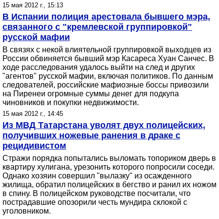
15 мая 2012 г., 15:13
В Испании полиция арестовала бывшего мэра,
связанного с "кремлевской группировкой"
русской мафии
В связях с некой влиятельной группировкой выходцев из
России обвиняется бывший мэр Касареса Хуан Санчес. В
ходе расследования удалось выйти на след и других
"агентов" русской мафии, включая политиков. По данным
следователей, российские мафиозные боссы привозили
на Пиренеи огромные суммы денег для подкупа
чиновников и покупки недвижимости.
15 мая 2012 г., 14:45
Из МВД Татарстана уволят двух полицейских,
получивших ножевые ранения в драке с
рецидивистом
Стражи порядка попытались выломать топориком дверь в
квартиру хулигана, урезонить которого попросили соседи.
Однако хозяин совершил "вылазку" из осажденного
жилища, обратил полицейских в бегство и ранил их ножом
в спину. В полицейском руководстве посчитали, что
пострадавшие опозорили честь мундира склокой с
уголовником.