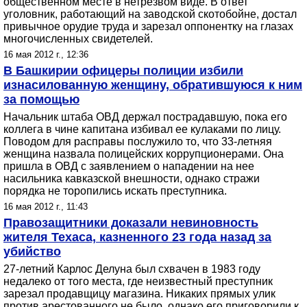
общественном месте в нетрезвом виде. В ответ
уголовник, работающий на заводской скотобойне, достал
привычное орудие труда и зарезал оппонентку на глазах
многочисленных свидетелей.
16 мая 2012 г., 12:36
В Башкирии офицеры полиции избили
изнасилованную женщину, обратившуюся к ним
за помощью
Начальник штаба ОВД держал пострадавшую, пока его
коллега в чине капитана избивал ее кулаками по лицу.
Поводом для расправы послужило то, что 33-летняя
женщина назвала полицейских коррупционерами. Она
пришла в ОВД с заявлением о нападении на нее
насильника кавказской внешности, однако стражи
порядка не торопились искать преступника.
16 мая 2012 г., 11:43
Правозащитники доказали невиновность
жителя Техаса, казненного 23 года назад за
убийство
27-летний Карлос Делуна был схвачен в 1983 году
недалеко от того места, где неизвестный преступник
зарезал продавщицу магазина. Никаких прямых улик
против арестованного не было, однако его приговорили к