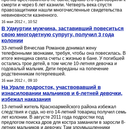
смерти и через 6 лет казнили. Четверть века спустя
правозащитники нашли многочисленные свидетельства
невиновности казненного.
16 мая 2012 г., 10:52
В Удмуртии мужчина, заставивший повеситься
свою многодетную супругу, получил 3 года
колонии
33-летний Вячеслав Романов донимал жену
телефонными звонками, требуя, чтобы она повесилась. В
итоге женщина свела счеты с жизнью в бане. У погибшей
остались трое детей, в том числе 10-летняя девочка и
годовалый мальчик. Дети переданы на попечение
родственникам потерпевшей.
16 мая 2012 г., 09:10
На Урале подросток, участвовавший в
изнасиловании мальчиков и 6-летней девочки,
избежал наказания
13-летний житель Красноармейского района избежал
следствия и суда, но его 14-летний товарищ получил семь
лет колонии. В августе 2011 года подростки под
предлогом поиска дров для костра заманили в заросли 8-
летних мальчиков и девочку. Там злоумышленники