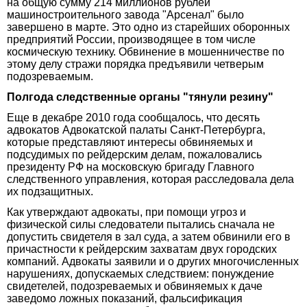
на общую сумму 214 миллионов рублей
машиностроительного завода "Арсенал" было
завершено в марте. Это одно из старейших оборонных
предприятий России, производящее в том числе
космическую технику. Обвинение в мошенничестве по
этому делу стражи порядка предъявили четверым
подозреваемым.
Полгода следственные органы "тянули резину"
Еще в декабре 2010 года сообщалось, что десять
адвокатов Адвокатской палаты Санкт-Петербурга,
которые представляют интересы обвиняемых и
подсудимых по рейдерским делам, пожаловались
президенту РФ на московскую бригаду Главного
следственного управления, которая расследовала дела
их подзащитных.
Как утверждают адвокаты, при помощи угроз и
физической силы следователи пытались сначала не
допустить свидетеля в зал суда, а затем обвинили его в
причастности к рейдерским захватам двух городских
компаний. Адвокаты заявили и о других многочисленных
нарушениях, допускаемых следствием: понуждение
свидетелей, подозреваемых и обвиняемых к даче
заведомо ложных показаний, фальсификация