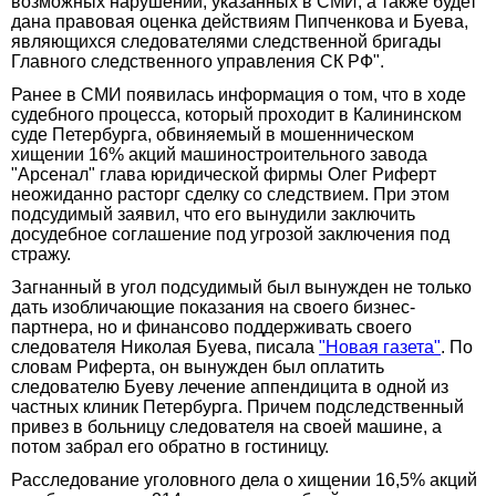
возможных нарушений, указанных в СМИ, а также будет
дана правовая оценка действиям Пипченкова и Буева,
являющихся следователями следственной бригады
Главного следственного управления СК РФ".
Ранее в СМИ появилась информация о том, что в ходе
судебного процесса, который проходит в Калининском
суде Петербурга, обвиняемый в мошенническом
хищении 16% акций машиностроительного завода
"Арсенал" глава юридической фирмы Олег Риферт
неожиданно расторг сделку со следствием. При этом
подсудимый заявил, что его вынудили заключить
досудебное соглашение под угрозой заключения под
стражу.
Загнанный в угол подсудимый был вынужден не только
дать изобличающие показания на своего бизнес-
партнера, но и финансово поддерживать своего
следователя Николая Буева, писала
"Новая газета"
. По
словам Риферта, он вынужден был оплатить
следователю Буеву лечение аппендицита в одной из
частных клиник Петербурга. Причем подследственный
привез в больницу следователя на своей машине, а
потом забрал его обратно в гостиницу.
Расследование уголовного дела о хищении 16,5% акций