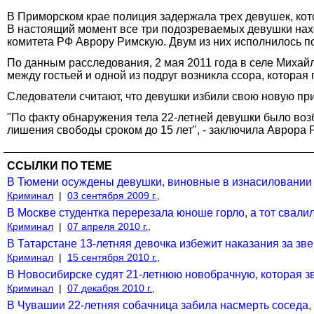
В Приморском крае полиция задержала трех девушек, кот
В настоящий момент все три подозреваемых девушки нах
комитета РФ Аврору Римскую. Двум из них исполнилось по 1
По данным расследования, 2 мая 2011 года в селе Михайл
между гостьей и одной из подруг возникла ссора, которая
Следователи считают, что девушки избили свою новую при
"По факту обнаружения тела 22-летней девушки было возб
лишения свободы сроком до 15 лет", - заключила Аврора 
ССЫЛКИ ПО ТЕМЕ
В Тюмени осуждены девушки, виновные в изнасиловании
Криминал
|
03 сентября 2009 г.,
В Москве студентка перерезала юноше горло, а тот свалил
Криминал
|
07 апреля 2010 г.,
В Татарстане 13-летняя девочка избежит наказания за зв
Криминал
|
15 сентября 2010 г.,
В Новосибирске судят 21-летнюю новобрачную, которая з
Криминал
|
07 декабря 2010 г.,
В Чувашии 22-летняя собачница забила насмерть соседа,