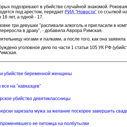
орых подозревают в убийстве случайной знакомой. Роковая
одятся под арестом, передает
РИА "Новости"
со ссылкой н
6 лет, а одной - 17.
овке три девушки "распивали алкоголь и пригласили в комп
 переросла в драку", - добавила Аврора Римская.
ятельницу ногами и палками, а после того, как она заявил
уждено уголовное дело по части 1 статьи 105 УК РФ (убийс
Римская.
 и убийстве беременной женщины
 все на "кавказцев"
ерское убийство девятиклассницы
верски зарезала мужа за желание поскорее завершить свад
 променявшего ее питомца на полбутылки