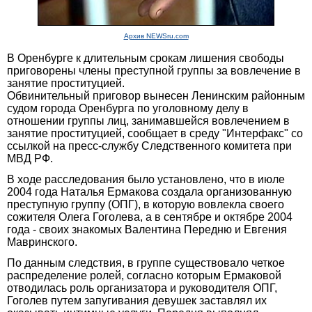
Архив NEWSru.com
В Оренбурге к длительным срокам лишения свободы
приговорены члены преступной группы за вовлечение в
занятие проституцией.
Обвинительный приговор вынесен Ленинским районным
судом города Оренбурга по уголовному делу в
отношении группы лиц, занимавшейся вовлечением в
занятие проституцией, сообщает в среду "Интерфакс" со
ссылкой на пресс-службу Следственного комитета при
МВД РФ.
В ходе расследования было установлено, что в июле
2004 года Наталья Ермакова создала организованную
преступную группу (ОПГ), в которую вовлекла своего
сожителя Олега Гоголева, а в сентябре и октябре 2004
года - своих знакомых Валентина Передню и Евгения
Мавринского.
По данным следствия, в группе существовало четкое
распределение ролей, согласно которым Ермаковой
отводилась роль организатора и руководителя ОПГ,
Гоголев путем запугивания девушек заставлял их