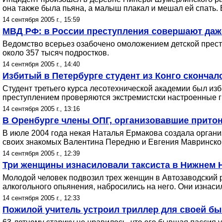
она также была пьяна, а малыш плакал и мешал ей спать. 
14 сентября 2005 г., 15:59
МВД РФ: в России преступления совершают даже
Ведомство всерьез озабочено омоложением детской преступ
около 357 тысяч подростков.
14 сентября 2005 г., 14:40
Избитый в Петербурге студент из Конго скончал
Студент третьего курса лесотехнической академии был изб
преступлением проверяются экстремистски настроенные г
14 сентября 2005 г., 13:16
В Оренбурге члены ОПГ, организовавшие притон
В июле 2004 года некая Наталья Ермакова создала организ
своих знакомых Валентина Передню и Евгения Мавринског
14 сентября 2005 г., 12:39
Три женщины изнасиловали таксиста в Нижнем 
Молодой человек подвозил трех женщин в Автозаводский р
алкогольного опьянения, набросились на него. Они изнаси
14 сентября 2005 г., 12:33
Пожилой учитель устроил триллер для своей 