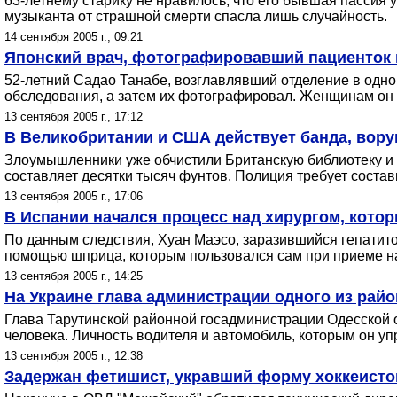
63-летнему старику не нравилось, что его бывшая пассия 
музыканта от страшной смерти спасла лишь случайность.
14 сентября 2005 г., 09:21
Японский врач, фотографировавший пациенток в
52-летний Садао Танабе, возглавлявший отделение в одно
обследования, а затем их фотографировал. Женщинам он 
13 сентября 2005 г., 17:12
В Великобритании и США действует банда, вор
Злоумышленники уже обчистили Британскую библиотеку и 
составляет десятки тысяч фунтов. Полиция требует состав
13 сентября 2005 г., 17:06
В Испании начался процесс над хирургом, котор
По данным следствия, Хуан Маэсо, заразившийся гепатито
помощью шприца, которым пользовался сам при приеме н
13 сентября 2005 г., 14:25
На Украине глава администрации одного из райо
Глава Тарутинской районной госадминистрации Одесской 
человека. Личность водителя и автомобиль, которым он у
13 сентября 2005 г., 12:38
Задержан фетишист, укравший форму хоккеисто