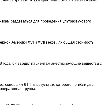
прямо в кровати. Мужа Кристины Уотсон и ее знакомого
енткам раздеваться для проведения ультразвукового
рной Америки XVI и XVII веков. Их общая стоимость
88 года, он вводил пациентам анестезирующие вещества с
, совершил ДТП, в результате которого погибли два
оперативная группа.