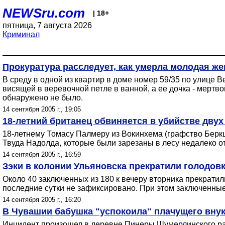
NEWSru.com
| 18+
пятница, 7 августа 2026
Криминал
Прокуратура расследует, как умерла молодая же
В среду в одной из квартир в доме номер 59/35 по улице
висящей в веревочной петле в ванной, а ее дочка - мертв
обнаружено не было.
14 сентября 2005 г., 19:05
18-летний британец обвиняется в убийстве двух
18-летнему Томасу Палмеру из Вокинхема (графство Беркш
Твуда Надолда, которые были зарезаны в лесу недалеко о
14 сентября 2005 г., 16:59
Зэки в колонии Ульяновска прекратили голодов
Около 40 заключенных из 180 к вечеру вторника прекратил
последние сутки не зафиксировано. При этом заключенные
14 сентября 2005 г., 16:20
В Чувашии бабушка "успокоила" плачущего вну
Инцидент произошел в деревне Пинеры Шумерлинского райо