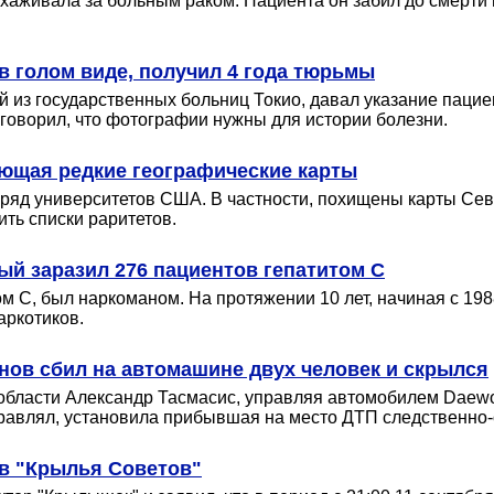
ухаживала за больным раком. Пациента он забил до смерти 
 голом виде, получил 4 года тюрьмы
й из государственных больниц Токио, давал указание паци
говорил, что фотографии нужны для истории болезни.
ующая редкие географические карты
ряд университетов США. В частности, похищены карты Севе
ить списки раритетов.
ый заразил 276 пациентов гепатитом С
м С, был наркоманом. На протяжении 10 лет, начиная с 19
аркотиков.
нов сбил на автомашине двух человек и скрылся
области Александр Тасмасис, управляя автомобилем Daewoo
правлял, установила прибывшая на место ДТП следственно-
в "Крылья Советов"