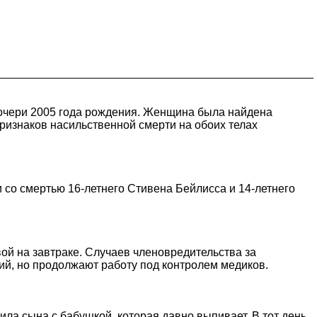
 дочери 2005 года рождения. Женщина была найдена
признаков насильственной смерти на обоих телах
 со смертью 16-летнего Стивена Бейлисса и 14-летнего
вой на завтраке. Случаев членовредительства за
ий, но продолжают работу под контролем медиков.
ла сына с бабушкой, которая давно выпивает. В тот день