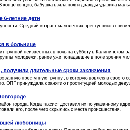
В конце концов, бабушка взяла нож и дважды ударила мальч
 6-летние дети
ности. Cредний возраст малолетних преступников снизился
ся в больнице
ит группой неизвестных в ночь на субботу в Калининском ра
руппы молодежи, ранее уже попадавшие в поле зрения ми
, получили длительные сроки заключения
ованную преступную группу , в которую вовлекла своего сож
о. ОПГ принуждала к занятию проституцией молодых деву
Новгороде
айон города. Когда таксист доставил их по указанному адр
ловали его, после чего скрылись с места происшествия.
бывшей любовницы