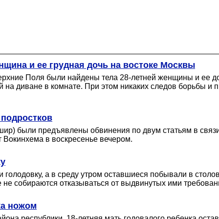
нщина и ее грудная дочь на востоке Москвы
 Верхние Поля были найдены тела 28-летней женщины и ее
ой на диване в комнате. При этом никаких следов борьбы и 
 подростков
ир) были предъявлены обвинения по двум статьям в связи
т Вокинхема в воскресенье вечером.
ку
и голодовку, а в среду утром оставшиеся побывали в столо
 не собираются отказываться от выдвинутых ими требован
ка ножом
на республики. 18-летняя мать годовалого ребенка остави