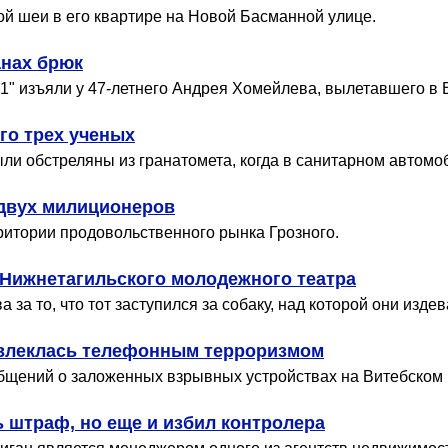
ой шеи в его квартире на Новой Басманной улице.
анах брюк
" изъяли у 47-летнего Андрея Хомейлева, вылетавшего в В
го трех ученых
ли обстреляны из гранатомета, когда в санитарном автомо
 двух милиционеров
ритории продовольственного рынка Грозного.
 Нижнетагильского молодежного театра
за то, что тот заступился за собаку, над которой они издев
увлеклась телефонным терроризмом
общений о заложенных взрывных устройствах на Витебском 
ь штраф, но еще и избил контролера