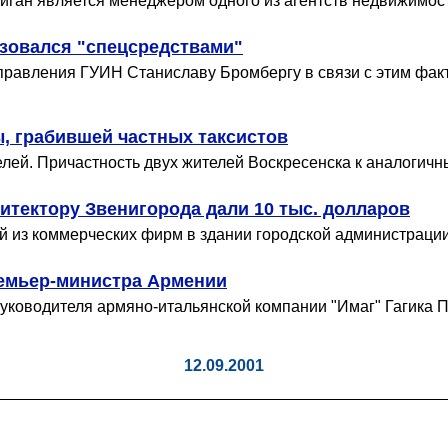
лиган является менеджером одного из агентств недвижимос
ьзовался "спецсредствами"
 управления ГУИН Станиславу Бромбергу в связи с этим ф
, грабившей частных таксистов
елей. Причастность двух жителей Воскресенска к аналогич
итектору Звенигорода дали 10 тыс. долларов
й из коммерческих фирм в здании городской администрации
ремьер-министра Армении
уководителя армяно-итальянской компании "Имаг" Гагика По
12.09.2001