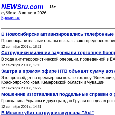
NEWSru.com
| 18+
суббота, 8 августа 2026
Криминал
В Новосибирске активизировались телефонные
Правоохранительные органы высказывают предположение,
12 сентября 2001 г., 18:21
Сотрудники милиции задержали торговцев боеп
В ходе антитеррористической операции, проведенной в ЕАО
12 сентября 2001 г., 17:15
Завтра в прямом эфире НТВ объявят сумму воз
Это произойдет на премьерном показе ток-шоу "Внимание,
Красноярского края, Кемеровской области и Чувашии.
12 сентября 2001 г., 16:22
Мошенник изготавливал поддельные справки о 
Гражданина Украины и двух граждан Грузии он сделал росс
12 сентября 2001 г., 14:31
В Москве убит сотрудник журнала "Ах!"