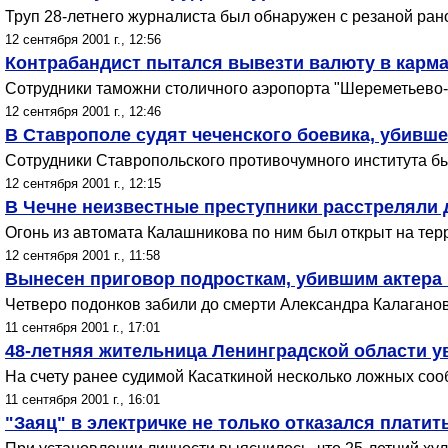
Труп 28-летнего журналиста был обнаружен с резаной ран
12 сентября 2001 г., 12:56
Контрабандист пытался вывезти валюту в карм
Сотрудники таможни столичного аэропорта "Шереметьево-1
12 сентября 2001 г., 12:46
В Ставрополе судят чеченского боевика, убивше
Сотрудники Ставропольского противочумного института бы
12 сентября 2001 г., 12:15
В Чечне неизвестные преступники расстреляли
Огонь из автомата Калашникова по ним был открыт на тер
12 сентября 2001 г., 11:58
Вынесен приговор подросткам, убившим актера
Четверо подонков забили до смерти Александра Калаганова 
11 сентября 2001 г., 17:01
48-летняя жительница Ленинградской области 
На счету ранее судимой Касаткиной несколько ложных со
11 сентября 2001 г., 16:01
"Заяц" в электричке не только отказался платит