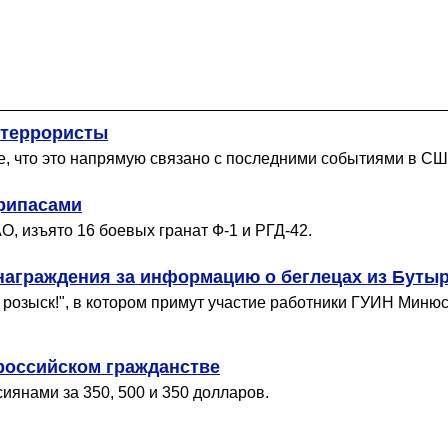
 террористы
 что это напрямую связано с последними событиями в СШ
рипасами
, изъято 16 боевых гранат Ф-1 и РГД-42.
награждения за информацию о беглецах из Буты
 розыск!", в котором примут участие работники ГУИН Миню
российском гражданстве
иянами за 350, 500 и 350 долларов.