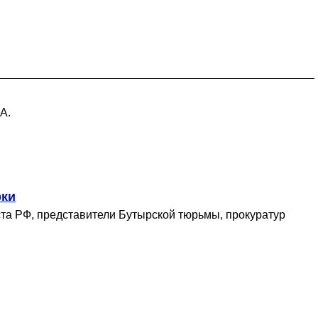
А.
рки
ста РФ, представители Бутырской тюрьмы, прокуратур