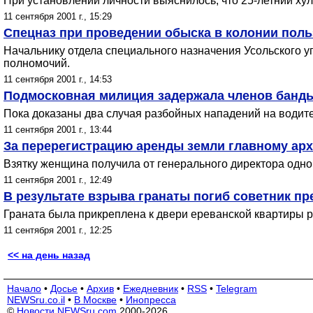
При установлении личности выяснилось, что 25-летний ху
11 сентября 2001 г., 15:29
Спецназ при проведении обыска в колонии пол
Начальнику отдела специального назначения Усольского
полномочий.
11 сентября 2001 г., 14:53
Подмосковная милиция задержала членов банды
Пока доказаны два случая разбойных нападений на водит
11 сентября 2001 г., 13:44
За перерегистрацию аренды земли главному арх
Взятку женщина получила от генерального директора одно
11 сентября 2001 г., 12:49
В результате взрыва гранаты погиб советник п
Граната была прикреплена к двери ереванской квартиры р
11 сентября 2001 г., 12:25
<< на день назад
Начало
•
Досье
•
Архив
•
Ежедневник
•
RSS
•
Telegram
NEWSru.co.il
•
В Москве
•
Инопресса
©
Новости NEWSru.com
2000-2026