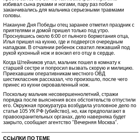
избивал сына руками и ногами, пару раз побои
заканчивались для мальчика серьезными травмами
головы.
Накануне Дня Победы отец заранее отметил праздник с
приятелями и домой пришел только под утро.
Проснувшись около 6:00 от пьяного бормотания отца,
Илья пришел на кухню, где и подвергся очередным
нападкам. В отчаянии ребенок схватил лежавший под
рукой кухонный нож и вонзил его отцу в сердце.
Когда Штейников упал, мальчик пошел в комнату к
старшей сестре и попросил вызвать скорую и милицию.
Приехавшим оперативникам местного ОВД
шестиклассник рассказал, что произошло, после чего
принес из кухни окровавленный нож.
Поскольку мальчик несовершеннолетний, стражи
порядка после выяснения всех обстоятельств отпустили
его. Окружная прокуратура возбудила уголовное дело по
статье 105 УК РФ (убийство), но, как предполагают в
правоохранительных органах, дело наверняка будет
закрыто, сообщает агентство "Вечерняя Москва".
ССЫЛКИ ПО ТЕМЕ