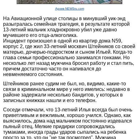
Архив NEWSru.com
На Авиационной улице столицы в минувший уик-энд
разыгралась семейная трагедия, в результате которой
13-летний мальчик хладнокровно убил уже давно
мучившего его отца-алкоголика.
Инцидент произошел в одной из квартир дома N59,
корпус 2, где жил 33-летний москвич Штейников со своей
матерью, дочерью-подростком и сыном Ильей. Когда-то
глава семьи профессионально занимался гонками. Но
несколько лет назад мужчина бросил работу и стал пить,
причем достаточно часто он напивался до
невменяемого состояния.
Штейников ранее судим не был, но, видимо, какие-то
связи в криминальном мире у него имелись: недавно в
районе задержали несколько бандитов, у которых в
записных книжках нашли и его телефон.
Соседи отмечали, что 13-летний Илья всегда был очень
приветливым и вежливым, хорошо учился. Однако, как
выяснилось, дома над мальчиком постоянно издевался
пьяный отец. Мелкие придирки сопровождались
тумаками, иногда грады ударов сыпались на ребенка
просто за то, что он "не так посмотрел". Мужчина